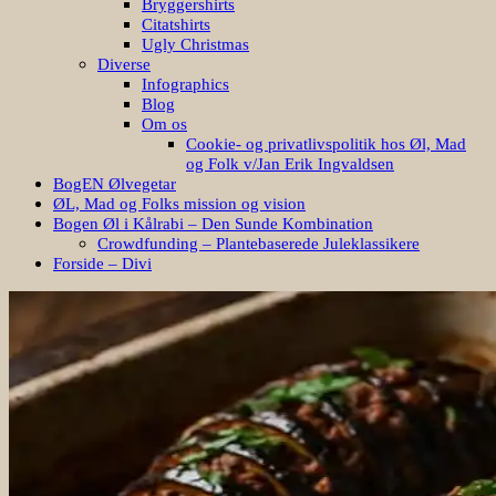
Bryggershirts
Citatshirts
Ugly Christmas
Diverse
Infographics
Blog
Om os
Cookie- og privatlivspolitik hos Øl, Mad
og Folk v/Jan Erik Ingvaldsen
BogEN Ølvegetar
ØL, Mad og Folks mission og vision
Bogen Øl i Kålrabi – Den Sunde Kombination
Crowdfunding – Plantebaserede Juleklassikere
Forside – Divi