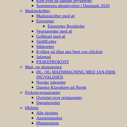
Kort over de danske bryggerier
Sommerens øloplevelser i Danmark 2020
Madopskrifter
Madopskrifter med øl
Egnsretter
Egnsretter Bornholm
Vegetarretter med øl
Grillmad med øl
TartØLetter
Silderetter
Kylling på dåse aka beer can chicken
Julemad
PÅSKEFROKOST
Mad- og ølsmagning
ØL- OG MADSMAGNING MED JAN-ERIK
INGVALDSEN
Norske juleretter
Danske Klassikere på Norsk
Frokost-restauranter
Oversigt over restauranter
Signaturretter
Ølshirts
Alle designs
Ansigtsmasker
Ølstatements