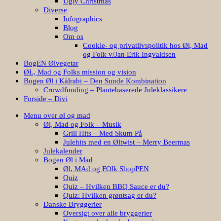
Ugly Christmas
Diverse
Infographics
Blog
Om os
Cookie- og privatlivspolitik hos Øl, Mad
og Folk v/Jan Erik Ingvaldsen
BogEN Ølvegetar
ØL, Mad og Folks mission og vision
Bogen Øl i Kålrabi – Den Sunde Kombination
Crowdfunding – Plantebaserede Juleklassikere
Forside – Divi
Menu over øl og mad
Øl, Mad og Folk – Musik
Grill Hits – Med Skum På
Julehits med en Øltwist – Merry Beermas
Julekalender
Bogen Øl i Mad
Øl, MAd og FOlk ShopPEN
Quiz
Quiz – Hvilken BBQ Sauce er du?
Quiz: Hvilken grøntsag er du?
Danske Bryggerier
Oversigt over alle bryggerier