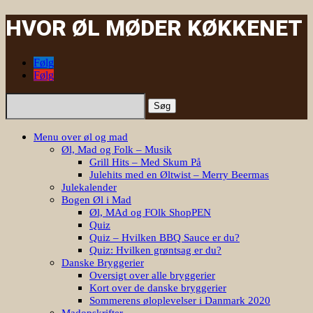
HVOR ØL MØDER KØKKENET
Følg
Følg
Søg
efter:
Menu over øl og mad
Øl, Mad og Folk – Musik
Grill Hits – Med Skum På
Julehits med en Øltwist – Merry Beermas
Julekalender
Bogen Øl i Mad
Øl, MAd og FOlk ShopPEN
Quiz
Quiz – Hvilken BBQ Sauce er du?
Quiz: Hvilken grøntsag er du?
Danske Bryggerier
Oversigt over alle bryggerier
Kort over de danske bryggerier
Sommerens øloplevelser i Danmark 2020
Madopskrifter