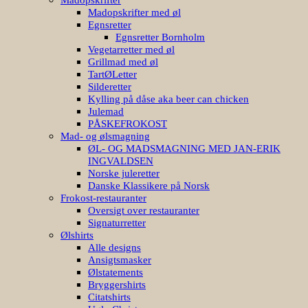
Madopskrifter med øl
Egnsretter
Egnsretter Bornholm
Vegetarretter med øl
Grillmad med øl
TartØLetter
Silderetter
Kylling på dåse aka beer can chicken
Julemad
PÅSKEFROKOST
Mad- og ølsmagning
ØL- OG MADSMAGNING MED JAN-ERIK
INGVALDSEN
Norske juleretter
Danske Klassikere på Norsk
Frokost-restauranter
Oversigt over restauranter
Signaturretter
Ølshirts
Alle designs
Ansigtsmasker
Ølstatements
Bryggershirts
Citatshirts