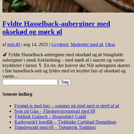
Fyldte Hasselback-auberginer med
oksekød og mørk øl
af
jeric40
|
aug 14, 2025
|
Gryderet
,
Madretter med øl
,
Okse
🍆 Fyldte Hasselback-auberginer med oksekød og øl Smagfulde
auberginer i smuk forklædning – med mørk øl i saucen og varme
krydderier i farsen 🥄 En ret, der kræver ske Når auberginen skæres
i fine hasselback-snit og fyldes med en krydret fars af oksekød og
varme...
Søg
efter:
Seneste indlæg
Frugtøl-is med bær – sommer på pind med et strejf af øl
Svin på Glas – Flæskesværsspread med Øl
Tjekkisk Gulasch – Hospodský Guláš
Karlovarský knedlík – Tjekkiske Carlsbad Dumplings
Trøndersodd med Øl – Trøndersk Tradition