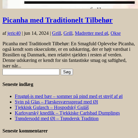
Picanha med Traditionelt Tilbehør
af
jeric40
|
jun 14, 2024
|
Grill
,
Grill
,
Madretter med øl
,
Okse
Picanha med Traditionelt Tilbehør: En Smagfuld Oplevelse Picanha,
også kendt som okseculotte, er en udskæring, der er højt værdsat i
Brasilien og Danmark, men relativt sjælden i resten af verden.
Denne udskæring er kendt for sin fantastiske smag og saftighed,
især når...
Søg
efter:
Seneste indlæg
Frugtøl-is med bær – sommer på pind med et strejf af øl
Svin på Glas – Flæskesværsspread med Øl
Tjekkisk Gulasch – Hospodský Guláš
Karlovarský knedlík – Tjekkiske Carlsbad Dumplings
Trøndersodd med Øl – Trøndersk Tradition
Seneste kommentarer