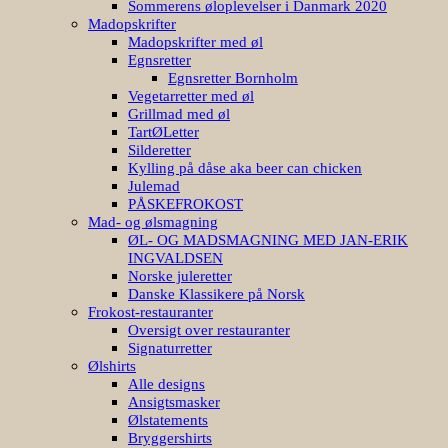
Sommerens øloplevelser i Danmark 2020
Madopskrifter
Madopskrifter med øl
Egnsretter
Egnsretter Bornholm
Vegetarretter med øl
Grillmad med øl
TartØLetter
Silderetter
Kylling på dåse aka beer can chicken
Julemad
PÅSKEFROKOST
Mad- og ølsmagning
ØL- OG MADSMAGNING MED JAN-ERIK
INGVALDSEN
Norske juleretter
Danske Klassikere på Norsk
Frokost-restauranter
Oversigt over restauranter
Signaturretter
Ølshirts
Alle designs
Ansigtsmasker
Ølstatements
Bryggershirts