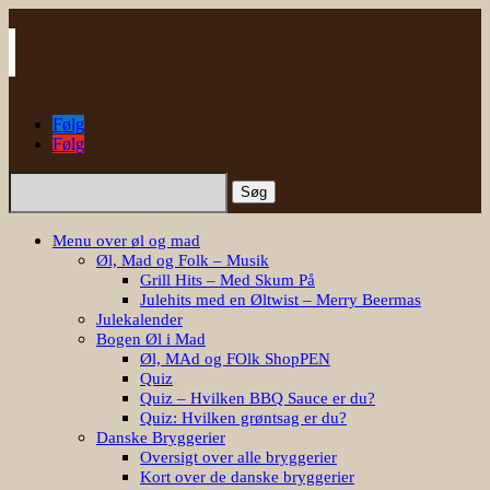
Følg
Følg
Søg
efter:
Menu over øl og mad
Øl, Mad og Folk – Musik
Grill Hits – Med Skum På
Julehits med en Øltwist – Merry Beermas
Julekalender
Bogen Øl i Mad
Øl, MAd og FOlk ShopPEN
Quiz
Quiz – Hvilken BBQ Sauce er du?
Quiz: Hvilken grøntsag er du?
Danske Bryggerier
Oversigt over alle bryggerier
Kort over de danske bryggerier