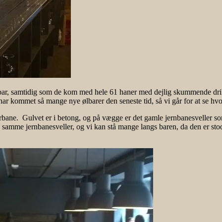
r, samtidig som de kom med hele 61 haner med dejlig skummende drik. E
r kommet så mange nye ølbarer den seneste tid, så vi går for at se h
urbane. Gulvet er i betong, og på vægge er det gamle jernbanesveller s
 samme jernbanesveller, og vi kan stå mange langs baren, da den er sto