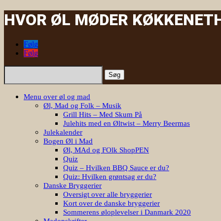
HVOR ØL MØDER KØKKENET
|
Følg
Følg
Søg
efter:
Menu over øl og mad
Øl, Mad og Folk – Musik
Grill Hits – Med Skum På
Julehits med en Øltwist – Merry Beermas
Julekalender
Bogen Øl i Mad
Øl, MAd og FOlk ShopPEN
Quiz
Quiz – Hvilken BBQ Sauce er du?
Quiz: Hvilken grøntsag er du?
Danske Bryggerier
Oversigt over alle bryggerier
Kort over de danske bryggerier
Sommerens øloplevelser i Danmark 2020
Madopskrifter