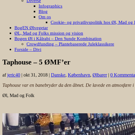
Diverse
Infographics
Blog
Om os
Cookie- og privatlivspolitik hos Øl, Mad og 
BogEN Ølvegetar
ØL, Mad og Folks mission og vision
Bogen Øl i Kålrabi – Den Sunde Kombination
Crowdfunding – Plantebaserede Juleklassikere
Forside – Divi
Taphouse – 5 ØMF’er
af
jeric40
|
okt 31, 2018
|
Danske
,
København
,
Ølbarer
|
0 Kommenta
Taphouse var en banebryder da den åbnet. De lavede en atmosfære i s
Øl, Mad og Folk