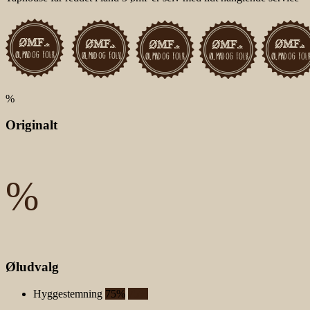
%
Originalt
%
Øludvalg
Hyggestemning
75%
75%