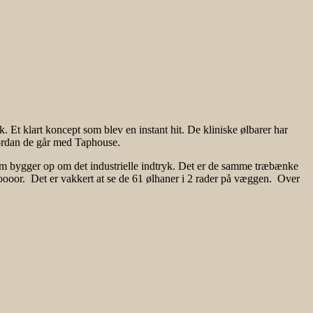
t klart koncept som blev en instant hit. De kliniske ølbarer har
vordan de går med Taphouse.
om bygger op om det industrielle indtryk. Det er de samme træbænke
oooor. Det er vakkert at se de 61 ølhaner i 2 rader på væggen. Over