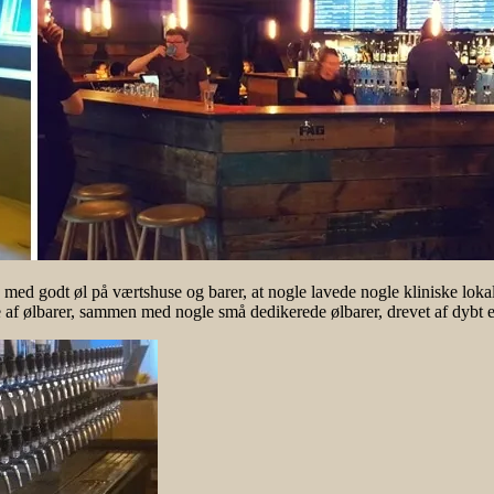
med godt øl på værtshuse og barer, at nogle lavede nogle kliniske loka
ge af ølbarer, sammen med nogle små dedikerede ølbarer, drevet af dybt 