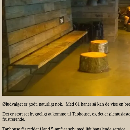
Øludvalget er godt, naturligt nok. Med 61 haner så kan de vise en br
Det er stort set hyggeligt at komme til Taphouse, og det er ølentusias
frustrerende.
Taphouse får reddet i land 5 ømf’er selv med lidt hanglende service