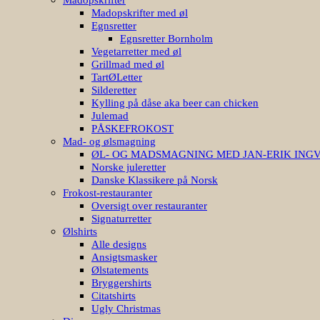
Madopskrifter med øl
Egnsretter
Egnsretter Bornholm
Vegetarretter med øl
Grillmad med øl
TartØLetter
Silderetter
Kylling på dåse aka beer can chicken
Julemad
PÅSKEFROKOST
Mad- og ølsmagning
ØL- OG MADSMAGNING MED JAN-ERIK ING
Norske juleretter
Danske Klassikere på Norsk
Frokost-restauranter
Oversigt over restauranter
Signaturretter
Ølshirts
Alle designs
Ansigtsmasker
Ølstatements
Bryggershirts
Citatshirts
Ugly Christmas