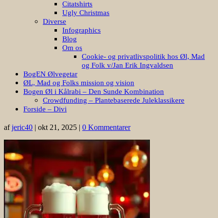
Citatshirts
Ugly Christmas
Diverse
Infographics
Blog
Om os
Cookie- og privatlivspolitik hos Øl, Mad
og Folk v/Jan Erik Ingvaldsen
BogEN Ølvegetar
ØL, Mad og Folks mission og vision
Bogen Øl i Kålrabi – Den Sunde Kombination
Crowdfunding – Plantebaserede Juleklassikere
Forside – Divi
af
jeric40
|
okt 21, 2025
|
0 Kommentarer