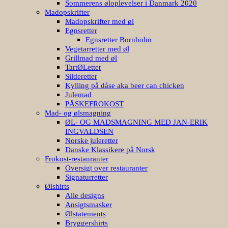
Sommerens øloplevelser i Danmark 2020
Madopskrifter
Madopskrifter med øl
Egnsretter
Egnsretter Bornholm
Vegetarretter med øl
Grillmad med øl
TartØLetter
Silderetter
Kylling på dåse aka beer can chicken
Julemad
PÅSKEFROKOST
Mad- og ølsmagning
ØL- OG MADSMAGNING MED JAN-ERIK
INGVALDSEN
Norske juleretter
Danske Klassikere på Norsk
Frokost-restauranter
Oversigt over restauranter
Signaturretter
Ølshirts
Alle designs
Ansigtsmasker
Ølstatements
Bryggershirts