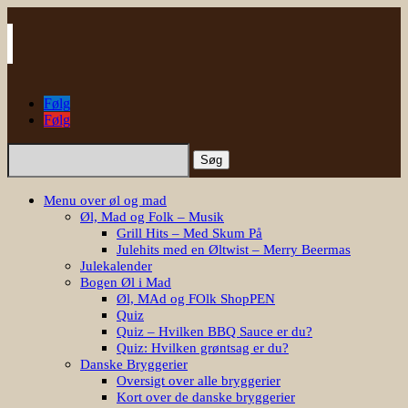
Følg
Følg
Søg
efter:
Menu over øl og mad
Øl, Mad og Folk – Musik
Grill Hits – Med Skum På
Julehits med en Øltwist – Merry Beermas
Julekalender
Bogen Øl i Mad
Øl, MAd og FOlk ShopPEN
Quiz
Quiz – Hvilken BBQ Sauce er du?
Quiz: Hvilken grøntsag er du?
Danske Bryggerier
Oversigt over alle bryggerier
Kort over de danske bryggerier