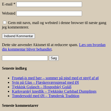
E-mail
*
Websted
Gem mit navn, mail og websted i denne browser til næste gang
jeg kommenterer.
Dette site anvender Akismet til at reducere spam.
Læs om hvordan
din kommentar bliver behandlet
.
Søg
efter:
Seneste indlæg
Frugtøl-is med bær – sommer på pind med et strejf af øl
Svin på Glas – Flæskesværsspread med Øl
Tjekkisk Gulasch – Hospodský Guláš
Karlovarský knedlík – Tjekkiske Carlsbad Dumplings
Trøndersodd med Øl – Trøndersk Tradition
Seneste kommentarer