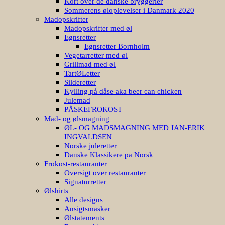
Kort over de danske bryggerier
Sommerens øloplevelser i Danmark 2020
Madopskrifter
Madopskrifter med øl
Egnsretter
Egnsretter Bornholm
Vegetarretter med øl
Grillmad med øl
TartØLetter
Silderetter
Kylling på dåse aka beer can chicken
Julemad
PÅSKEFROKOST
Mad- og ølsmagning
ØL- OG MADSMAGNING MED JAN-ERIK
INGVALDSEN
Norske juleretter
Danske Klassikere på Norsk
Frokost-restauranter
Oversigt over restauranter
Signaturretter
Ølshirts
Alle designs
Ansigtsmasker
Ølstatements