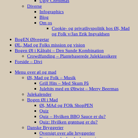
Ugly Christmas
Diverse
Infographics
Blog
Om os
Cookie- og privatlivspolitik hos Øl, Mad
og Folk v/Jan Erik Ingvaldsen
BogEN Ølvegetar
ØL, Mad og Folks mission og vision
Bogen Øl i Kålrabi – Den Sunde Kombination
Crowdfunding – Plantebaserede Juleklassikere
Forside – Divi
Menu over øl og mad
Øl, Mad og Folk – Musik
Grill Hits – Med Skum På
Julehits med en Øltwist – Merry Beermas
Julekalender
Bogen Øl i Mad
Øl, MAd og FOlk ShopPEN
Quiz
Quiz – Hvilken BBQ Sauce er du?
Quiz: Hvilken grøntsag er du?
Danske Bryggerier
Oversigt over alle bryggerier