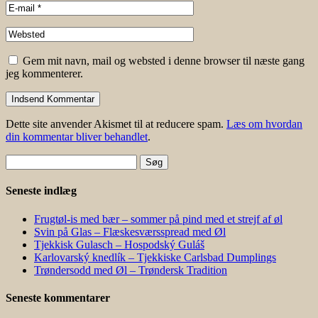
Gem mit navn, mail og websted i denne browser til næste gang
jeg kommenterer.
Dette site anvender Akismet til at reducere spam.
Læs om hvordan
din kommentar bliver behandlet
.
Søg
efter:
Seneste indlæg
Frugtøl-is med bær – sommer på pind med et strejf af øl
Svin på Glas – Flæskesværsspread med Øl
Tjekkisk Gulasch – Hospodský Guláš
Karlovarský knedlík – Tjekkiske Carlsbad Dumplings
Trøndersodd med Øl – Trøndersk Tradition
Seneste kommentarer