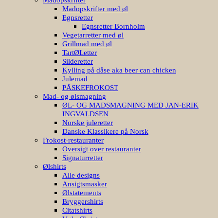
Madopskrifter med øl
Egnsretter
Egnsretter Bornholm
Vegetarretter med øl
Grillmad med øl
TartØLetter
Silderetter
Kylling på dåse aka beer can chicken
Julemad
PÅSKEFROKOST
Mad- og ølsmagning
ØL- OG MADSMAGNING MED JAN-ERIK
INGVALDSEN
Norske juleretter
Danske Klassikere på Norsk
Frokost-restauranter
Oversigt over restauranter
Signaturretter
Ølshirts
Alle designs
Ansigtsmasker
Ølstatements
Bryggershirts
Citatshirts