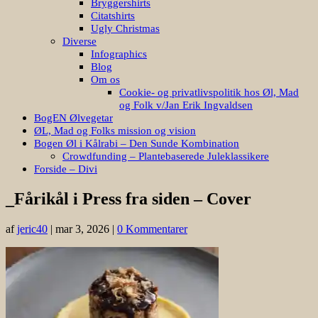
Bryggershirts
Citatshirts
Ugly Christmas
Diverse
Infographics
Blog
Om os
Cookie- og privatlivspolitik hos Øl, Mad
og Folk v/Jan Erik Ingvaldsen
BogEN Ølvegetar
ØL, Mad og Folks mission og vision
Bogen Øl i Kålrabi – Den Sunde Kombination
Crowdfunding – Plantebaserede Juleklassikere
Forside – Divi
_Fårikål i Press fra siden – Cover
af
jeric40
|
mar 3, 2026
|
0 Kommentarer