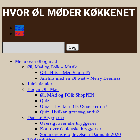
HVOR ØL MØDER KØKKENET
Følg
Følg
Søg
efter:
Menu over øl og mad
Øl, Mad og Folk – Musik
Grill Hits – Med Skum På
Julehits med en Øltwist – Merry Beermas
Julekalender
Bogen Øl i Mad
Øl, MAd og FOlk ShopPEN
Quiz
Quiz – Hvilken BBQ Sauce er du?
Quiz: Hvilken grøntsag er du?
Danske Bryggerier
Oversigt over alle bryggerier
Kort over de danske bryggerier
Sommerens øloplevelser i Danmark 2020
Madopskrifter