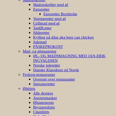
Madopskrifter med øl
Egnsretter
Egnsretter Bornholm
Vegetarretter med øl
Grillmad med øl
TartØLetter
Silderetter
Kylling på dåse aka beer can chicken
Julemad
PÅSKEFROKOST
Mad- og ølsmagning
ØL- OG MADSMAGNING MED JAN-ERIK
INGVALDSEN
Norske juleretter
Danske Klassikere på Norsk
Frokost-restauranter
Oversigt over restauranter
Signaturretter
Ølshirts
Alle designs
Ansigtsmasker
Ølstatements
Bryggershirts
Citatshirts