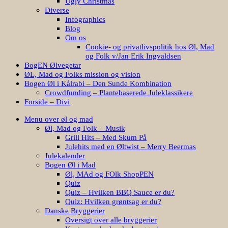
Ugly Christmas
Diverse
Infographics
Blog
Om os
Cookie- og privatlivspolitik hos Øl, Mad
og Folk v/Jan Erik Ingvaldsen
BogEN Ølvegetar
ØL, Mad og Folks mission og vision
Bogen Øl i Kålrabi – Den Sunde Kombination
Crowdfunding – Plantebaserede Juleklassikere
Forside – Divi
Menu over øl og mad
Øl, Mad og Folk – Musik
Grill Hits – Med Skum På
Julehits med en Øltwist – Merry Beermas
Julekalender
Bogen Øl i Mad
Øl, MAd og FOlk ShopPEN
Quiz
Quiz – Hvilken BBQ Sauce er du?
Quiz: Hvilken grøntsag er du?
Danske Bryggerier
Oversigt over alle bryggerier