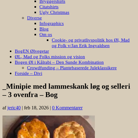
Bryggershirts
Citatshirts
Ugly Christmas
Diverse
Infographics
Blog
Om os
Cookie- og privatlivspolitik hos Øl, Mad
og Folk v/Jan Erik Ingvaldsen
BogEN Ølvegetar
ØL, Mad og Folks mission og vision
Bogen Øl i Kålrabi – Den Sunde Kombination
Crowdfunding – Plantebaserede Juleklassikere
Forside – Divi
_Minipie med lammeskank løg og selleri
– 3 ovenfra – Bog
af
jeric40
|
feb 18, 2026
|
0 Kommentarer