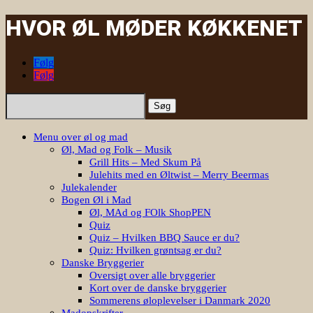
HVOR ØL MØDER KØKKENET
Følg
Følg
Søg
efter:
Menu over øl og mad
Øl, Mad og Folk – Musik
Grill Hits – Med Skum På
Julehits med en Øltwist – Merry Beermas
Julekalender
Bogen Øl i Mad
Øl, MAd og FOlk ShopPEN
Quiz
Quiz – Hvilken BBQ Sauce er du?
Quiz: Hvilken grøntsag er du?
Danske Bryggerier
Oversigt over alle bryggerier
Kort over de danske bryggerier
Sommerens øloplevelser i Danmark 2020
Madopskrifter