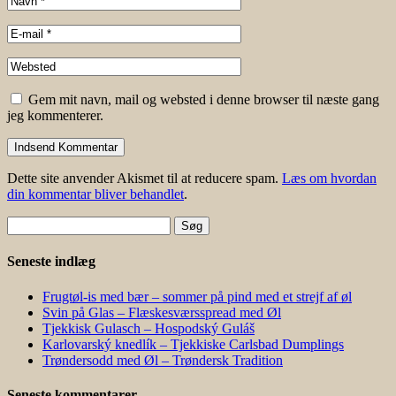
Gem mit navn, mail og websted i denne browser til næste gang
jeg kommenterer.
Dette site anvender Akismet til at reducere spam.
Læs om hvordan
din kommentar bliver behandlet
.
Søg
efter:
Seneste indlæg
Frugtøl-is med bær – sommer på pind med et strejf af øl
Svin på Glas – Flæskesværsspread med Øl
Tjekkisk Gulasch – Hospodský Guláš
Karlovarský knedlík – Tjekkiske Carlsbad Dumplings
Trøndersodd med Øl – Trøndersk Tradition
Seneste kommentarer