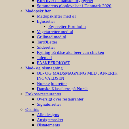
Kort over de danske bryggerier
Sommerens øloplevelser i Danmark 2020
Madopskrifter
Madopskrifter med øl
Egnsretter
Egnsretter Bornholm
Vegetarretter med øl
Grillmad med øl
TartØLetter
Silderetter
Kylling på dåse aka beer can chicken
Julemad
PÅSKEFROKOST
Mad- og ølsmagning
ØL- OG MADSMAGNING MED JAN-ERIK
INGVALDSEN
Norske juleretter
Danske Klassikere på Norsk
Frokost-restauranter
Oversigt over restauranter
Signaturretter
Ølshirts
Alle designs
Ansigtsmasker
Ølstatements