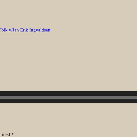
Folk v/Jan Erik Ingvaldsen
et med
*