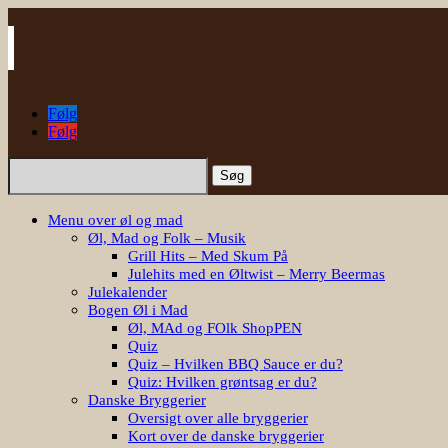
Følg
Følg
Søg
efter:
Menu over øl og mad
Øl, Mad og Folk – Musik
Grill Hits – Med Skum På
Julehits med en Øltwist – Merry Beermas
Julekalender
Bogen Øl i Mad
Øl, MAd og FOlk ShopPEN
Quiz
Quiz – Hvilken BBQ Sauce er du?
Quiz: Hvilken grøntsag er du?
Danske Bryggerier
Oversigt over alle bryggerier
Kort over de danske bryggerier