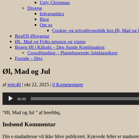
Ugly Christmas
Diverse
Infographics
Blog
Om os
Cookie- og privatlivspolitik hos Øl, Mad og 
BogEN Ølvegetar
ØL, Mad og Folks mission og vision
Bogen Øl i Kålrabi – Den Sunde Kombination
Crowdfunding – Plantebaserede Juleklassikere
Forside – Divi
Øl, Mad og Jul
af
jeric40
|
okt 22, 2025
|
0 Kommentarer
Lydafspiller
00:00
“Øl, Mad og Jul ” af beerbbq.
Indsend Kommentar
Din e-mailadresse vil ikke blive publiceret.
Krævede felter er marker