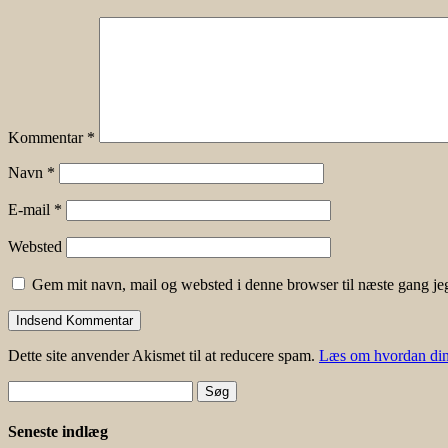
Kommentar
*
Navn
*
E-mail
*
Websted
Gem mit navn, mail og websted i denne browser til næste gang j
Dette site anvender Akismet til at reducere spam.
Læs om hvordan din
Søg
efter:
Seneste indlæg