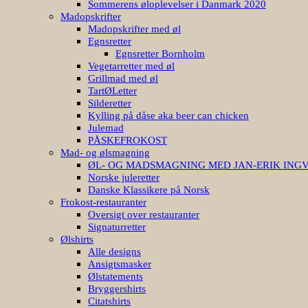
Sommerens øloplevelser i Danmark 2020
Madopskrifter
Madopskrifter med øl
Egnsretter
Egnsretter Bornholm
Vegetarretter med øl
Grillmad med øl
TartØLetter
Silderetter
Kylling på dåse aka beer can chicken
Julemad
PÅSKEFROKOST
Mad- og ølsmagning
ØL- OG MADSMAGNING MED JAN-ERIK ING
Norske juleretter
Danske Klassikere på Norsk
Frokost-restauranter
Oversigt over restauranter
Signaturretter
Ølshirts
Alle designs
Ansigtsmasker
Ølstatements
Bryggershirts
Citatshirts