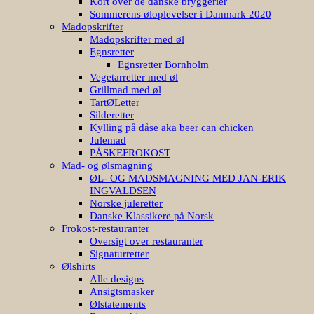
Kort over de danske bryggerier
Sommerens øloplevelser i Danmark 2020
Madopskrifter
Madopskrifter med øl
Egnsretter
Egnsretter Bornholm
Vegetarretter med øl
Grillmad med øl
TartØLetter
Silderetter
Kylling på dåse aka beer can chicken
Julemad
PÅSKEFROKOST
Mad- og ølsmagning
ØL- OG MADSMAGNING MED JAN-ERIK
INGVALDSEN
Norske juleretter
Danske Klassikere på Norsk
Frokost-restauranter
Oversigt over restauranter
Signaturretter
Ølshirts
Alle designs
Ansigtsmasker
Ølstatements