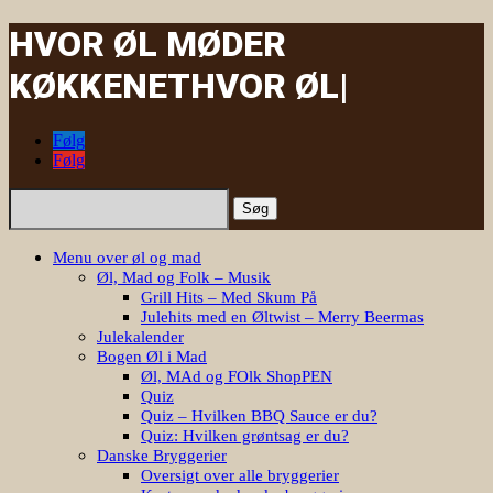
HVOR ØL MØDER
KØKKENET
|
Følg
Følg
Søg
efter:
Menu over øl og mad
Øl, Mad og Folk – Musik
Grill Hits – Med Skum På
Julehits med en Øltwist – Merry Beermas
Julekalender
Bogen Øl i Mad
Øl, MAd og FOlk ShopPEN
Quiz
Quiz – Hvilken BBQ Sauce er du?
Quiz: Hvilken grøntsag er du?
Danske Bryggerier
Oversigt over alle bryggerier