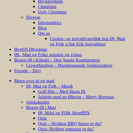
Bryggershirts
Citatshirts
Ugly Christmas
Diverse
Infographics
Blog
Om os
Cookie- og privatlivspolitik hos Øl, Mad
og Folk v/Jan Erik Ingvaldsen
BogEN Ølvegetar
ØL, Mad og Folks mission og vision
Bogen Øl i Kålrabi – Den Sunde Kombination
Crowdfunding – Plantebaserede Juleklassikere
Forside – Divi
Menu over øl og mad
Øl, Mad og Folk – Musik
Grill Hits – Med Skum På
Julehits med en Øltwist – Merry Beermas
Julekalender
Bogen Øl i Mad
Øl, MAd og FOlk ShopPEN
Quiz
Quiz – Hvilken BBQ Sauce er du?
Quiz: Hvilken grøntsag er du?