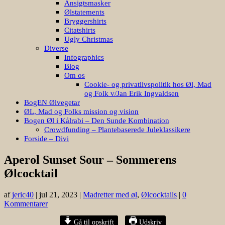
Ansigtsmasker
Ølstatements
Bryggershirts
Citatshirts
Ugly Christmas
Diverse
Infographics
Blog
Om os
Cookie- og privatlivspolitik hos Øl, Mad
og Folk v/Jan Erik Ingvaldsen
BogEN Ølvegetar
ØL, Mad og Folks mission og vision
Bogen Øl i Kålrabi – Den Sunde Kombination
Crowdfunding – Plantebaserede Juleklassikere
Forside – Divi
Aperol Sunset Sour – Sommerens
Ølcocktail
af
jeric40
|
jul 21, 2023
|
Madretter med øl
,
Ølcocktails
|
0
Kommentarer
Gå til opskrift
Udskriv