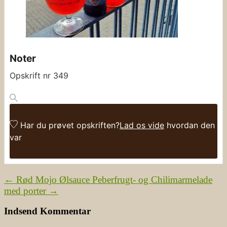
Noter
Opskrift nr 349
Har du prøvet opskriften?
Lad os vide
hvordan den
var
←
Rød Mojo Ølsauce
Peberfrugt- og Chilimarmelade
med porter
→
Indsend Kommentar