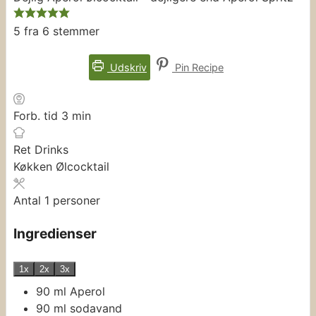
5
fra
6
stemmer
Udskriv
Pin Recipe
minutter
Forb. tid
3
min
Ret
Drinks
Køkken
Ølcocktail
Antal
1
personer
Ingredienser
1x
2x
3x
90
ml
Aperol
90
ml
sodavand