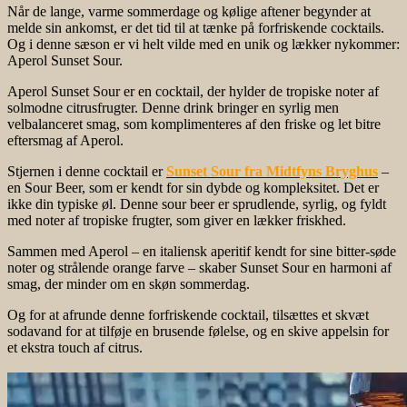
Når de lange, varme sommerdage og kølige aftener begynder at
melde sin ankomst, er det tid til at tænke på forfriskende cocktails.
Og i denne sæson er vi helt vilde med en unik og lækker nykommer:
Aperol Sunset Sour.
Aperol Sunset Sour er en cocktail, der hylder de tropiske noter af
solmodne citrusfrugter. Denne drink bringer en syrlig men
velbalanceret smag, som komplimenteres af den friske og let bitre
eftersmag af Aperol.
Stjernen i denne cocktail er
Sunset Sour fra Midtfyns Bryghus
–
en Sour Beer, som er kendt for sin dybde og kompleksitet. Det er
ikke din typiske øl. Denne sour beer er sprudlende, syrlig, og fyldt
med noter af tropiske frugter, som giver en lækker friskhed.
Sammen med Aperol – en italiensk aperitif kendt for sine bitter-søde
noter og strålende orange farve – skaber Sunset Sour en harmoni af
smag, der minder om en skøn sommerdag.
Og for at afrunde denne forfriskende cocktail, tilsættes et skvæt
sodavand for at tilføje en brusende følelse, og en skive appelsin for
et ekstra touch af citrus.