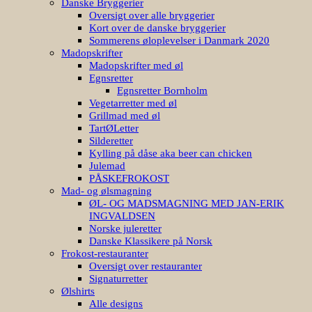
Danske Bryggerier
Oversigt over alle bryggerier
Kort over de danske bryggerier
Sommerens øloplevelser i Danmark 2020
Madopskrifter
Madopskrifter med øl
Egnsretter
Egnsretter Bornholm
Vegetarretter med øl
Grillmad med øl
TartØLetter
Silderetter
Kylling på dåse aka beer can chicken
Julemad
PÅSKEFROKOST
Mad- og ølsmagning
ØL- OG MADSMAGNING MED JAN-ERIK
INGVALDSEN
Norske juleretter
Danske Klassikere på Norsk
Frokost-restauranter
Oversigt over restauranter
Signaturretter
Ølshirts
Alle designs