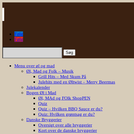
Følg
Følg
Søg
efter:
Menu over øl og mad
Øl, Mad og Folk – Musik
Grill Hits – Med Skum På
Julehits med en Øltwist – Merry Beermas
Julekalender
Bogen Øl i Mad
Øl, MAd og FOlk ShopPEN
Quiz
Quiz – Hvilken BBQ Sauce er du?
Quiz: Hvilken grøntsag er du?
Danske Bryggerier
Oversigt over alle bryggerier
Kort over de danske bryggerier