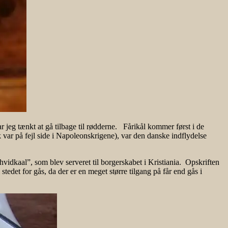
r jeg tænkt at gå tilbage til rødderne. Fårikål kommer først i de
ar på fejl side i Napoleonskrigene), var den danske indflydelse
vidkaal”, som blev serveret til borgerskabet i Kristiania. Opskriften
det for gås, da der er en meget større tilgang på får end gås i