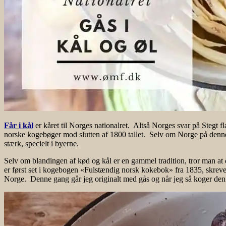
Får i kål
er kåret til Norges nationalret. Altså Norges svar på Stegt f
norske kogebøger mod slutten af 1800 tallet. Selv om Norge på denne 
stærk, specielt i byerne.
Selv om blandingen af kød og kål er en gammel tradition, tror man at d
er først set i kogebogen
«Fulstændig norsk kokebok» fra 1835, skrevet a
Norge. Denne gang går jeg originalt med gås og når jeg så koger den i