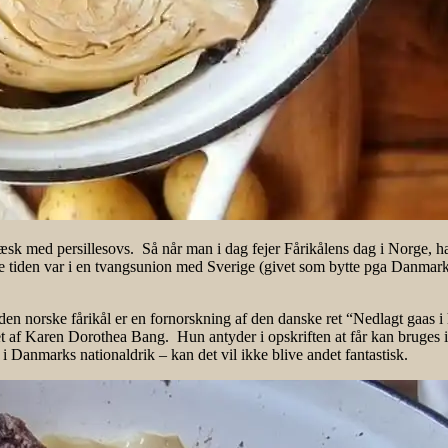
læsk med persillesovs. Så når man i dag fejer Fårikålens dag i Norge, ha
tiden var i en tvangsunion med Sverige (givet som bytte pga Danmark v
en norske fårikål er en fornorskning af den danske ret “Nedlagt gaas i h
f Karen Dorothea Bang. Hun antyder i opskriften at får kan bruges i ste
 Danmarks nationaldrik – kan det vil ikke blive andet fantastisk.