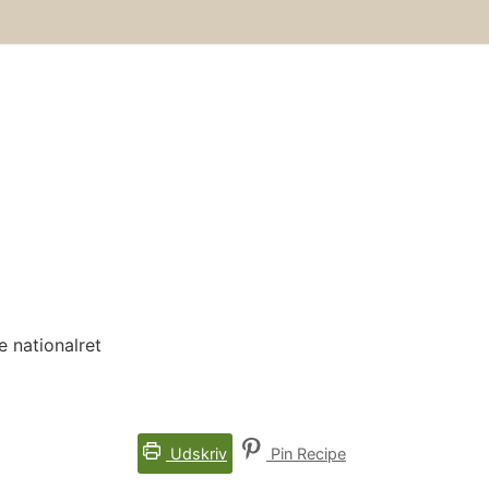
 nationalret
Udskriv
Pin Recipe