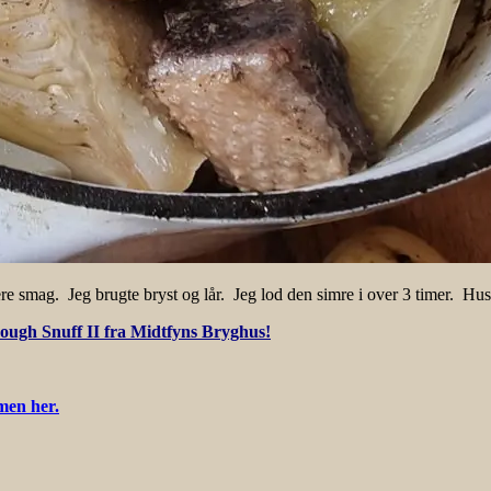
e smag. Jeg brugte bryst og lår. Jeg lod den simre i over 3 timer. Hus
ough Snuff II fra Midtfyns Bryghus!
men her.