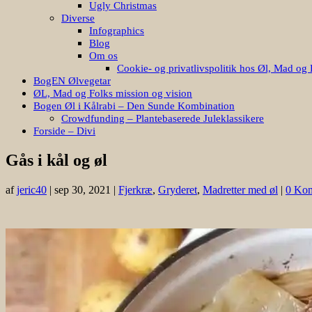
Ugly Christmas
Diverse
Infographics
Blog
Om os
Cookie- og privatlivspolitik hos Øl, Mad og 
BogEN Ølvegetar
ØL, Mad og Folks mission og vision
Bogen Øl i Kålrabi – Den Sunde Kombination
Crowdfunding – Plantebaserede Juleklassikere
Forside – Divi
Gås i kål og øl
af
jeric40
|
sep 30, 2021
|
Fjerkræ
,
Gryderet
,
Madretter med øl
|
0 Ko