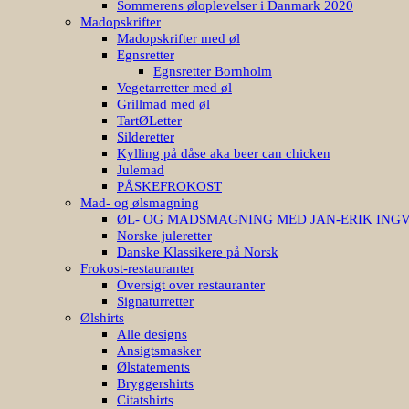
Sommerens øloplevelser i Danmark 2020
Madopskrifter
Madopskrifter med øl
Egnsretter
Egnsretter Bornholm
Vegetarretter med øl
Grillmad med øl
TartØLetter
Silderetter
Kylling på dåse aka beer can chicken
Julemad
PÅSKEFROKOST
Mad- og ølsmagning
ØL- OG MADSMAGNING MED JAN-ERIK ING
Norske juleretter
Danske Klassikere på Norsk
Frokost-restauranter
Oversigt over restauranter
Signaturretter
Ølshirts
Alle designs
Ansigtsmasker
Ølstatements
Bryggershirts
Citatshirts