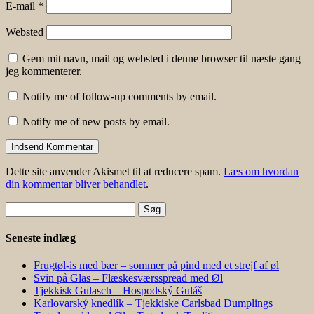
E-mail
*
Websted
Gem mit navn, mail og websted i denne browser til næste gang
jeg kommenterer.
Notify me of follow-up comments by email.
Notify me of new posts by email.
Dette site anvender Akismet til at reducere spam.
Læs om hvordan
din kommentar bliver behandlet
.
Søg
efter:
Seneste indlæg
Frugtøl-is med bær – sommer på pind med et strejf af øl
Svin på Glas – Flæskesværsspread med Øl
Tjekkisk Gulasch – Hospodský Guláš
Karlovarský knedlík – Tjekkiske Carlsbad Dumplings