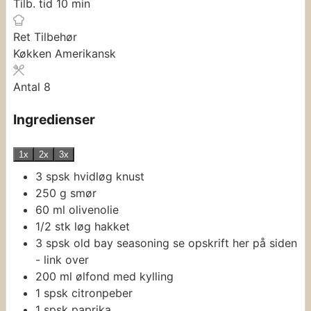
minutter
Tilb. tid
10
min
Ret
Tilbehør
Køkken
Amerikansk
Antal
8
Ingredienser
1x
2x
3x
3
spsk
hvidløg
knust
250
g
smør
60
ml
olivenolie
1/2
stk
løg
hakket
3
spsk
old bay seasoning
se opskrift her på siden
- link over
200
ml
ølfond med kylling
1
spsk
citronpeber
1
spsk
paprika