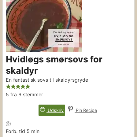
Hvidløgs smørsovs for
skaldyr
En fantastisk sovs til skaldyrsgryde
5
fra
6
stemmer
Udskriv
Pin Recipe
minutter
Forb. tid
5
min