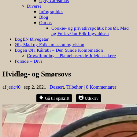
Ugly Christmas
Diverse
Infographics
Blog
Om os
Cookie- og privatlivspolitik hos Øl, Mad
og Folk v/Jan Erik Ingvaldsen
BogEN Ølvegetar
ØL, Mad og Folks mission og vision
Bogen Øl i Kålrabi – Den Sunde Kombination
Crowdfunding – Plantebaserede Juleklassikere
Forside – Divi
Hvidløg- og Smørsovs
af
jeric40
|
sep 2, 2021
|
Dessert
,
Tilbehør
|
0 Kommentarer
Gå til opskrift
Udskriv