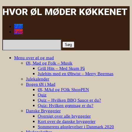
HVOR ØL MØDER KØKKENET
Følg
Følg
Søg
efter:
Menu over øl og mad
Øl, Mad og Folk – Musik
Grill Hits – Med Skum På
Julehits med en Øltwist – Merry Beermas
Julekalender
Bogen Øl i Mad
Øl, MAd og FOlk ShopPEN
Quiz
Quiz – Hvilken BBQ Sauce er du?
Quiz: Hvilken grøntsag er du?
Danske Bryggerier
Oversigt over alle bryggerier
Kort over de danske bryggerier
Sommerens øloplevelser i Danmark 2020
Madopskrifter