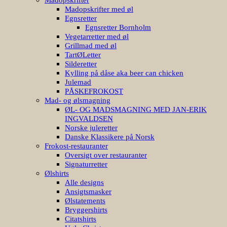
Madopskrifter med øl
Egnsretter
Egnsretter Bornholm
Vegetarretter med øl
Grillmad med øl
TartØLetter
Silderetter
Kylling på dåse aka beer can chicken
Julemad
PÅSKEFROKOST
Mad- og ølsmagning
ØL- OG MADSMAGNING MED JAN-ERIK
INGVALDSEN
Norske juleretter
Danske Klassikere på Norsk
Frokost-restauranter
Oversigt over restauranter
Signaturretter
Ølshirts
Alle designs
Ansigtsmasker
Ølstatements
Bryggershirts
Citatshirts