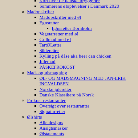
Kort over de danske bryggerier
Sommerens øloplevelser i Danmark 2020
Madopskrifter
Madopskrifter med øl
Egnsretter
Egnsretter Bornholm
Vegetarretter med øl
Grillmad med øl
TartØLetter
Silderetter
Kylling på dåse aka beer can chicken
Julemad
PÅSKEFROKOST
Mad- og ølsmagning
ØL- OG MADSMAGNING MED JAN-ERIK
INGVALDSEN
Norske juleretter
Danske Klassikere på Norsk
Frokost-restauranter
Oversigt over restauranter
Signaturretter
Ølshirts
Alle designs
Ansigtsmasker
Ølstatements