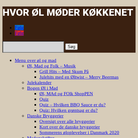
HVOR ØL MØDER KØKKENET
Følg
Følg
Søg
efter:
Menu over øl og mad
Øl, Mad og Folk – Musik
Grill Hits – Med Skum På
Julehits med en Øltwist – Merry Beermas
Julekalender
Bogen Øl i Mad
Øl, MAd og FOlk ShopPEN
Quiz
Quiz – Hvilken BBQ Sauce er du?
Quiz: Hvilken grøntsag er du?
Danske Bryggerier
Oversigt over alle bryggerier
Kort over de danske bryggerier
Sommerens øloplevelser i Danmark 2020
Madopskrifter