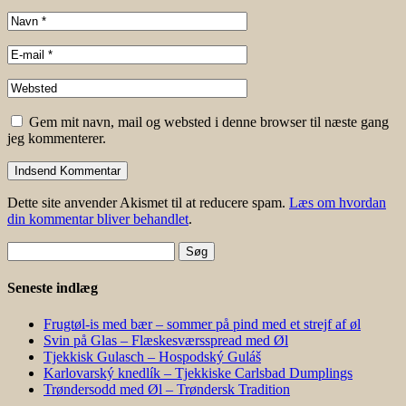
Gem mit navn, mail og websted i denne browser til næste gang
jeg kommenterer.
Dette site anvender Akismet til at reducere spam.
Læs om hvordan
din kommentar bliver behandlet
.
Søg
efter:
Seneste indlæg
Frugtøl-is med bær – sommer på pind med et strejf af øl
Svin på Glas – Flæskesværsspread med Øl
Tjekkisk Gulasch – Hospodský Guláš
Karlovarský knedlík – Tjekkiske Carlsbad Dumplings
Trøndersodd med Øl – Trøndersk Tradition