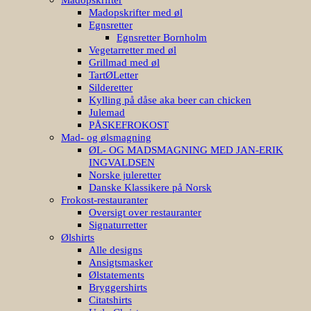
Madopskrifter med øl
Egnsretter
Egnsretter Bornholm
Vegetarretter med øl
Grillmad med øl
TartØLetter
Silderetter
Kylling på dåse aka beer can chicken
Julemad
PÅSKEFROKOST
Mad- og ølsmagning
ØL- OG MADSMAGNING MED JAN-ERIK
INGVALDSEN
Norske juleretter
Danske Klassikere på Norsk
Frokost-restauranter
Oversigt over restauranter
Signaturretter
Ølshirts
Alle designs
Ansigtsmasker
Ølstatements
Bryggershirts
Citatshirts