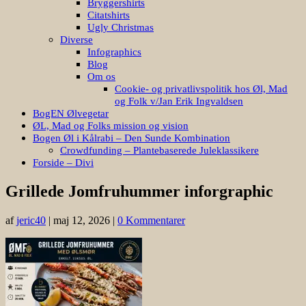
Bryggershirts
Citatshirts
Ugly Christmas
Diverse
Infographics
Blog
Om os
Cookie- og privatlivspolitik hos Øl, Mad
og Folk v/Jan Erik Ingvaldsen
BogEN Ølvegetar
ØL, Mad og Folks mission og vision
Bogen Øl i Kålrabi – Den Sunde Kombination
Crowdfunding – Plantebaserede Juleklassikere
Forside – Divi
Grillede Jomfruhummer inforgraphic
af
jeric40
|
maj 12, 2026
|
0 Kommentarer