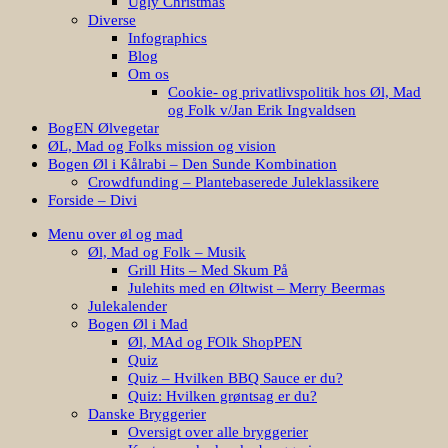
Ugly Christmas
Diverse
Infographics
Blog
Om os
Cookie- og privatlivspolitik hos Øl, Mad
og Folk v/Jan Erik Ingvaldsen
BogEN Ølvegetar
ØL, Mad og Folks mission og vision
Bogen Øl i Kålrabi – Den Sunde Kombination
Crowdfunding – Plantebaserede Juleklassikere
Forside – Divi
Menu over øl og mad
Øl, Mad og Folk – Musik
Grill Hits – Med Skum På
Julehits med en Øltwist – Merry Beermas
Julekalender
Bogen Øl i Mad
Øl, MAd og FOlk ShopPEN
Quiz
Quiz – Hvilken BBQ Sauce er du?
Quiz: Hvilken grøntsag er du?
Danske Bryggerier
Oversigt over alle bryggerier