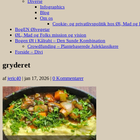
Diverse
Infographics
Blog
Om os
Cookie- og privatlivspolitik hos Øl, Mad og 
BogEN Ølvegetar
ØL, Mad og Folks mission og vision
Bogen Øl i Kålrabi – Den Sunde Kombination
Crowdfunding – Plantebaserede Juleklassikere
Forside – Divi
gryderet
af
jeric40
|
jan 17, 2026
|
0 Kommentarer