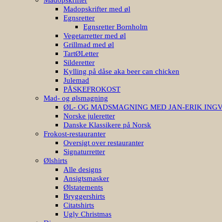
Madopskrifter med øl
Egnsretter
Egnsretter Bornholm
Vegetarretter med øl
Grillmad med øl
TartØLetter
Silderetter
Kylling på dåse aka beer can chicken
Julemad
PÅSKEFROKOST
Mad- og ølsmagning
ØL- OG MADSMAGNING MED JAN-ERIK ING
Norske juleretter
Danske Klassikere på Norsk
Frokost-restauranter
Oversigt over restauranter
Signaturretter
Ølshirts
Alle designs
Ansigtsmasker
Ølstatements
Bryggershirts
Citatshirts
Ugly Christmas