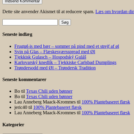
Dette site anvender Akismet til at reducere spam.
Læs om hvordan din
Søg
efter:
Seneste indlæg
Frugtøl-is med bær – sommer på pind med et strejf af øl
Svin på Glas – Flæskesværsspread med Øl
Tjekkisk Gulasch – Hospodský Guláš
Karlovarský knedlík – Tjekkiske Carlsbad Dumplings
Trøndersodd med Øl – Trøndersk Tradition
Seneste kommentarer
Bo
til
Texas Chili uden bønner
Bo
til
Texas Chili uden bønner
Lau Anneberg Maack-Krommes
til
100% Plantebaseret flæsk
jeric40
til
100% Plantebaseret flæsk
Lau Anneberg Maack-Krommes
til
100% Plantebaseret flæsk
Kategorier