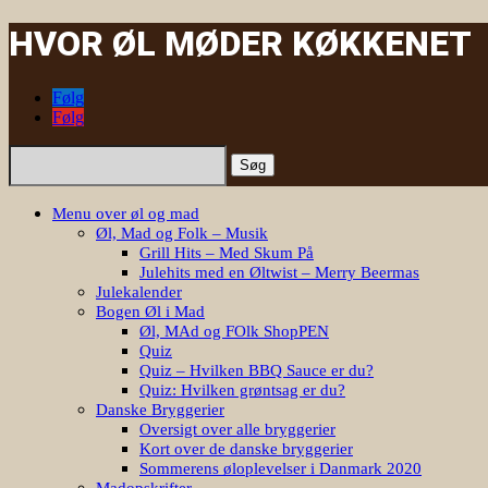
HVOR ØL MØDER KØKKENET
Følg
Følg
Søg
efter:
Menu over øl og mad
Øl, Mad og Folk – Musik
Grill Hits – Med Skum På
Julehits med en Øltwist – Merry Beermas
Julekalender
Bogen Øl i Mad
Øl, MAd og FOlk ShopPEN
Quiz
Quiz – Hvilken BBQ Sauce er du?
Quiz: Hvilken grøntsag er du?
Danske Bryggerier
Oversigt over alle bryggerier
Kort over de danske bryggerier
Sommerens øloplevelser i Danmark 2020
Madopskrifter