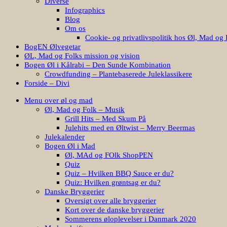
Diverse
Infographics
Blog
Om os
Cookie- og privatlivspolitik hos Øl, Mad og 
BogEN Ølvegetar
ØL, Mad og Folks mission og vision
Bogen Øl i Kålrabi – Den Sunde Kombination
Crowdfunding – Plantebaserede Juleklassikere
Forside – Divi
Menu over øl og mad
Øl, Mad og Folk – Musik
Grill Hits – Med Skum På
Julehits med en Øltwist – Merry Beermas
Julekalender
Bogen Øl i Mad
Øl, MAd og FOlk ShopPEN
Quiz
Quiz – Hvilken BBQ Sauce er du?
Quiz: Hvilken grøntsag er du?
Danske Bryggerier
Oversigt over alle bryggerier
Kort over de danske bryggerier
Sommerens øloplevelser i Danmark 2020