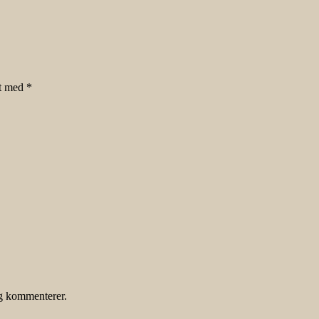
et med
*
eg kommenterer.