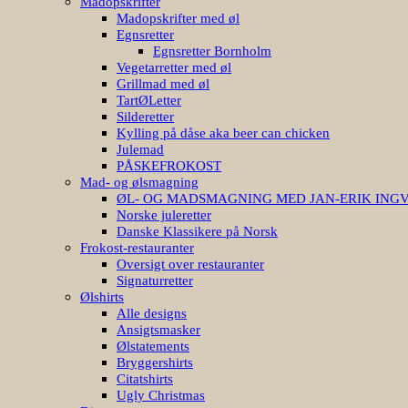
Madopskrifter
Madopskrifter med øl
Egnsretter
Egnsretter Bornholm
Vegetarretter med øl
Grillmad med øl
TartØLetter
Silderetter
Kylling på dåse aka beer can chicken
Julemad
PÅSKEFROKOST
Mad- og ølsmagning
ØL- OG MADSMAGNING MED JAN-ERIK ING
Norske juleretter
Danske Klassikere på Norsk
Frokost-restauranter
Oversigt over restauranter
Signaturretter
Ølshirts
Alle designs
Ansigtsmasker
Ølstatements
Bryggershirts
Citatshirts
Ugly Christmas