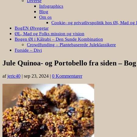
Diverse
Infographics
Blog
Om os
Cookie- og privatlivspolitik hos Øl, Mad og 
BogEN Ølvegetar
ØL, Mad og Folks mission og vision
Bogen Øl i Kålrabi – Den Sunde Kombination
Crowdfunding – Plantebaserede Juleklassikere
Forside – Divi
Jule Quinoa- og Portobello fra siden – Bog
af
jeric40
|
sep 23, 2024
|
0 Kommentarer