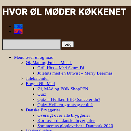
HVOR ØL MØDER KØKKENET
Følg
Følg
Søg
efter:
Menu over øl og mad
Øl, Mad og Folk – Musik
Grill Hits – Med Skum På
Julehits med en Øltwist – Merry Beermas
Julekalender
Bogen Øl i Mad
Øl, MAd og FOlk ShopPEN
Quiz
Quiz – Hvilken BBQ Sauce er du?
Quiz: Hvilken grøntsag er du?
Danske Bryggerier
Oversigt over alle bryggerier
Kort over de danske bryggerier
Sommerens øloplevelser i Danmark 2020
Madopskrifter