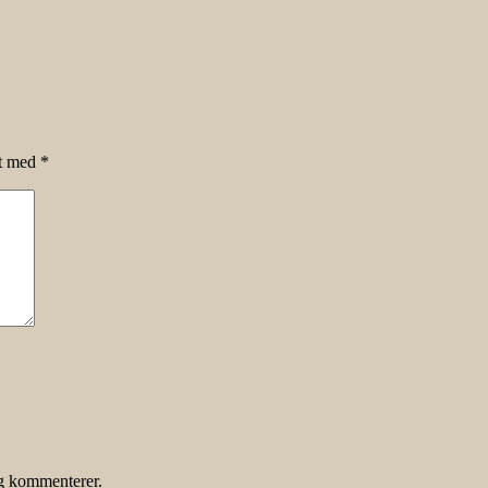
et med
*
eg kommenterer.