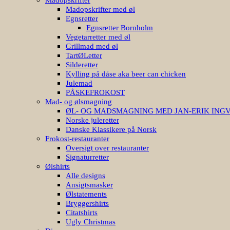
Madopskrifter med øl
Egnsretter
Egnsretter Bornholm
Vegetarretter med øl
Grillmad med øl
TartØLetter
Silderetter
Kylling på dåse aka beer can chicken
Julemad
PÅSKEFROKOST
Mad- og ølsmagning
ØL- OG MADSMAGNING MED JAN-ERIK ING
Norske juleretter
Danske Klassikere på Norsk
Frokost-restauranter
Oversigt over restauranter
Signaturretter
Ølshirts
Alle designs
Ansigtsmasker
Ølstatements
Bryggershirts
Citatshirts
Ugly Christmas