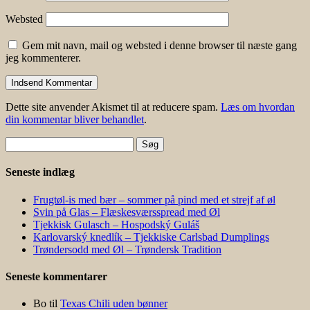
Websted
Gem mit navn, mail og websted i denne browser til næste gang
jeg kommenterer.
Dette site anvender Akismet til at reducere spam.
Læs om hvordan
din kommentar bliver behandlet
.
Søg
efter:
Seneste indlæg
Frugtøl-is med bær – sommer på pind med et strejf af øl
Svin på Glas – Flæskesværsspread med Øl
Tjekkisk Gulasch – Hospodský Guláš
Karlovarský knedlík – Tjekkiske Carlsbad Dumplings
Trøndersodd med Øl – Trøndersk Tradition
Seneste kommentarer
Bo
til
Texas Chili uden bønner