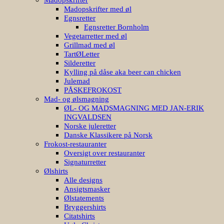
Madopskrifter med øl
Egnsretter
Egnsretter Bornholm
Vegetarretter med øl
Grillmad med øl
TartØLetter
Silderetter
Kylling på dåse aka beer can chicken
Julemad
PÅSKEFROKOST
Mad- og ølsmagning
ØL- OG MADSMAGNING MED JAN-ERIK
INGVALDSEN
Norske juleretter
Danske Klassikere på Norsk
Frokost-restauranter
Oversigt over restauranter
Signaturretter
Ølshirts
Alle designs
Ansigtsmasker
Ølstatements
Bryggershirts
Citatshirts