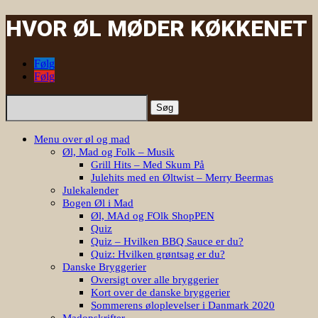
HVOR ØL MØDER KØKKENET
Følg
Følg
Søg
efter:
Menu over øl og mad
Øl, Mad og Folk – Musik
Grill Hits – Med Skum På
Julehits med en Øltwist – Merry Beermas
Julekalender
Bogen Øl i Mad
Øl, MAd og FOlk ShopPEN
Quiz
Quiz – Hvilken BBQ Sauce er du?
Quiz: Hvilken grøntsag er du?
Danske Bryggerier
Oversigt over alle bryggerier
Kort over de danske bryggerier
Sommerens øloplevelser i Danmark 2020
Madopskrifter