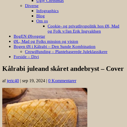
Ugly Christmas
Diverse
Infographics
Blog
Om os
Cookie- og privatlivspolitik hos Øl, Mad
og Folk v/Jan Erik Ingvaldsen
BogEN Ølvegetar
ØL, Mad og Folks mission og vision
Bogen Øl i Kålrabi – Den Sunde Kombination
Crowdfunding – Plantebaserede Juleklassikere
Forside – Divi
Kålrabi juleand skåret andebryst – Cover
af
jeric40
|
sep 19, 2024
|
0 Kommentarer