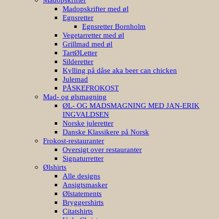
Madopskrifter med øl
Egnsretter
Egnsretter Bornholm
Vegetarretter med øl
Grillmad med øl
TartØLetter
Silderetter
Kylling på dåse aka beer can chicken
Julemad
PÅSKEFROKOST
Mad- og ølsmagning
ØL- OG MADSMAGNING MED JAN-ERIK
INGVALDSEN
Norske juleretter
Danske Klassikere på Norsk
Frokost-restauranter
Oversigt over restauranter
Signaturretter
Ølshirts
Alle designs
Ansigtsmasker
Ølstatements
Bryggershirts
Citatshirts