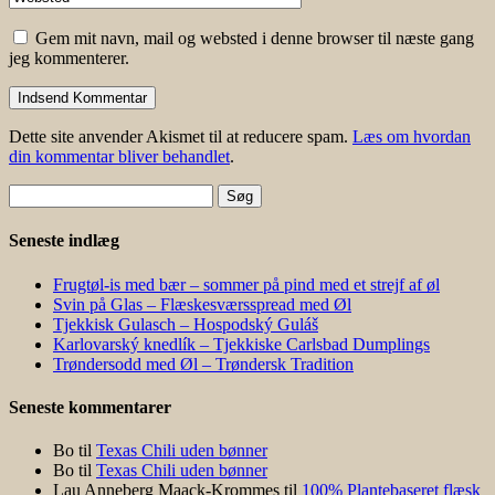
Gem mit navn, mail og websted i denne browser til næste gang
jeg kommenterer.
Dette site anvender Akismet til at reducere spam.
Læs om hvordan
din kommentar bliver behandlet
.
Søg
efter:
Seneste indlæg
Frugtøl-is med bær – sommer på pind med et strejf af øl
Svin på Glas – Flæskesværsspread med Øl
Tjekkisk Gulasch – Hospodský Guláš
Karlovarský knedlík – Tjekkiske Carlsbad Dumplings
Trøndersodd med Øl – Trøndersk Tradition
Seneste kommentarer
Bo
til
Texas Chili uden bønner
Bo
til
Texas Chili uden bønner
Lau Anneberg Maack-Krommes
til
100% Plantebaseret flæsk