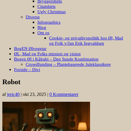
Bryggershirts
Citatshirts
Ugly Christmas
Diverse
Infographics
Blog
Om os
Cookie- og privatlivspolitik hos Øl, Mad
og Folk v/Jan Erik Ingvaldsen
BogEN Ølvegetar
ØL, Mad og Folks mission og vision
Bogen Øl i Kålrabi – Den Sunde Kombination
Crowdfunding – Plantebaserede Juleklassikere
Forside – Divi
Robot
af
jeric40
|
okt 23, 2025
|
0 Kommentarer