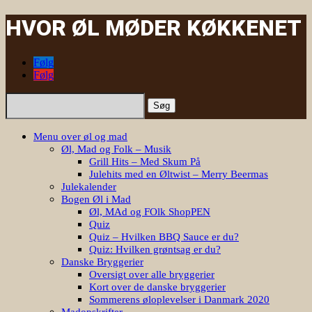
HVOR ØL MØDER KØKKENET
Følg
Følg
Søg
efter:
Menu over øl og mad
Øl, Mad og Folk – Musik
Grill Hits – Med Skum På
Julehits med en Øltwist – Merry Beermas
Julekalender
Bogen Øl i Mad
Øl, MAd og FOlk ShopPEN
Quiz
Quiz – Hvilken BBQ Sauce er du?
Quiz: Hvilken grøntsag er du?
Danske Bryggerier
Oversigt over alle bryggerier
Kort over de danske bryggerier
Sommerens øloplevelser i Danmark 2020
Madopskrifter