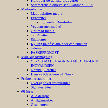
Kort over de danske bryggerier
Sommerens øloplevelser i Danmark 2020
Madopskrifter
Madopskrifter med øl
Egnsretter
Egnsretter Bornholm
Vegetarretter med øl
Grillmad med øl
TartØLetter
Silderetter
Kylling på dåse aka beer can chicken
Julemad
PÅSKEFROKOST
Mad- og ølsmagning
ØL- OG MADSMAGNING MED JAN-ERIK
INGVALDSEN
Norske juleretter
Danske Klassikere på Norsk
Frokost-restauranter
Oversigt over restauranter
Signaturretter
Ølshirts
Alle designs
Ansigtsmasker
Ølstatements