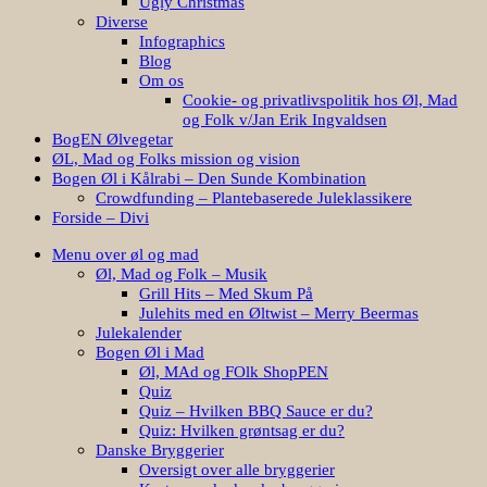
Ugly Christmas
Diverse
Infographics
Blog
Om os
Cookie- og privatlivspolitik hos Øl, Mad
og Folk v/Jan Erik Ingvaldsen
BogEN Ølvegetar
ØL, Mad og Folks mission og vision
Bogen Øl i Kålrabi – Den Sunde Kombination
Crowdfunding – Plantebaserede Juleklassikere
Forside – Divi
Menu over øl og mad
Øl, Mad og Folk – Musik
Grill Hits – Med Skum På
Julehits med en Øltwist – Merry Beermas
Julekalender
Bogen Øl i Mad
Øl, MAd og FOlk ShopPEN
Quiz
Quiz – Hvilken BBQ Sauce er du?
Quiz: Hvilken grøntsag er du?
Danske Bryggerier
Oversigt over alle bryggerier