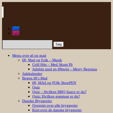
Følg
Følg
Søg
efter:
Menu over øl og mad
Øl, Mad og Folk – Musik
Grill Hits – Med Skum På
Julehits med en Øltwist – Merry Beermas
Julekalender
Bogen Øl i Mad
Øl, MAd og FOlk ShopPEN
Quiz
Quiz – Hvilken BBQ Sauce er du?
Quiz: Hvilken grøntsag er du?
Danske Bryggerier
Oversigt over alle bryggerier
Kort over de danske bryggerier