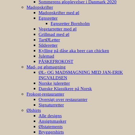
Sommerens øloplevelser i Danmark 2020
Madopskrifter
Madopskrifter med øl
Egnsretter
Egnsretter Bornholm
Vegetarretter med øl
Grillmad med øl
TartØLetter
Silderetter
Kylling på dåse aka beer can chicken
Julemad
PÅSKEFROKOST
Mad- og ølsmagning
ØL- OG MADSMAGNING MED JAN-ERIK
INGVALDSEN
Norske juleretter
Danske Klassikere på Norsk
Frokost-restauranter
Oversigt over restauranter
Signaturretter
Ølshirts
Alle designs
Ansigtsmasker
Ølstatements
Bryggershirts