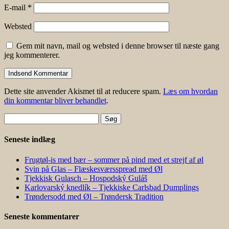
E-mail
*
Websted
Gem mit navn, mail og websted i denne browser til næste gang
jeg kommenterer.
Dette site anvender Akismet til at reducere spam.
Læs om hvordan
din kommentar bliver behandlet
.
Søg
efter:
Seneste indlæg
Frugtøl-is med bær – sommer på pind med et strejf af øl
Svin på Glas – Flæskesværsspread med Øl
Tjekkisk Gulasch – Hospodský Guláš
Karlovarský knedlík – Tjekkiske Carlsbad Dumplings
Trøndersodd med Øl – Trøndersk Tradition
Seneste kommentarer