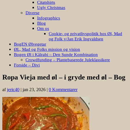
Citatshirts
Ugly Christmas
Diverse
Infographics
Blog
Om os
Cookie- og privatlivspolitik hos Øl, Mad
og Folk v/Jan Erik Ingvaldsen
BogEN Ølvegetar
ØL, Mad og Folks mission og vision
Bogen Øl i Kålrabi – Den Sunde Kombination
Crowdfunding – Plantebaserede Juleklassikere
Forside – Divi
Ropa Vieja med øl – i gryde med øl – Bog
af
jeric40
|
jan 23, 2026
|
0 Kommentarer