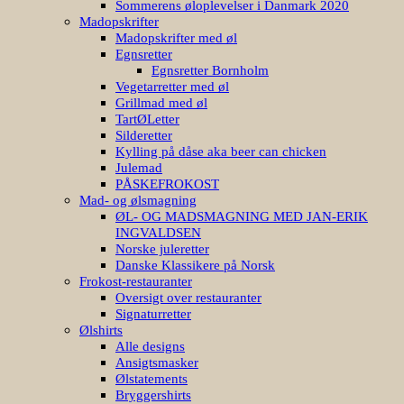
Sommerens øloplevelser i Danmark 2020
Madopskrifter
Madopskrifter med øl
Egnsretter
Egnsretter Bornholm
Vegetarretter med øl
Grillmad med øl
TartØLetter
Silderetter
Kylling på dåse aka beer can chicken
Julemad
PÅSKEFROKOST
Mad- og ølsmagning
ØL- OG MADSMAGNING MED JAN-ERIK
INGVALDSEN
Norske juleretter
Danske Klassikere på Norsk
Frokost-restauranter
Oversigt over restauranter
Signaturretter
Ølshirts
Alle designs
Ansigtsmasker
Ølstatements
Bryggershirts