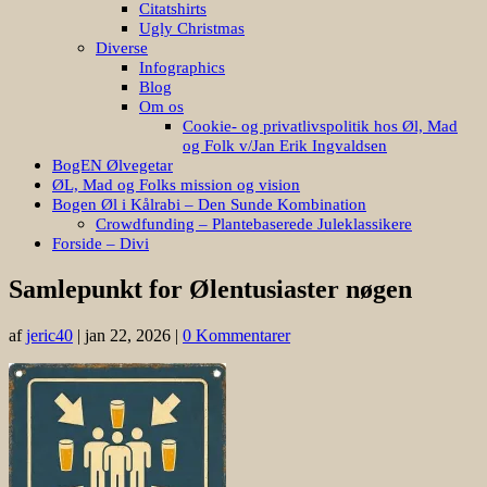
Citatshirts
Ugly Christmas
Diverse
Infographics
Blog
Om os
Cookie- og privatlivspolitik hos Øl, Mad
og Folk v/Jan Erik Ingvaldsen
BogEN Ølvegetar
ØL, Mad og Folks mission og vision
Bogen Øl i Kålrabi – Den Sunde Kombination
Crowdfunding – Plantebaserede Juleklassikere
Forside – Divi
Samlepunkt for Ølentusiaster nøgen
af
jeric40
|
jan 22, 2026
|
0 Kommentarer