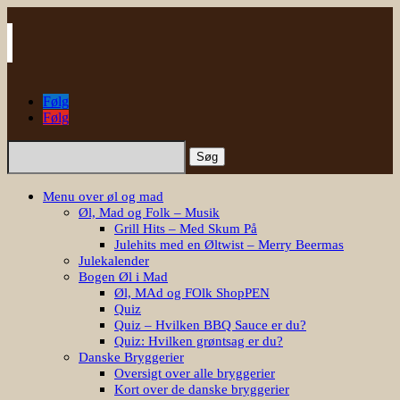
Følg
Følg
Søg
efter:
Menu over øl og mad
Øl, Mad og Folk – Musik
Grill Hits – Med Skum På
Julehits med en Øltwist – Merry Beermas
Julekalender
Bogen Øl i Mad
Øl, MAd og FOlk ShopPEN
Quiz
Quiz – Hvilken BBQ Sauce er du?
Quiz: Hvilken grøntsag er du?
Danske Bryggerier
Oversigt over alle bryggerier
Kort over de danske bryggerier