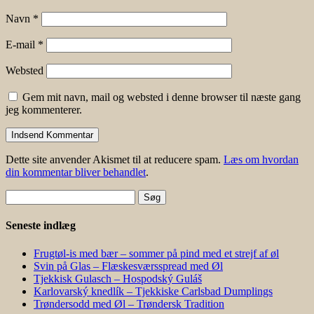
Navn
*
E-mail
*
Websted
Gem mit navn, mail og websted i denne browser til næste gang
jeg kommenterer.
Dette site anvender Akismet til at reducere spam.
Læs om hvordan
din kommentar bliver behandlet
.
Søg
efter:
Seneste indlæg
Frugtøl-is med bær – sommer på pind med et strejf af øl
Svin på Glas – Flæskesværsspread med Øl
Tjekkisk Gulasch – Hospodský Guláš
Karlovarský knedlík – Tjekkiske Carlsbad Dumplings
Trøndersodd med Øl – Trøndersk Tradition