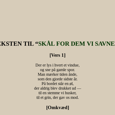
KSTEN TIL “
SKÅL FOR DEM VI SAVN
[Vers 1]
Der er lys i hvert et vindue,
og sne på gamle spor.
Man mærker tiden ånde,
som den gjorde sidste år.
På bordet står en øl,
der aldrig blev drukket ud —
til en stemme vi husker,
til et grin, der gav os mod.
[Omkvæd]