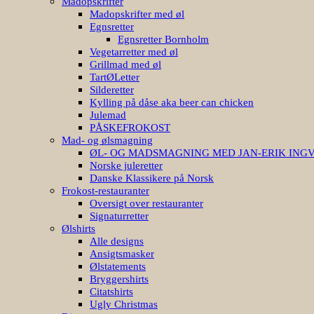
Madopskrifter
Madopskrifter med øl
Egnsretter
Egnsretter Bornholm
Vegetarretter med øl
Grillmad med øl
TartØLetter
Silderetter
Kylling på dåse aka beer can chicken
Julemad
PÅSKEFROKOST
Mad- og ølsmagning
ØL- OG MADSMAGNING MED JAN-ERIK ING
Norske juleretter
Danske Klassikere på Norsk
Frokost-restauranter
Oversigt over restauranter
Signaturretter
Ølshirts
Alle designs
Ansigtsmasker
Ølstatements
Bryggershirts
Citatshirts
Ugly Christmas