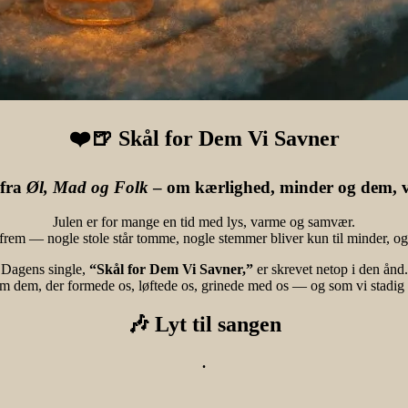
❤️🍺
Skål for Dem Vi Savner
 fra
Øl, Mad og Folk
– om kærlighed, minder og dem, v
Julen er for mange en tid med lys, varme og samvær.
re frem — nogle stole står tomme, nogle stemmer bliver kun til minder,
Dagens single,
“Skål for Dem Vi Savner,”
er skrevet netop i den ånd.
 om dem, der formede os, løftede os, grinede med os — og som vi stadig t
🎶
Lyt til sangen
.