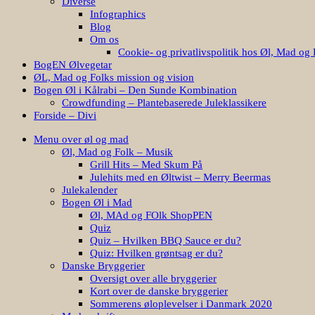
Diverse
Infographics
Blog
Om os
Cookie- og privatlivspolitik hos Øl, Mad og 
BogEN Ølvegetar
ØL, Mad og Folks mission og vision
Bogen Øl i Kålrabi – Den Sunde Kombination
Crowdfunding – Plantebaserede Juleklassikere
Forside – Divi
Menu over øl og mad
Øl, Mad og Folk – Musik
Grill Hits – Med Skum På
Julehits med en Øltwist – Merry Beermas
Julekalender
Bogen Øl i Mad
Øl, MAd og FOlk ShopPEN
Quiz
Quiz – Hvilken BBQ Sauce er du?
Quiz: Hvilken grøntsag er du?
Danske Bryggerier
Oversigt over alle bryggerier
Kort over de danske bryggerier
Sommerens øloplevelser i Danmark 2020