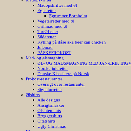
Madopskrifter med øl
Egnsretter
Egnsretter Bornholm
Vegetarretter med øl
Grillmad med øl
TartØLetter
Silderetter
Kylling på dåse aka beer can chicken
Julemad
PÅSKEFROKOST
Mad- og ølsmagning
ØL- OG MADSMAGNING MED JAN-ERIK ING
Norske juleretter
Danske Klassikere på Norsk
Frokost-restauranter
Oversigt over restauranter
Signaturretter
Ølshirts
Alle designs
Ansigtsmasker
Ølstatements
Bryggershirts
Citatshirts
Ugly Christmas