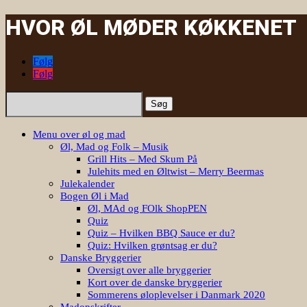
HVOR ØL MØDER KØKKENET
Følg
Følg
Søg
efter:
Menu over øl og mad
Øl, Mad og Folk – Musik
Grill Hits – Med Skum På
Julehits med en Øltwist – Merry Beermas
Julekalender
Bogen Øl i Mad
Øl, MAd og FOlk ShopPEN
Quiz
Quiz – Hvilken BBQ Sauce er du?
Quiz: Hvilken grøntsag er du?
Danske Bryggerier
Oversigt over alle bryggerier
Kort over de danske bryggerier
Sommerens øloplevelser i Danmark 2020
Madopskrifter