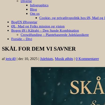
Diverse
Infographics
Blog
Om os
Cookie- og privatlivspolitik hos Øl, Mad og 
BogEN Ølvegetar
ØL, Mad og Folks mission og vision
Bogen Øl i Kålrabi – Den Sunde Kombination
Crowdfunding – Plantebaserede Juleklassikere
Forside – Divi
SKÅL FOR DEM VI SAVNER
af
jeric40
|
dec 10, 2025
|
Julehiuts
,
Musik ølhits
|
0 Kommentarer