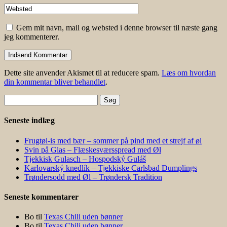
Gem mit navn, mail og websted i denne browser til næste gang
jeg kommenterer.
Dette site anvender Akismet til at reducere spam.
Læs om hvordan
din kommentar bliver behandlet
.
Søg
efter:
Seneste indlæg
Frugtøl-is med bær – sommer på pind med et strejf af øl
Svin på Glas – Flæskesværsspread med Øl
Tjekkisk Gulasch – Hospodský Guláš
Karlovarský knedlík – Tjekkiske Carlsbad Dumplings
Trøndersodd med Øl – Trøndersk Tradition
Seneste kommentarer
Bo
til
Texas Chili uden bønner
Bo
til
Texas Chili uden bønner