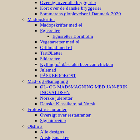
Oversigt over alle bryggerier
Kort over de danske bryggerier
Sommerens øloplevelser i Danmark 2020
Madopskrifter
Madopskrifter med øl
Egnsretter
Egnsretter Bornholm
Vegetarretter med øl
Grillmad med øl
TartØLetter
Silderetter
Kylling på dåse aka beer can chicken
Julemad
PÅSKEFROKOST
Mad- og ølsmagning
ØL- OG MADSMAGNING MED JAN-ERIK
INGVALDSEN
Norske juleretter
Danske Klassikere på Norsk
Frokost-restauranter
Oversigt over restauranter
Signaturretter
Ølshirts
Alle designs
Ansigtsmasker