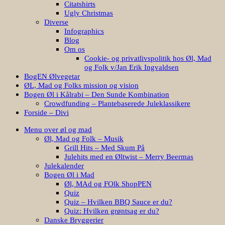
Citatshirts
Ugly Christmas
Diverse
Infographics
Blog
Om os
Cookie- og privatlivspolitik hos Øl, Mad
og Folk v/Jan Erik Ingvaldsen
BogEN Ølvegetar
ØL, Mad og Folks mission og vision
Bogen Øl i Kålrabi – Den Sunde Kombination
Crowdfunding – Plantebaserede Juleklassikere
Forside – Divi
Menu over øl og mad
Øl, Mad og Folk – Musik
Grill Hits – Med Skum På
Julehits med en Øltwist – Merry Beermas
Julekalender
Bogen Øl i Mad
Øl, MAd og FOlk ShopPEN
Quiz
Quiz – Hvilken BBQ Sauce er du?
Quiz: Hvilken grøntsag er du?
Danske Bryggerier