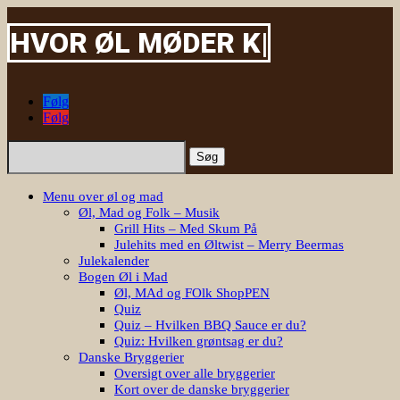
HVOR ØL MØDER
|
Følg
Følg
Søg
efter:
Menu over øl og mad
Øl, Mad og Folk – Musik
Grill Hits – Med Skum På
Julehits med en Øltwist – Merry Beermas
Julekalender
Bogen Øl i Mad
Øl, MAd og FOlk ShopPEN
Quiz
Quiz – Hvilken BBQ Sauce er du?
Quiz: Hvilken grøntsag er du?
Danske Bryggerier
Oversigt over alle bryggerier
Kort over de danske bryggerier