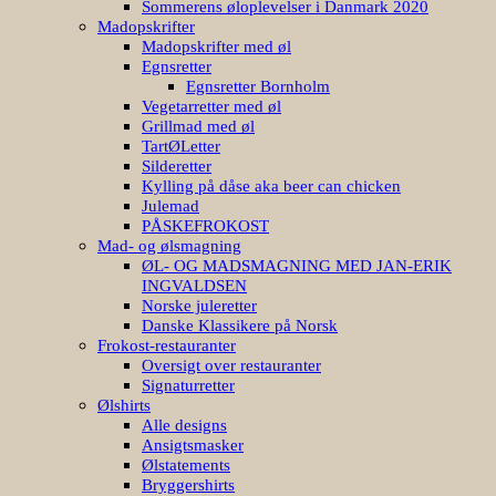
Sommerens øloplevelser i Danmark 2020
Madopskrifter
Madopskrifter med øl
Egnsretter
Egnsretter Bornholm
Vegetarretter med øl
Grillmad med øl
TartØLetter
Silderetter
Kylling på dåse aka beer can chicken
Julemad
PÅSKEFROKOST
Mad- og ølsmagning
ØL- OG MADSMAGNING MED JAN-ERIK
INGVALDSEN
Norske juleretter
Danske Klassikere på Norsk
Frokost-restauranter
Oversigt over restauranter
Signaturretter
Ølshirts
Alle designs
Ansigtsmasker
Ølstatements
Bryggershirts