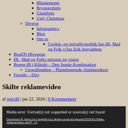
Ølstatements
Bryggershirts
Citatshirts
Ugly Christmas
Diverse
Infographics
Blog
Om os
Cookie- og privatlivspolitik hos Øl, Mad
og Folk v/Jan Erik Ingvaldsen
BogEN Ølvegetar
ØL, Mad og Folks mission og vision
Bogen Øl i Kålrabi – Den Sunde Kombination
Crowdfunding – Plantebaserede Juleklassikere
Forside – Divi
Skilte reklamevideo
af
jeric40
|
jan 22, 2026
|
0 Kommentarer
Videoafspiller
Media error: Format(s) not supported or source(s) not found
Download fil: https://xn--logfolk-p1a.dk/wp-content/uploads/2026/01/Skilte-
reklamevideo.mp4?_=1