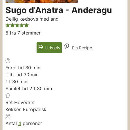
Sugo d'Anatra - Anderagu
Dejlig kødsovs med and
5
fra
7
stemmer
Udskriv
Pin Recipe
minutter
Forb. tid
30
min
minutter
Tilb. tid
30
min
time
minutter
1
t
30
min
timer
minutter
Samlet tid
2
t
30
min
Ret
Hovedret
Køkken
Europæisk
Antal
4
personer