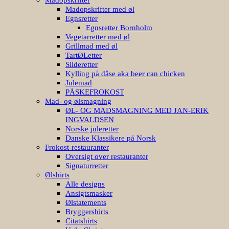
Madopskrifter med øl
Egnsretter
Egnsretter Bornholm
Vegetarretter med øl
Grillmad med øl
TartØLetter
Silderetter
Kylling på dåse aka beer can chicken
Julemad
PÅSKEFROKOST
Mad- og ølsmagning
ØL- OG MADSMAGNING MED JAN-ERIK
INGVALDSEN
Norske juleretter
Danske Klassikere på Norsk
Frokost-restauranter
Oversigt over restauranter
Signaturretter
Ølshirts
Alle designs
Ansigtsmasker
Ølstatements
Bryggershirts
Citatshirts