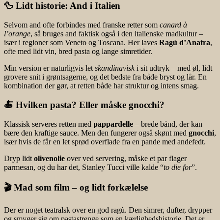
🦆 Lidt historie: And i Italien
Selvom and ofte forbindes med franske retter som
canard à
l’orange
, så bruges and faktisk også i den italienske madkultur –
især i regioner som Veneto og Toscana. Her laves
Ragù d’Anatra
,
ofte med lidt vin, bred pasta og lange simretider.
Min version er naturligvis let
skandinavisk
i sit udtryk – med øl, lidt
grovere snit i grøntsagerne, og det bedste fra både bryst og lår. En
kombination der gør, at retten både har struktur og intens smag.
🍝 Hvilken pasta? Eller måske gnocchi?
Klassisk serveres retten med
pappardelle
– brede bånd, der kan
bære den kraftige sauce. Men den fungerer også skønt med
gnocchi
,
især hvis de får en let sprød overflade fra en pande med andefedt.
Dryp lidt
olivenolie
over ved servering, måske et par flager
parmesan, og du har det, Stanley Tucci ville kalde “
to die for
”
.
🎬 Mad som film – og lidt forkælelse
Der er noget teatralsk over en god ragù. Den simrer, dufter, drypper
og smyger sig om pastastrenge som en kærlighedshistorie. Det er