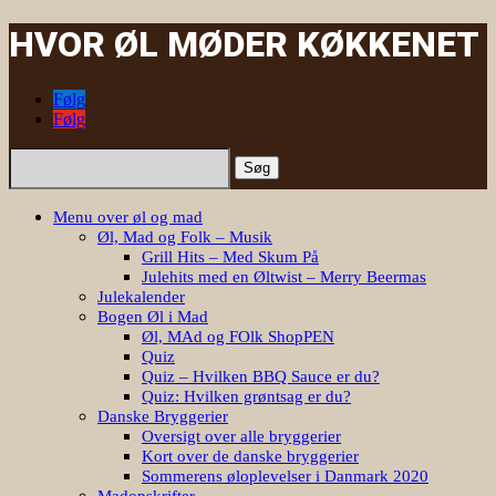
HVOR ØL MØDER KØKKENET
Følg
Følg
Søg
efter:
Menu over øl og mad
Øl, Mad og Folk – Musik
Grill Hits – Med Skum På
Julehits med en Øltwist – Merry Beermas
Julekalender
Bogen Øl i Mad
Øl, MAd og FOlk ShopPEN
Quiz
Quiz – Hvilken BBQ Sauce er du?
Quiz: Hvilken grøntsag er du?
Danske Bryggerier
Oversigt over alle bryggerier
Kort over de danske bryggerier
Sommerens øloplevelser i Danmark 2020
Madopskrifter