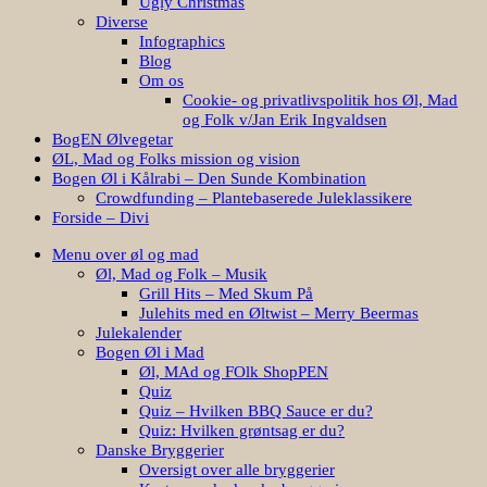
Ugly Christmas
Diverse
Infographics
Blog
Om os
Cookie- og privatlivspolitik hos Øl, Mad
og Folk v/Jan Erik Ingvaldsen
BogEN Ølvegetar
ØL, Mad og Folks mission og vision
Bogen Øl i Kålrabi – Den Sunde Kombination
Crowdfunding – Plantebaserede Juleklassikere
Forside – Divi
Menu over øl og mad
Øl, Mad og Folk – Musik
Grill Hits – Med Skum På
Julehits med en Øltwist – Merry Beermas
Julekalender
Bogen Øl i Mad
Øl, MAd og FOlk ShopPEN
Quiz
Quiz – Hvilken BBQ Sauce er du?
Quiz: Hvilken grøntsag er du?
Danske Bryggerier
Oversigt over alle bryggerier