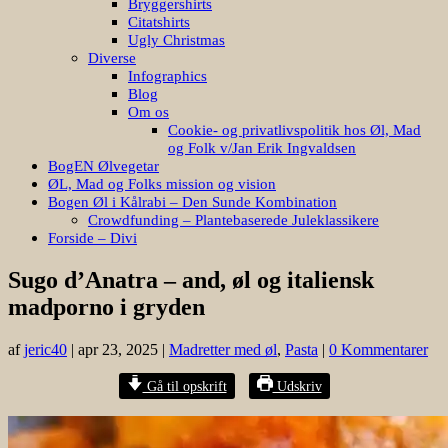
Bryggershirts
Citatshirts
Ugly Christmas
Diverse
Infographics
Blog
Om os
Cookie- og privatlivspolitik hos Øl, Mad
og Folk v/Jan Erik Ingvaldsen
BogEN Ølvegetar
ØL, Mad og Folks mission og vision
Bogen Øl i Kålrabi – Den Sunde Kombination
Crowdfunding – Plantebaserede Juleklassikere
Forside – Divi
Sugo d’Anatra – and, øl og italiensk
madporno i gryden
af
jeric40
|
apr 23, 2025
|
Madretter med øl
,
Pasta
|
0 Kommentarer
Gå til opskrift
Udskriv