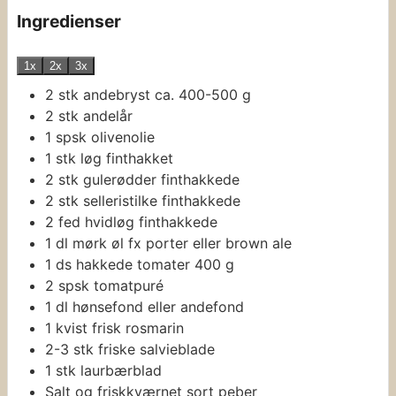
Ingredienser
1x
2x
3x
2
stk
andebryst
ca. 400-500 g
2
stk
andelår
1
spsk
olivenolie
1
stk
løg
finthakket
2
stk
gulerødder
finthakkede
2
stk
selleristilke
finthakkede
2
fed
hvidløg
finthakkede
1
dl
mørk øl
fx porter eller brown ale
1
ds
hakkede tomater
400 g
2
spsk
tomatpuré
1
dl
hønsefond eller andefond
1
kvist
frisk rosmarin
2-3
stk
friske salvieblade
1
stk
laurbærblad
Salt og friskkværnet sort peber