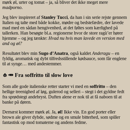
mørk øl, urter og tomat – ja, så bliver det ikke meget mere
madporno
.
Jeg blev inspireret af
Stanley Tucci
, da han i sin serie rejste gennem
Italien og talte med både kokke, mødre og bedstefædre, der lavede
mad med en sådan hengivenhed, at det føltes som kærlighed på
tallerken. Han besøgte bl.a. regionerne hvor de store ragù’er hører
hjemme – og jeg tænkte:
Hvad nu hvis man lavede en version med
and og øl?
Resultatet blev min
Sugo d’Anatra
, også kaldet
Anderagu
– en
fyldig, aromatisk og dybt tilfredsstillende kødsauce, som får englene
til at synge… med andestemmer.
🧄🥕 Fra soffritto til slow love
Som alle gode italienske retter starter vi med en
soffritto
– den
hellige treenighed af løg, gulerod og selleri – stegt i det gyldne fedt
fra sprødstegt andebryst. Duften alene er nok til at få naboen til at
banke på døren.
Dernæst kommer mørk øl. Ja,
øl!
Ikke vin. En god porter eller
brown ale giver dybde, sødme og en smule bitterhed, som spiller
fantastisk op mod tomaterne og andens fedme.