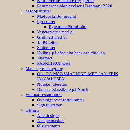
Kort over de danske bryggerier
Sommerens øloplevelser i Danmark 2020
Madopskrifter
Madopskrifter med øl
Egnsretter
Egnsretter Bornholm
Vegetarretter med øl
Grillmad med øl
TartØLetter
Silderetter
Kylling på dåse aka beer can chicken
Julemad
PÅSKEFROKOST
Mad- og ølsmagning
ØL- OG MADSMAGNING MED JAN-ERIK
INGVALDSEN
Norske juleretter
Danske Klassikere på Norsk
Frokost-restauranter
Oversigt over restauranter
Signaturretter
Ølshirts
Alle designs
Ansigtsmasker
Ølstatements