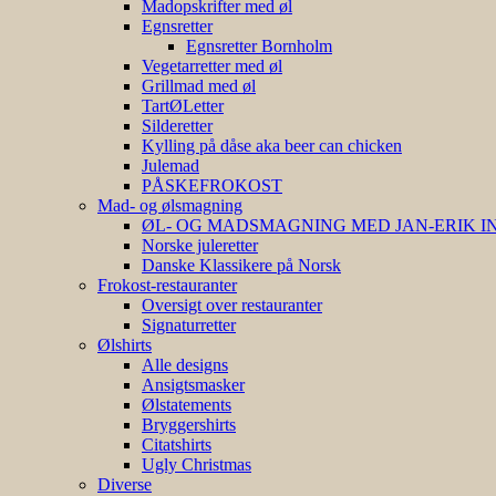
Madopskrifter med øl
Egnsretter
Egnsretter Bornholm
Vegetarretter med øl
Grillmad med øl
TartØLetter
Silderetter
Kylling på dåse aka beer can chicken
Julemad
PÅSKEFROKOST
Mad- og ølsmagning
ØL- OG MADSMAGNING MED JAN-ERIK 
Norske juleretter
Danske Klassikere på Norsk
Frokost-restauranter
Oversigt over restauranter
Signaturretter
Ølshirts
Alle designs
Ansigtsmasker
Ølstatements
Bryggershirts
Citatshirts
Ugly Christmas
Diverse