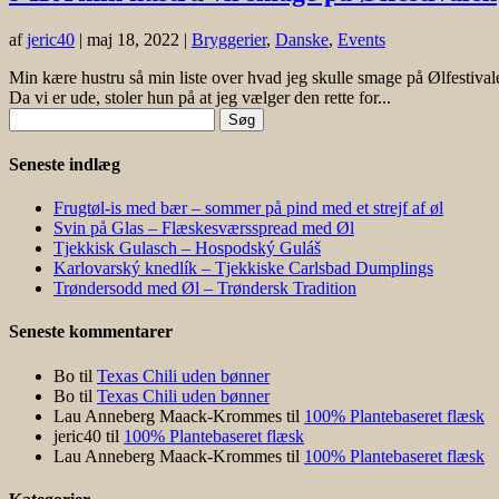
af
jeric40
|
maj 18, 2022
|
Bryggerier
,
Danske
,
Events
Min kære hustru så min liste over hvad jeg skulle smage på Ølfestiva
Da vi er ude, stoler hun på at jeg vælger den rette for...
Søg
efter:
Seneste indlæg
Frugtøl-is med bær – sommer på pind med et strejf af øl
Svin på Glas – Flæskesværsspread med Øl
Tjekkisk Gulasch – Hospodský Guláš
Karlovarský knedlík – Tjekkiske Carlsbad Dumplings
Trøndersodd med Øl – Trøndersk Tradition
Seneste kommentarer
Bo
til
Texas Chili uden bønner
Bo
til
Texas Chili uden bønner
Lau Anneberg Maack-Krommes
til
100% Plantebaseret flæsk
jeric40
til
100% Plantebaseret flæsk
Lau Anneberg Maack-Krommes
til
100% Plantebaseret flæsk