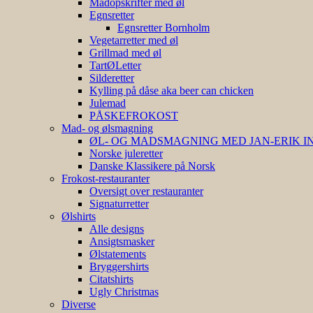
Madopskrifter med øl
Egnsretter
Egnsretter Bornholm
Vegetarretter med øl
Grillmad med øl
TartØLetter
Silderetter
Kylling på dåse aka beer can chicken
Julemad
PÅSKEFROKOST
Mad- og ølsmagning
ØL- OG MADSMAGNING MED JAN-ERIK 
Norske juleretter
Danske Klassikere på Norsk
Frokost-restauranter
Oversigt over restauranter
Signaturretter
Ølshirts
Alle designs
Ansigtsmasker
Ølstatements
Bryggershirts
Citatshirts
Ugly Christmas
Diverse