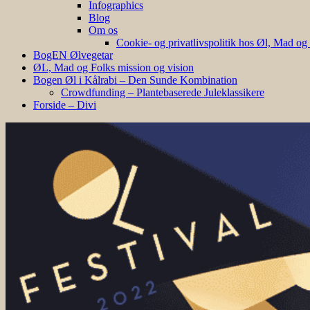
Infographics
Blog
Om os
Cookie- og privatlivspolitik hos Øl, Mad og
BogEN Ølvegetar
ØL, Mad og Folks mission og vision
Bogen Øl i Kålrabi – Den Sunde Kombination
Crowdfunding – Plantebaserede Juleklassikere
Forside – Divi