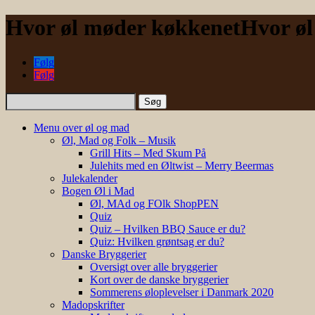
Hvor øl møder køkkenet
Hvor ø
Følg
Følg
Søg
efter:
Menu over øl og mad
Øl, Mad og Folk – Musik
Grill Hits – Med Skum På
Julehits med en Øltwist – Merry Beermas
Julekalender
Bogen Øl i Mad
Øl, MAd og FOlk ShopPEN
Quiz
Quiz – Hvilken BBQ Sauce er du?
Quiz: Hvilken grøntsag er du?
Danske Bryggerier
Oversigt over alle bryggerier
Kort over de danske bryggerier
Sommerens øloplevelser i Danmark 2020
Madopskrifter