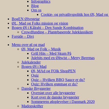
Infographics
Blog
Om os
Cookie- og privatlivspolitik hos Øl, Mad og
BogEN Ølvegetar
ØL, Mad og Folks mission og vision
Bogen Øl i Kålrabi – Den Sunde Kombination
Crowdfunding – Plantebaserede Juleklassikere
Forside – Divi
Menu over øl og mad
Øl, Mad og Folk – Musik
Grill Hits – Med Skum På
Julehits med en Øltwist – Merry Beermas
Julekalender
Bogen Øl i Mad
Øl, MAd og FOlk ShopPEN
Quiz
Quiz – Hvilken BBQ Sauce er du?
Quiz: Hvilken grøntsag er du?
Danske Bryggerier
Oversigt over alle bryggerier
Kort over de danske bryggerier
Sommerens øloplevelser i Danmark 2020
Madopskrifter