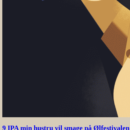
9 IPA min hustru vil smage på Ølfestivalen