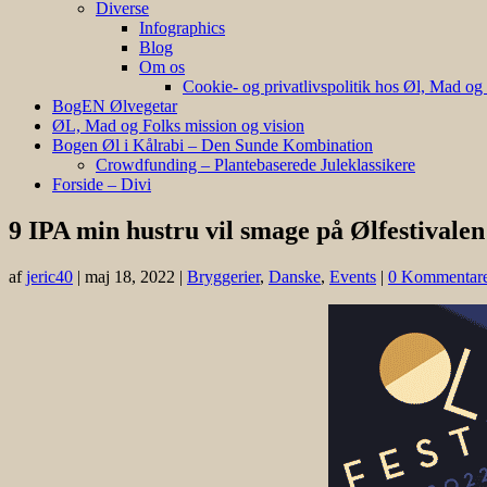
Diverse
Infographics
Blog
Om os
Cookie- og privatlivspolitik hos Øl, Mad og
BogEN Ølvegetar
ØL, Mad og Folks mission og vision
Bogen Øl i Kålrabi – Den Sunde Kombination
Crowdfunding – Plantebaserede Juleklassikere
Forside – Divi
9 IPA min hustru vil smage på Ølfestivalen
af
jeric40
|
maj 18, 2022
|
Bryggerier
,
Danske
,
Events
|
0 Kommentar