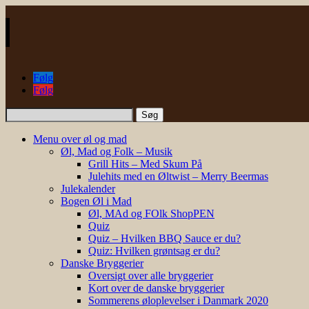
Følg
Følg
Søg
efter:
Menu over øl og mad
Øl, Mad og Folk – Musik
Grill Hits – Med Skum På
Julehits med en Øltwist – Merry Beermas
Julekalender
Bogen Øl i Mad
Øl, MAd og FOlk ShopPEN
Quiz
Quiz – Hvilken BBQ Sauce er du?
Quiz: Hvilken grøntsag er du?
Danske Bryggerier
Oversigt over alle bryggerier
Kort over de danske bryggerier
Sommerens øloplevelser i Danmark 2020