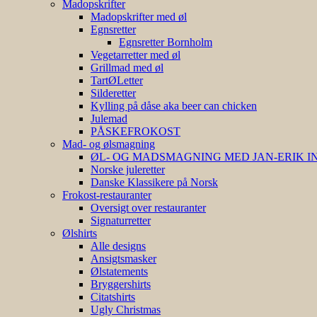
Madopskrifter
Madopskrifter med øl
Egnsretter
Egnsretter Bornholm
Vegetarretter med øl
Grillmad med øl
TartØLetter
Silderetter
Kylling på dåse aka beer can chicken
Julemad
PÅSKEFROKOST
Mad- og ølsmagning
ØL- OG MADSMAGNING MED JAN-ERIK 
Norske juleretter
Danske Klassikere på Norsk
Frokost-restauranter
Oversigt over restauranter
Signaturretter
Ølshirts
Alle designs
Ansigtsmasker
Ølstatements
Bryggershirts
Citatshirts
Ugly Christmas