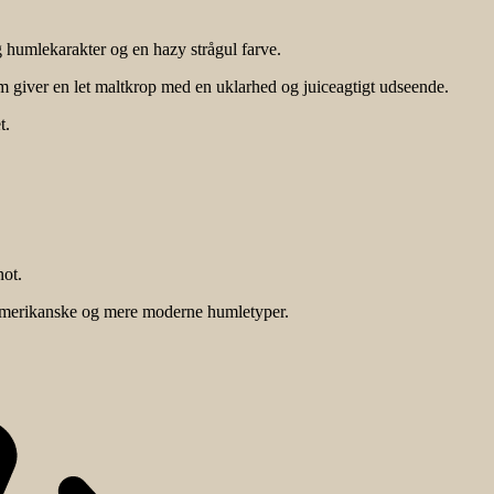
umlekarakter og en hazy strågul farve.
m giver en let maltkrop med en uklarhed og juiceagtigt udseende.
t.
ot.
 amerikanske og mere moderne humletyper.