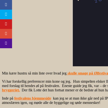
Min kære hustru så min liste over hvad jeg
skulle smage på Ølfestiv
Vi har forskellig preferencer min kone og jeg. Hun simpelten elsker I
med forslag til hendes øl på festivalen. Eneste guide jeg fik, var – de
bryggeriet.
Der fik Lotte det hun fortsat mener er de bedste øl hun ha
Inde på
festivalens hjemmeside
kan jeg se at man ikke går ned på IPA
atmosfæren igen, og møde alle de hyggelige og søde mennesker!