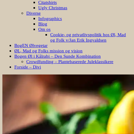
Citatshirts
Ugly Christmas
Diverse
Infographics
Blog
Om os
Cookie- og privatlivspolitik hos Øl, Mad
og Folk v/Jan Erik Ingvaldsen
BogEN Ølvegetar
ØL, Mad og Folks mission og vision
Bogen Øl i Kålrabi – Den Sunde Kombination
Crowdfunding – Plantebaserede Juleklassikere
Forside – Divi