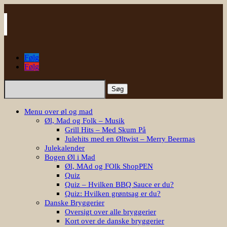
Følg
Følg
Søg
efter:
Menu over øl og mad
Øl, Mad og Folk – Musik
Grill Hits – Med Skum På
Julehits med en Øltwist – Merry Beermas
Julekalender
Bogen Øl i Mad
Øl, MAd og FOlk ShopPEN
Quiz
Quiz – Hvilken BBQ Sauce er du?
Quiz: Hvilken grøntsag er du?
Danske Bryggerier
Oversigt over alle bryggerier
Kort over de danske bryggerier