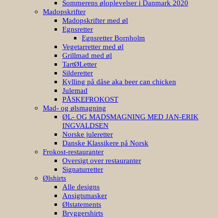
Sommerens øloplevelser i Danmark 2020
Madopskrifter
Madopskrifter med øl
Egnsretter
Egnsretter Bornholm
Vegetarretter med øl
Grillmad med øl
TartØLetter
Silderetter
Kylling på dåse aka beer can chicken
Julemad
PÅSKEFROKOST
Mad- og ølsmagning
ØL- OG MADSMAGNING MED JAN-ERIK
INGVALDSEN
Norske juleretter
Danske Klassikere på Norsk
Frokost-restauranter
Oversigt over restauranter
Signaturretter
Ølshirts
Alle designs
Ansigtsmasker
Ølstatements
Bryggershirts