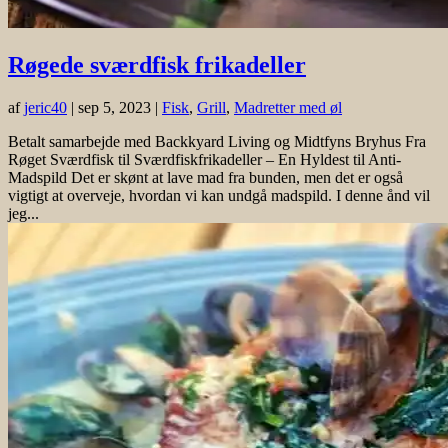
Røgede sværdfisk frikadeller
af
jeric40
|
sep 5, 2023
|
Fisk
,
Grill
,
Madretter med øl
Betalt samarbejde med Backkyard Living og Midtfyns Bryhus Fra
Røget Sværdfisk til Sværdfiskfrikadeller – En Hyldest til Anti-
Madspild Det er skønt at lave mad fra bunden, men det er også
vigtigt at overveje, hvordan vi kan undgå madspild. I denne ånd vil
jeg...