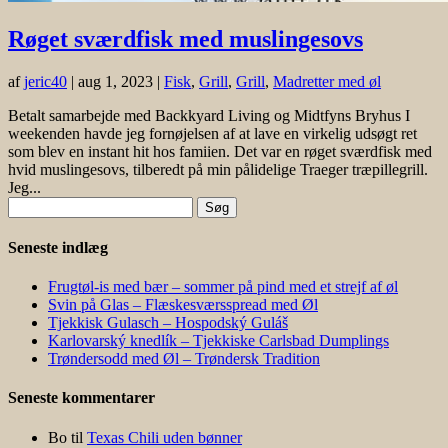
Røget sværdfisk med muslingesovs
af
jeric40
|
aug 1, 2023
|
Fisk
,
Grill
,
Grill
,
Madretter med øl
Betalt samarbejde med Backkyard Living og Midtfyns Bryhus I
weekenden havde jeg fornøjelsen af at lave en virkelig udsøgt ret
som blev en instant hit hos famiien. Det var en røget sværdfisk med
hvid muslingesovs, tilberedt på min pålidelige Traeger træpillegrill.
Jeg...
Søg
efter:
Seneste indlæg
Frugtøl-is med bær – sommer på pind med et strejf af øl
Svin på Glas – Flæskesværsspread med Øl
Tjekkisk Gulasch – Hospodský Guláš
Karlovarský knedlík – Tjekkiske Carlsbad Dumplings
Trøndersodd med Øl – Trøndersk Tradition
Seneste kommentarer
Bo
til
Texas Chili uden bønner