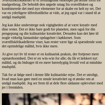
Sværdfiskfrikadeller er et fremragende eksempel på denne form for
madgenbrug. De beholdt den røgede smag fra sværdfisken og
kombinerede det med nye elementer for at skabe en helt ny ret. Det
var en yderligere tilfredsstillelse at vide, at jeg også var i stand til at
undgå madspild.
Jeg kan ikke understrege nok vigtigheden af at være kreativ med
dine rester. Det er ikke bare godt for planeten, men også for din
pengepung og din kulinariske kreativitet. Desuden kan det føre til
nogle virkelig fantastiske opdagelser i køkkenet. Som
sværdfiskfrikadellerne viser, kan rester være lige så spændende som
det oprindelige måltid, hvis ikke mere.
At give nyt liv til rester er en kulinarisk praksis, der fortjener mere
opmærksomhed. Det er en win-win for alle; du får et lækkert nyt
måltid, og du bidrager til en mere bæredygtig livsstil ved at mindske
madspild.
Tak for at følge med i denne lille kulinariske rejse. Det er utroligt,
hvad man kan gøre med en smule kreativitet og et ønske om at
undgå madspild. Jeg ser frem til at dele flere sådanne oplevelser med
jer i fremtiden.