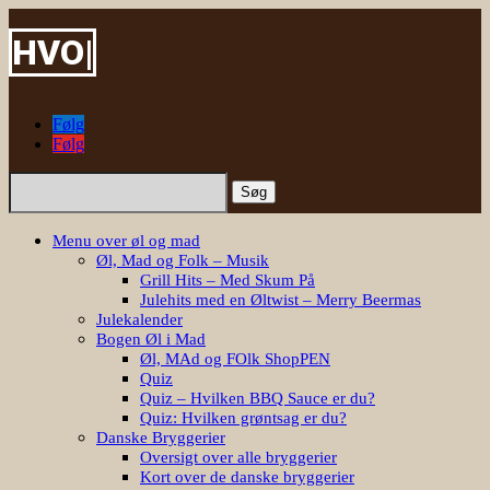
HVOR
|
Følg
Følg
Søg
efter:
Menu over øl og mad
Øl, Mad og Folk – Musik
Grill Hits – Med Skum På
Julehits med en Øltwist – Merry Beermas
Julekalender
Bogen Øl i Mad
Øl, MAd og FOlk ShopPEN
Quiz
Quiz – Hvilken BBQ Sauce er du?
Quiz: Hvilken grøntsag er du?
Danske Bryggerier
Oversigt over alle bryggerier
Kort over de danske bryggerier