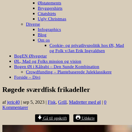
Ølstatements
Bryggershirts
Citatshirts
Ugly Christmas
Diverse
Infographics
Blog
Om os
Cookie- og privatlivspolitik hos Øl, Mad
og Folk v/Jan Erik Ingvaldsen
BogEN Ølvegetar
ØL, Mad og Folks mission og vision
Bogen Øl i Kålrabi – Den Sunde Kombination
Crowdfunding – Plantebaserede Juleklassikere
Forside – Divi
Røgede sværdfisk frikadeller
af
jeric40
|
sep 5, 2023
|
Fisk
,
Grill
,
Madretter med øl
|
0
Kommentarer
Gå til opskrift
Udskriv