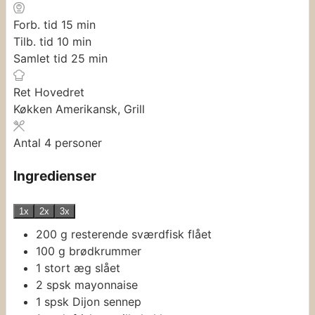
minutter
Forb. tid
15
min
minutter
Tilb. tid
10
min
minutter
Samlet tid
25
min
Ret
Hovedret
Køkken
Amerikansk, Grill
Antal
4
personer
Ingredienser
1x
2x
3x
200
g
resterende sværdfisk
flået
100
g
brødkrummer
1
stort æg
slået
2
spsk
mayonnaise
1
spsk
Dijon sennep