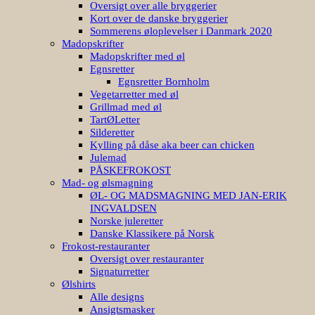
Oversigt over alle bryggerier
Kort over de danske bryggerier
Sommerens øloplevelser i Danmark 2020
Madopskrifter
Madopskrifter med øl
Egnsretter
Egnsretter Bornholm
Vegetarretter med øl
Grillmad med øl
TartØLetter
Silderetter
Kylling på dåse aka beer can chicken
Julemad
PÅSKEFROKOST
Mad- og ølsmagning
ØL- OG MADSMAGNING MED JAN-ERIK
INGVALDSEN
Norske juleretter
Danske Klassikere på Norsk
Frokost-restauranter
Oversigt over restauranter
Signaturretter
Ølshirts
Alle designs
Ansigtsmasker