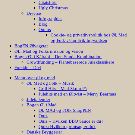
Citatshirts
Ugly Christmas
Diverse
Infographics
Blog
Om os
Cookie- og privatlivspolitik hos Øl, Mad
og Folk v/Jan Erik Ingvaldsen
BogEN Ølvegetar
ØL, Mad og Folks mission og vision
Bogen Øl i Kålrabi – Den Sunde Kombination
Crowdfunding – Plantebaserede Juleklassikere
Forside – Divi
Menu over øl og mad
Øl, Mad og Folk – Musik
Grill Hits – Med Skum På
Julehits med en Øltwist – Merry Beermas
Julekalender
Bogen Øl i Mad
Øl, MAd og FOlk ShopPEN
Quiz
Quiz – Hvilken BBQ Sauce er du?
Quiz: Hvilken grøntsag er du?
Danske Bryggerier