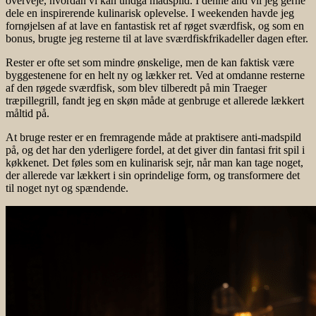
overveje, hvordan vi kan undgå madspild. I denne ånd vil jeg gerne
dele en inspirerende kulinarisk oplevelse. I weekenden havde jeg
fornøjelsen af at lave en fantastisk ret af røget sværdfisk, og som en
bonus, brugte jeg resterne til at lave sværdfiskfrikadeller dagen efter.
Rester er ofte set som mindre ønskelige, men de kan faktisk være
byggestenene for en helt ny og lækker ret. Ved at omdanne resterne
af den røgede sværdfisk, som blev tilberedt på min Traeger
træpillegrill, fandt jeg en skøn måde at genbruge et allerede lækkert
måltid på.
At bruge rester er en fremragende måde at praktisere anti-madspild
på, og det har den yderligere fordel, at det giver din fantasi frit spil i
køkkenet. Det føles som en kulinarisk sejr, når man kan tage noget,
der allerede var lækkert i sin oprindelige form, og transformere det
til noget nyt og spændende.