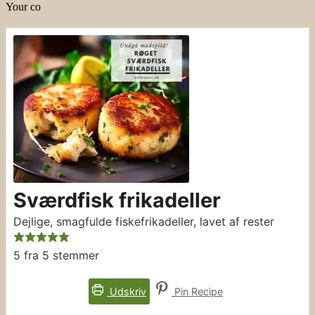
Your co
Sværdfisk frikadeller
Dejlige, smagfulde fiskefrikadeller, lavet af rester
5
fra
5
stemmer
Udskriv
Pin Recipe