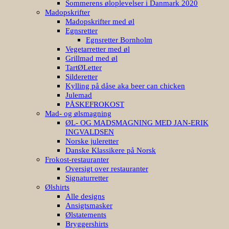
Sommerens øloplevelser i Danmark 2020
Madopskrifter
Madopskrifter med øl
Egnsretter
Egnsretter Bornholm
Vegetarretter med øl
Grillmad med øl
TartØLetter
Silderetter
Kylling på dåse aka beer can chicken
Julemad
PÅSKEFROKOST
Mad- og ølsmagning
ØL- OG MADSMAGNING MED JAN-ERIK
INGVALDSEN
Norske juleretter
Danske Klassikere på Norsk
Frokost-restauranter
Oversigt over restauranter
Signaturretter
Ølshirts
Alle designs
Ansigtsmasker
Ølstatements
Bryggershirts