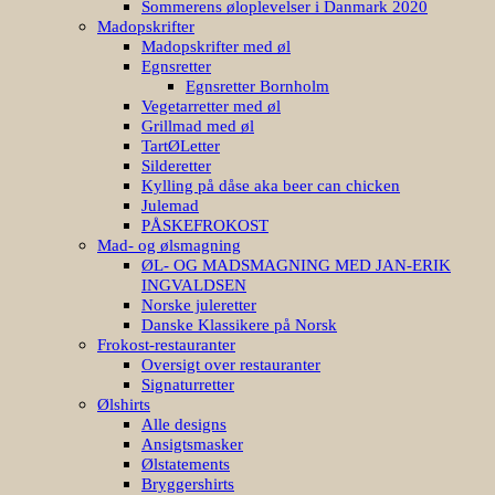
Sommerens øloplevelser i Danmark 2020
Madopskrifter
Madopskrifter med øl
Egnsretter
Egnsretter Bornholm
Vegetarretter med øl
Grillmad med øl
TartØLetter
Silderetter
Kylling på dåse aka beer can chicken
Julemad
PÅSKEFROKOST
Mad- og ølsmagning
ØL- OG MADSMAGNING MED JAN-ERIK
INGVALDSEN
Norske juleretter
Danske Klassikere på Norsk
Frokost-restauranter
Oversigt over restauranter
Signaturretter
Ølshirts
Alle designs
Ansigtsmasker
Ølstatements
Bryggershirts