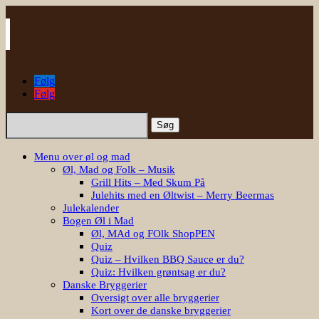
Følg
Følg
Søg
efter:
Menu over øl og mad
Øl, Mad og Folk – Musik
Grill Hits – Med Skum På
Julehits med en Øltwist – Merry Beermas
Julekalender
Bogen Øl i Mad
Øl, MAd og FOlk ShopPEN
Quiz
Quiz – Hvilken BBQ Sauce er du?
Quiz: Hvilken grøntsag er du?
Danske Bryggerier
Oversigt over alle bryggerier
Kort over de danske bryggerier