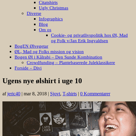
Citatshirts
Ugly Christmas
Diverse
Infographics
Blog
Om os
Cookie- og privatlivspolitik hos Øl, Mad
og Folk v/Jan Erik Ingvaldsen
BogEN Ølvegetar
ØL, Mad og Folks mission og vision
Bogen Øl i Kålrabi – Den Sunde Kombination
Crowdfunding – Plantebaserede Juleklassikere
Forside – Divi
Ugens nye ølshirt i uge 10
af
jeric40
|
mar 8, 2018
|
Sjovt
,
T-shirts
|
0 Kommentarer