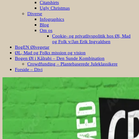
Citatshirts
Ugly Christmas
Diverse
Infographics
Blog
Om os
Cookie- og privatlivspolitik hos Øl, Mad
og Folk v/Jan Erik Ingvaldsen
BogEN Ølvegetar
ØL, Mad og Folks mission og vision
Bogen Øl i Kålrabi – Den Sunde Kombination
Crowdfunding – Plantebaserede Juleklassikere
Forside – Divi