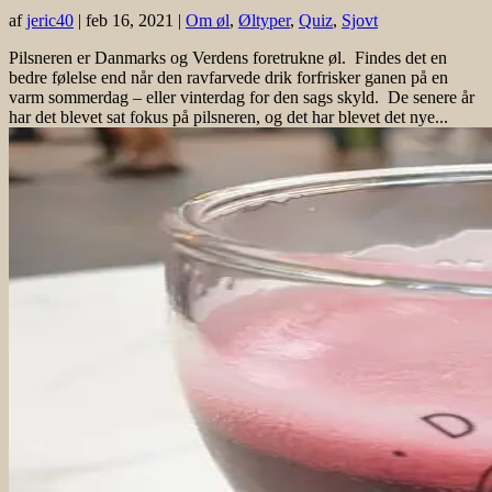
af
jeric40
|
feb 16, 2021
|
Om øl
,
Øltyper
,
Quiz
,
Sjovt
Pilsneren er Danmarks og Verdens foretrukne øl. Findes det en
bedre følelse end når den ravfarvede drik forfrisker ganen på en
varm sommerdag – eller vinterdag for den sags skyld. De senere år
har det blevet sat fokus på pilsneren, og det har blevet det nye...