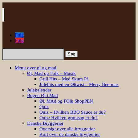
Følg
Følg
Søg
efter:
Menu over øl og mad
Øl, Mad og Folk – Musik
Grill Hits – Med Skum På
Julehits med en Øltwist – Merry Beermas
Julekalender
Bogen Øl i Mad
Øl, MAd og FOlk ShopPEN
Quiz
Quiz – Hvilken BBQ Sauce er du?
Quiz: Hvilken grøntsag er du?
Danske Bryggerier
Oversigt over alle bryggerier
Kort over de danske bryggerier