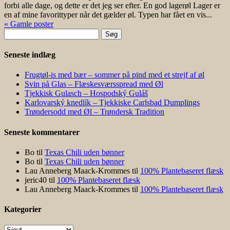
forbi alle dage, og dette er det jeg ser efter. En god lagerøl Lager er
en af mine favorittyper når det gælder øl. Typen har fået en vis...
« Gamle poster
Søg
efter:
Seneste indlæg
Frugtøl-is med bær – sommer på pind med et strejf af øl
Svin på Glas – Flæskesværsspread med Øl
Tjekkisk Gulasch – Hospodský Guláš
Karlovarský knedlík – Tjekkiske Carlsbad Dumplings
Trøndersodd med Øl – Trøndersk Tradition
Seneste kommentarer
Bo
til
Texas Chili uden bønner
Bo
til
Texas Chili uden bønner
Lau Anneberg Maack-Krommes
til
100% Plantebaseret flæsk
jeric40
til
100% Plantebaseret flæsk
Lau Anneberg Maack-Krommes
til
100% Plantebaseret flæsk
Kategorier
Kategorier