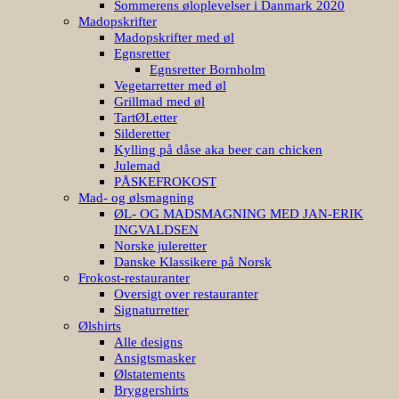
Sommerens øloplevelser i Danmark 2020
Madopskrifter
Madopskrifter med øl
Egnsretter
Egnsretter Bornholm
Vegetarretter med øl
Grillmad med øl
TartØLetter
Silderetter
Kylling på dåse aka beer can chicken
Julemad
PÅSKEFROKOST
Mad- og ølsmagning
ØL- OG MADSMAGNING MED JAN-ERIK
INGVALDSEN
Norske juleretter
Danske Klassikere på Norsk
Frokost-restauranter
Oversigt over restauranter
Signaturretter
Ølshirts
Alle designs
Ansigtsmasker
Ølstatements
Bryggershirts