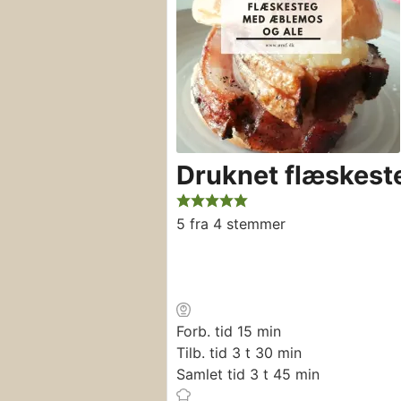
Druknet flæskes
5
fra
4
stemmer
minutter
Forb. tid
15
min
timer
minutter
Tilb. tid
3
t
30
min
timer
minutter
Samlet tid
3
t
45
min