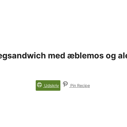
tegsandwich med æblemos og al
Udskriv
Pin Recipe