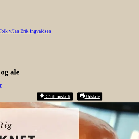
Folk v/Jan Erik Ingvaldsen
og ale
r
Gå til opskrift
Udskriv