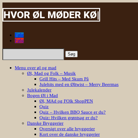
|
Følg
Følg
Søg
efter:
Menu over øl og mad
Øl, Mad og Folk – Musik
Grill Hits – Med Skum På
Julehits med en Øltwist – Merry Beermas
Julekalender
Bogen Øl i Mad
Øl, MAd og FOlk ShopPEN
Quiz
Quiz – Hvilken BBQ Sauce er du?
Quiz: Hvilken grøntsag er du?
Danske Bryggerier
Oversigt over alle bryggerier
Kort over de danske bryggerier