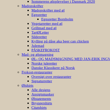
Sommerens øloplevelser i Danmark 2020
Madopskrifter
Madopskrifter med øl
Egnsretter
Egnsretter Bornholm
Vegetarretter med øl
Grillmad med øl
TartØLetter
Silderetter
Kylling på dåse aka beer can chicken
Julemad
PÅSKEFROKOST
Mad- og ølsmagning
ØL- OG MADSMAGNING MED JAN-ERIK ING
Norske juleretter
Danske Klassikere på Norsk
Frokost-restauranter
Oversigt over restauranter
Signaturretter
Ølshirts
Alle designs
Ansigtsmasker
Ølstatements
Bryggershirts
Citatshirts