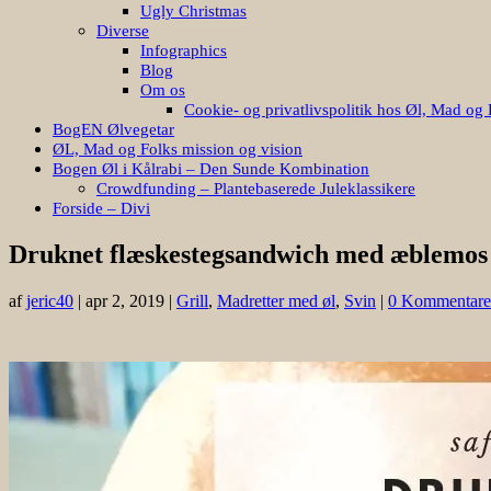
Ugly Christmas
Diverse
Infographics
Blog
Om os
Cookie- og privatlivspolitik hos Øl, Mad og 
BogEN Ølvegetar
ØL, Mad og Folks mission og vision
Bogen Øl i Kålrabi – Den Sunde Kombination
Crowdfunding – Plantebaserede Juleklassikere
Forside – Divi
Druknet flæskestegsandwich med æblemos 
af
jeric40
|
apr 2, 2019
|
Grill
,
Madretter med øl
,
Svin
|
0 Kommentare