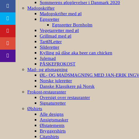
Sommerens øloplevelser i Danmark 2020
Madopskrifter
Madopskrifter med øl
Egnsretter
Egnsretter Bornholm
Vegetarretter med øl
Grillmad med øl
TartØLetter
Silderetter
Kylling på dåse aka beer can chicken
Julemad
PÅSKEFROKOST
Mad- og ølsmagning
ØL- OG MADSMAGNING MED JAN-ERIK ING
Norske juleretter
Danske Klassikere på Norsk
Frokost-restauranter
Oversigt over restauranter
Signaturretter
Ølshirts
Alle designs
Ansigtsmasker
Ølstatements
Bryggershirts
Citatshirts