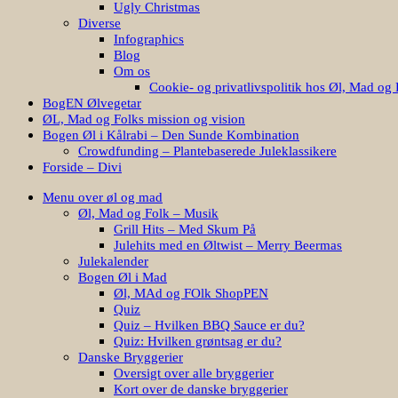
Ugly Christmas
Diverse
Infographics
Blog
Om os
Cookie- og privatlivspolitik hos Øl, Mad og 
BogEN Ølvegetar
ØL, Mad og Folks mission og vision
Bogen Øl i Kålrabi – Den Sunde Kombination
Crowdfunding – Plantebaserede Juleklassikere
Forside – Divi
Menu over øl og mad
Øl, Mad og Folk – Musik
Grill Hits – Med Skum På
Julehits med en Øltwist – Merry Beermas
Julekalender
Bogen Øl i Mad
Øl, MAd og FOlk ShopPEN
Quiz
Quiz – Hvilken BBQ Sauce er du?
Quiz: Hvilken grøntsag er du?
Danske Bryggerier
Oversigt over alle bryggerier
Kort over de danske bryggerier