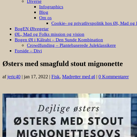
Diverse
Infographics
Blog
Om os
Cookie- og privatlivspolitik hos Øl, Mad og 
BogEN Ølvegetar
ØL, Mad og Folks mission og vision
Bogen Øl i Kålrabi – Den Sunde Kombination
Crowdfunding – Plantebaserede Juleklassikere
Forside – Divi
Østers med smagfuld stout mignonette
af
jeric40
|
jan 17, 2022
|
Fisk
,
Madretter med øl
|
0 Kommentarer