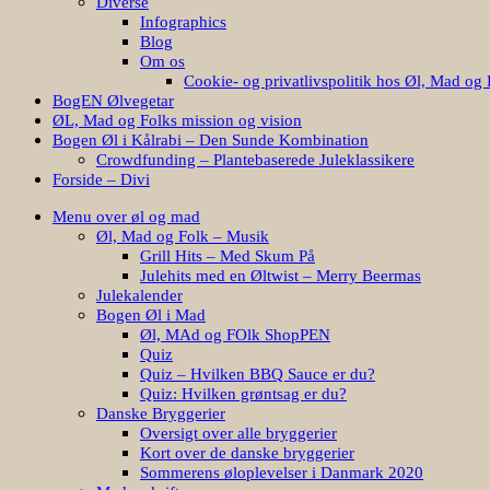
Diverse
Infographics
Blog
Om os
Cookie- og privatlivspolitik hos Øl, Mad og 
BogEN Ølvegetar
ØL, Mad og Folks mission og vision
Bogen Øl i Kålrabi – Den Sunde Kombination
Crowdfunding – Plantebaserede Juleklassikere
Forside – Divi
Menu over øl og mad
Øl, Mad og Folk – Musik
Grill Hits – Med Skum På
Julehits med en Øltwist – Merry Beermas
Julekalender
Bogen Øl i Mad
Øl, MAd og FOlk ShopPEN
Quiz
Quiz – Hvilken BBQ Sauce er du?
Quiz: Hvilken grøntsag er du?
Danske Bryggerier
Oversigt over alle bryggerier
Kort over de danske bryggerier
Sommerens øloplevelser i Danmark 2020