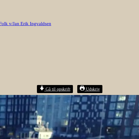
Folk v/Jan Erik Ingvaldsen
Gå til opskrift
Udskriv