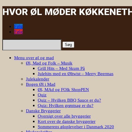
HVOR ØL MØDER KØKKENET
|
Følg
Følg
Søg
efter:
Menu over øl og mad
Øl, Mad og Folk – Musik
Grill Hits – Med Skum På
Julehits med en Øltwist – Merry Beermas
Julekalender
Bogen Øl i Mad
Øl, MAd og FOlk ShopPEN
Quiz
Quiz – Hvilken BBQ Sauce er du?
Quiz: Hvilken grøntsag er du?
Danske Bryggerier
Oversigt over alle bryggerier
Kort over de danske bryggerier
Sommerens øloplevelser i Danmark 2020
Madopskrifter