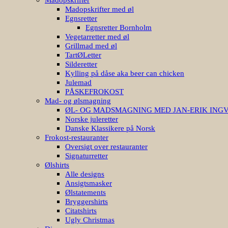
Madopskrifter med øl
Egnsretter
Egnsretter Bornholm
Vegetarretter med øl
Grillmad med øl
TartØLetter
Silderetter
Kylling på dåse aka beer can chicken
Julemad
PÅSKEFROKOST
Mad- og ølsmagning
ØL- OG MADSMAGNING MED JAN-ERIK ING
Norske juleretter
Danske Klassikere på Norsk
Frokost-restauranter
Oversigt over restauranter
Signaturretter
Ølshirts
Alle designs
Ansigtsmasker
Ølstatements
Bryggershirts
Citatshirts
Ugly Christmas