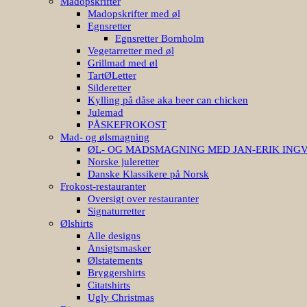
Madopskrifter
Madopskrifter med øl
Egnsretter
Egnsretter Bornholm
Vegetarretter med øl
Grillmad med øl
TartØLetter
Silderetter
Kylling på dåse aka beer can chicken
Julemad
PÅSKEFROKOST
Mad- og ølsmagning
ØL- OG MADSMAGNING MED JAN-ERIK ING
Norske juleretter
Danske Klassikere på Norsk
Frokost-restauranter
Oversigt over restauranter
Signaturretter
Ølshirts
Alle designs
Ansigtsmasker
Ølstatements
Bryggershirts
Citatshirts
Ugly Christmas