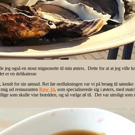
e jeg også en stout mignonette til min østers. Dette for at at jeg ville k
det er en delikatesse
, kendt for sin sømad. Ret før nedlukningen var vi på besøg til sønnik
 mig ud restauranten
Row 34
, som specialiserede sig i østers, med matc
llige som skulle vise brædden, og så vælge øl til. Det var utroligt som