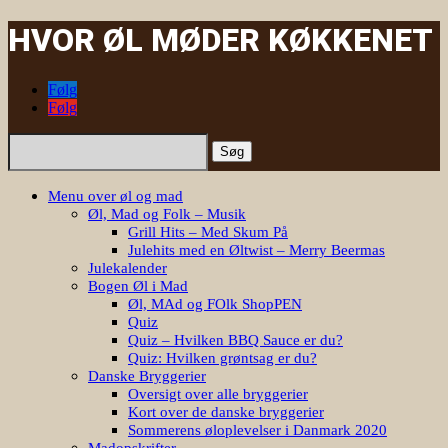
HVOR ØL MØDER KØKKENET
Følg
Følg
Søg
efter:
Menu over øl og mad
Øl, Mad og Folk – Musik
Grill Hits – Med Skum På
Julehits med en Øltwist – Merry Beermas
Julekalender
Bogen Øl i Mad
Øl, MAd og FOlk ShopPEN
Quiz
Quiz – Hvilken BBQ Sauce er du?
Quiz: Hvilken grøntsag er du?
Danske Bryggerier
Oversigt over alle bryggerier
Kort over de danske bryggerier
Sommerens øloplevelser i Danmark 2020
Madopskrifter