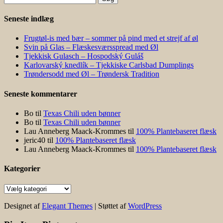
efter:
Seneste indlæg
Frugtøl-is med bær – sommer på pind med et strejf af øl
Svin på Glas – Flæskesværsspread med Øl
Tjekkisk Gulasch – Hospodský Guláš
Karlovarský knedlík – Tjekkiske Carlsbad Dumplings
Trøndersodd med Øl – Trøndersk Tradition
Seneste kommentarer
Bo
til
Texas Chili uden bønner
Bo
til
Texas Chili uden bønner
Lau Anneberg Maack-Krommes
til
100% Plantebaseret flæsk
jeric40
til
100% Plantebaseret flæsk
Lau Anneberg Maack-Krommes
til
100% Plantebaseret flæsk
Kategorier
Kategorier
Designet af
Elegant Themes
| Støttet af
WordPress