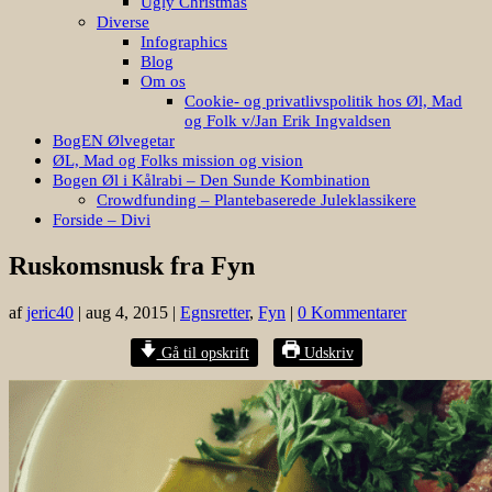
Ugly Christmas
Diverse
Infographics
Blog
Om os
Cookie- og privatlivspolitik hos Øl, Mad
og Folk v/Jan Erik Ingvaldsen
BogEN Ølvegetar
ØL, Mad og Folks mission og vision
Bogen Øl i Kålrabi – Den Sunde Kombination
Crowdfunding – Plantebaserede Juleklassikere
Forside – Divi
Ruskomsnusk fra Fyn
af
jeric40
|
aug 4, 2015
|
Egnsretter
,
Fyn
|
0 Kommentarer
Gå til opskrift
Udskriv