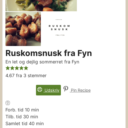
Ruskomsnusk fra Fyn
En let og dejlig sommerret fra Fyn
4.67
fra
3
stemmer
Udskriv
Pin Recipe
minutter
Forb. tid
10
min
minutter
Tilb. tid
30
min
minutter
Samlet tid
40
min