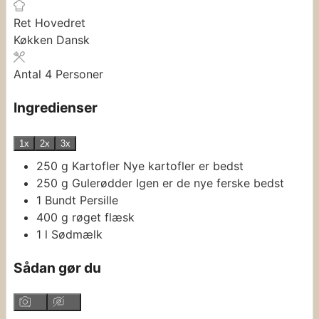
Ret
Hovedret
Køkken
Dansk
Antal
4
Personer
Ingredienser
1x
2x
3x
250
g
Kartofler
Nye kartofler er bedst
250
g
Gulerødder
Igen er de nye ferske bedst
1
Bundt
Persille
400
g
røget flæsk
1
l
Sødmælk
Sådan gør du