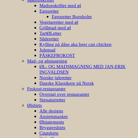
Madopskrifter med øl
Egnsretter
Egnsretter Bornholm
Vegetarretter med øl
Grillmad med øl
TartØLetter
Silderetter
Kylling på dåse aka beer can chicken
Julemad
PÅSKEFROKOST
Mad- og ølsmagning
ØL- OG MADSMAGNING MED JAN-ERIK
INGVALDSEN
Norske juleretter
Danske Klassikere på Norsk
Frokost-restauranter
Oversigt over restauranter
Signaturretter
Ølshirts
Alle designs
Ansigtsmasker
Ølstatements
Bryggershirts
Citatshirts