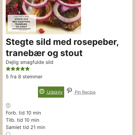
Stegte sild med rosepeber,
tranebær og stout
Dejlig smagfulde sild
5
fra
8
stemmer
Udskriv
Pin Recipe
minutter
Forb. tid
10
min
minutter
Tilb. tid
10
min
minutter
Samlet tid
21
min