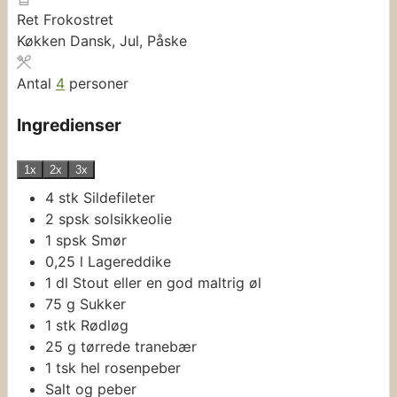
Ret
Frokostret
Køkken
Dansk, Jul, Påske
Antal
4
personer
Ingredienser
1x
2x
3x
4
stk
Sildefileter
2
spsk
solsikkeolie
1
spsk
Smør
0,25
l
Lagereddike
1
dl
Stout
eller en god maltrig øl
75
g
Sukker
1
stk
Rødløg
25
g
tørrede tranebær
1
tsk
hel rosenpeber
Salt og peber