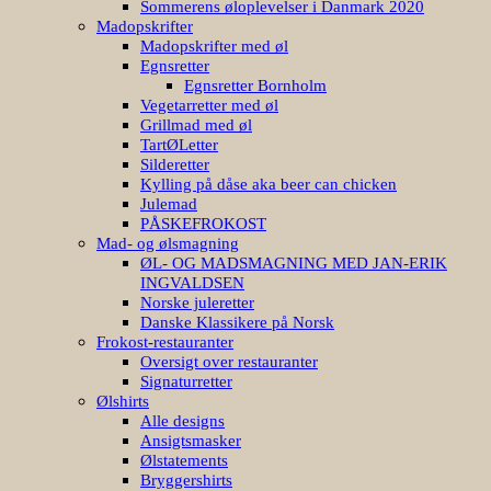
Sommerens øloplevelser i Danmark 2020
Madopskrifter
Madopskrifter med øl
Egnsretter
Egnsretter Bornholm
Vegetarretter med øl
Grillmad med øl
TartØLetter
Silderetter
Kylling på dåse aka beer can chicken
Julemad
PÅSKEFROKOST
Mad- og ølsmagning
ØL- OG MADSMAGNING MED JAN-ERIK
INGVALDSEN
Norske juleretter
Danske Klassikere på Norsk
Frokost-restauranter
Oversigt over restauranter
Signaturretter
Ølshirts
Alle designs
Ansigtsmasker
Ølstatements
Bryggershirts