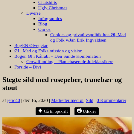
Citatshirts
Ugly Christmas
Diverse
Infographics
Blog
Om os
Cookie- og privatlivspolitik hos Øl, Mad
og Folk v/Jan Erik Ingvaldsen
BogEN Ølvegetar
ØL, Mad og Folks mission og vision
Bogen Øl i Kålrabi – Den Sunde Kombination
Crowdfunding – Plantebaserede Juleklassikere
Forside – Divi
Stegte sild med rosepeber, tranebær og
stout
af
jeric40
|
dec 16, 2020
|
Madretter med øl
,
Sild
|
0 Kommentarer
Gå til opskrift
Udskriv