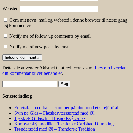
Websted
Gem mit navn, mail og websted i denne browser til næste gang
jeg kommenterer.
Notify me of follow-up comments by email.
Notify me of new posts by email.
Dette site anvender Akismet til at reducere spam.
Læs om hvordan
din kommentar bliver behandlet
.
Søg
efter:
Seneste indlæg
Frugtøl-is med bær – sommer på pind med et strejf af øl
Svin på Glas – Flæskesværsspread med Øl
Tjekkisk Gulasch – Hospodský Guláš
Karlovarský knedlík – Tjekkiske Carlsbad Dumplings
Trøndersodd med Øl – Trøndersk Tradition