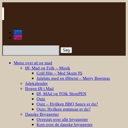
Følg
Følg
Søg
efter:
Menu over øl og mad
Øl, Mad og Folk – Musik
Grill Hits – Med Skum På
Julehits med en Øltwist – Merry Beermas
Julekalender
Bogen Øl i Mad
Øl, MAd og FOlk ShopPEN
Quiz
Quiz – Hvilken BBQ Sauce er du?
Quiz: Hvilken grøntsag er du?
Danske Bryggerier
Oversigt over alle bryggerier
Kort over de danske bryggerier