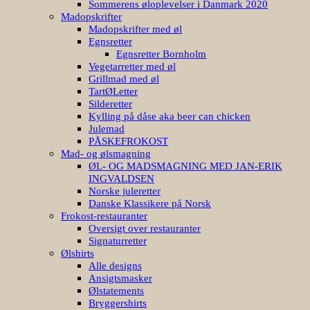
Sommerens øloplevelser i Danmark 2020
Madopskrifter
Madopskrifter med øl
Egnsretter
Egnsretter Bornholm
Vegetarretter med øl
Grillmad med øl
TartØLetter
Silderetter
Kylling på dåse aka beer can chicken
Julemad
PÅSKEFROKOST
Mad- og ølsmagning
ØL- OG MADSMAGNING MED JAN-ERIK
INGVALDSEN
Norske juleretter
Danske Klassikere på Norsk
Frokost-restauranter
Oversigt over restauranter
Signaturretter
Ølshirts
Alle designs
Ansigtsmasker
Ølstatements
Bryggershirts