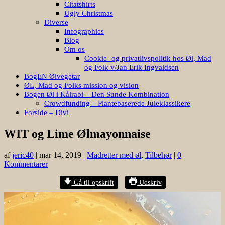
Citatshirts
Ugly Christmas
Diverse
Infographics
Blog
Om os
Cookie- og privatlivspolitik hos Øl, Mad
og Folk v/Jan Erik Ingvaldsen
BogEN Ølvegetar
ØL, Mad og Folks mission og vision
Bogen Øl i Kålrabi – Den Sunde Kombination
Crowdfunding – Plantebaserede Juleklassikere
Forside – Divi
WIT og Lime Ølmayonnaise
af
jeric40
|
mar 14, 2019
|
Madretter med øl
,
Tilbehør
|
0
Kommentarer
Gå til opskrift
Udskriv