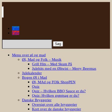
Følg
Følg
Søg
efter:
Menu over øl og mad
Øl, Mad og Folk – Musik
Grill Hits – Med Skum På
Julehits med en Øltwist – Merry Beermas
Julekalender
Bogen Øl i Mad
Øl, MAd og FOlk ShopPEN
Quiz
Quiz – Hvilken BBQ Sauce er du?
Quiz: Hvilken grøntsag er du?
Danske Bryggerier
Oversigt over alle bryggerier
Kort over de danske bryggerier