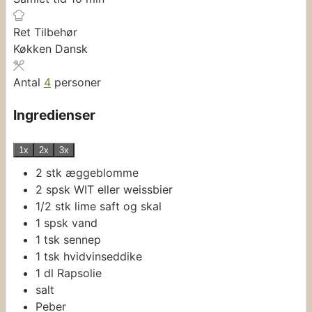
Ret
Tilbehør
Køkken
Dansk
Antal
4
personer
Ingredienser
1x
2x
3x
2
stk
æggeblomme
2
spsk
WIT
eller weissbier
1/2
stk
lime
saft og skal
1
spsk
vand
1
tsk
sennep
1
tsk
hvidvinseddike
1
dl
Rapsolie
salt
Peber