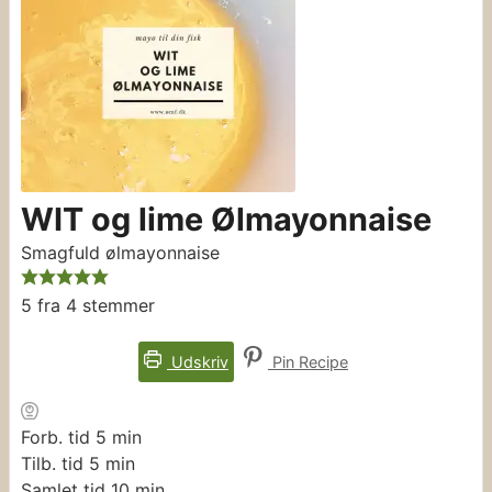
WIT og lime Ølmayonnaise
Smagfuld ølmayonnaise
5
fra
4
stemmer
Udskriv
Pin Recipe
minutter
Forb. tid
5
min
minutter
Tilb. tid
5
min
minutter
Samlet tid
10
min