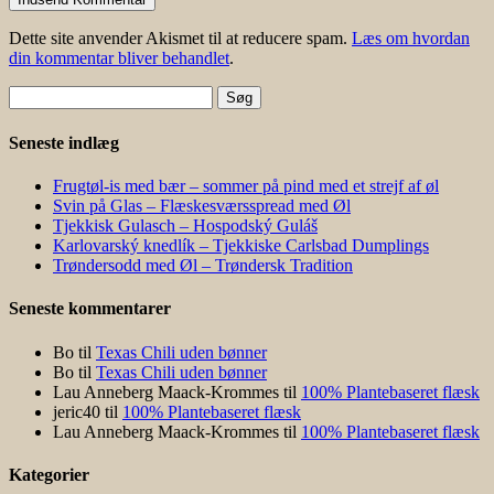
Dette site anvender Akismet til at reducere spam.
Læs om hvordan
din kommentar bliver behandlet
.
Søg
efter:
Seneste indlæg
Frugtøl-is med bær – sommer på pind med et strejf af øl
Svin på Glas – Flæskesværsspread med Øl
Tjekkisk Gulasch – Hospodský Guláš
Karlovarský knedlík – Tjekkiske Carlsbad Dumplings
Trøndersodd med Øl – Trøndersk Tradition
Seneste kommentarer
Bo
til
Texas Chili uden bønner
Bo
til
Texas Chili uden bønner
Lau Anneberg Maack-Krommes
til
100% Plantebaseret flæsk
jeric40
til
100% Plantebaseret flæsk
Lau Anneberg Maack-Krommes
til
100% Plantebaseret flæsk
Kategorier