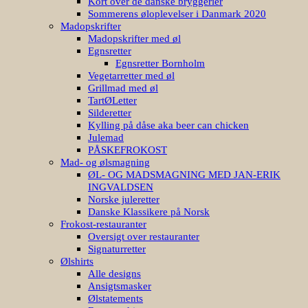
Kort over de danske bryggerier
Sommerens øloplevelser i Danmark 2020
Madopskrifter
Madopskrifter med øl
Egnsretter
Egnsretter Bornholm
Vegetarretter med øl
Grillmad med øl
TartØLetter
Silderetter
Kylling på dåse aka beer can chicken
Julemad
PÅSKEFROKOST
Mad- og ølsmagning
ØL- OG MADSMAGNING MED JAN-ERIK
INGVALDSEN
Norske juleretter
Danske Klassikere på Norsk
Frokost-restauranter
Oversigt over restauranter
Signaturretter
Ølshirts
Alle designs
Ansigtsmasker
Ølstatements