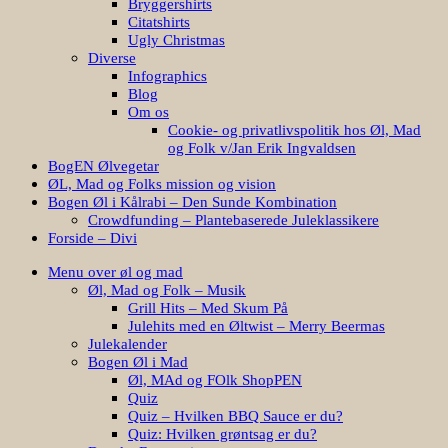
Bryggershirts
Citatshirts
Ugly Christmas
Diverse
Infographics
Blog
Om os
Cookie- og privatlivspolitik hos Øl, Mad
og Folk v/Jan Erik Ingvaldsen
BogEN Ølvegetar
ØL, Mad og Folks mission og vision
Bogen Øl i Kålrabi – Den Sunde Kombination
Crowdfunding – Plantebaserede Juleklassikere
Forside – Divi
Menu over øl og mad
Øl, Mad og Folk – Musik
Grill Hits – Med Skum På
Julehits med en Øltwist – Merry Beermas
Julekalender
Bogen Øl i Mad
Øl, MAd og FOlk ShopPEN
Quiz
Quiz – Hvilken BBQ Sauce er du?
Quiz: Hvilken grøntsag er du?