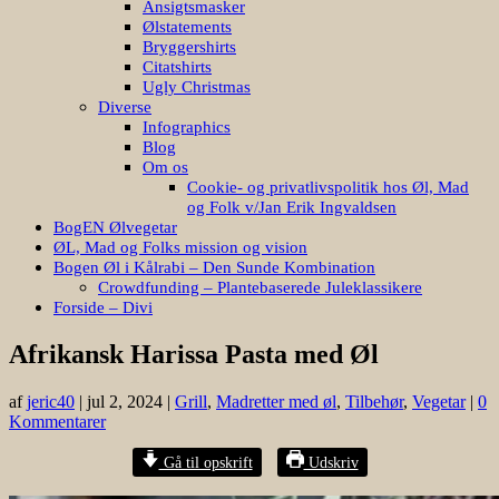
Ansigtsmasker
Ølstatements
Bryggershirts
Citatshirts
Ugly Christmas
Diverse
Infographics
Blog
Om os
Cookie- og privatlivspolitik hos Øl, Mad
og Folk v/Jan Erik Ingvaldsen
BogEN Ølvegetar
ØL, Mad og Folks mission og vision
Bogen Øl i Kålrabi – Den Sunde Kombination
Crowdfunding – Plantebaserede Juleklassikere
Forside – Divi
Afrikansk Harissa Pasta med Øl
af
jeric40
|
jul 2, 2024
|
Grill
,
Madretter med øl
,
Tilbehør
,
Vegetar
|
0
Kommentarer
Gå til opskrift
Udskriv