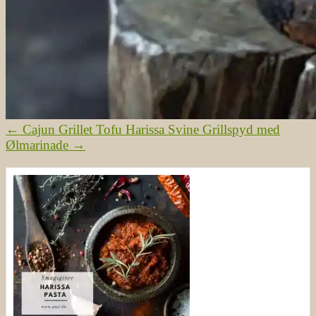
←
Cajun Grillet Tofu
Harissa Svine Grillspyd med
Ølmarinade
→