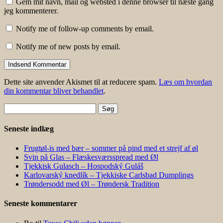
Gem mit navn, mail og websted i denne browser til næste gang
jeg kommenterer.
Notify me of follow-up comments by email.
Notify me of new posts by email.
Dette site anvender Akismet til at reducere spam.
Læs om hvordan
din kommentar bliver behandlet
.
Søg
efter:
Seneste indlæg
Frugtøl-is med bær – sommer på pind med et strejf af øl
Svin på Glas – Flæskesværsspread med Øl
Tjekkisk Gulasch – Hospodský Guláš
Karlovarský knedlík – Tjekkiske Carlsbad Dumplings
Trøndersodd med Øl – Trøndersk Tradition
Seneste kommentarer