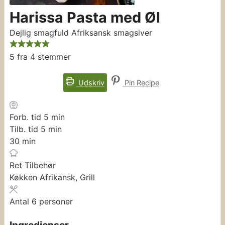
Harissa Pasta med Øl
Dejlig smagfuld Afriksansk smagsiver
5
fra
4
stemmer
Udskriv
Pin Recipe
minutter
Forb. tid
5
min
minutter
Tilb. tid
5
min
minutter
30
min
Ret
Tilbehør
Køkken
Afrikansk, Grill
Antal
6
personer
Ingredienser