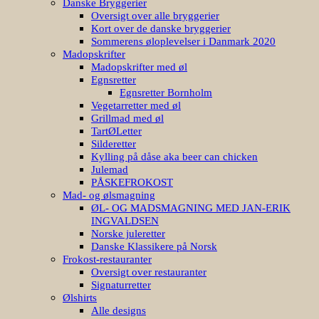
Danske Bryggerier
Oversigt over alle bryggerier
Kort over de danske bryggerier
Sommerens øloplevelser i Danmark 2020
Madopskrifter
Madopskrifter med øl
Egnsretter
Egnsretter Bornholm
Vegetarretter med øl
Grillmad med øl
TartØLetter
Silderetter
Kylling på dåse aka beer can chicken
Julemad
PÅSKEFROKOST
Mad- og ølsmagning
ØL- OG MADSMAGNING MED JAN-ERIK
INGVALDSEN
Norske juleretter
Danske Klassikere på Norsk
Frokost-restauranter
Oversigt over restauranter
Signaturretter
Ølshirts
Alle designs