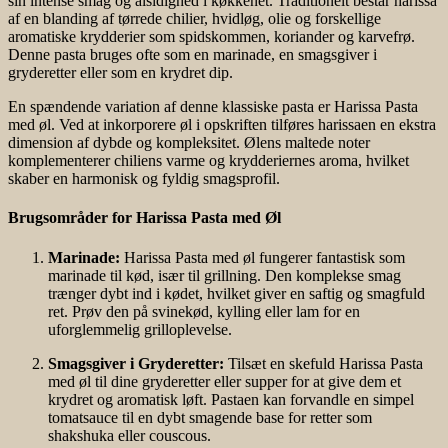
sin intense smag og alsidighed i køkkenet. Traditionelt består harissa
af en blanding af tørrede chilier, hvidløg, olie og forskellige
aromatiske krydderier som spidskommen, koriander og karvefrø.
Denne pasta bruges ofte som en marinade, en smagsgiver i
gryderetter eller som en krydret dip.
En spændende variation af denne klassiske pasta er Harissa Pasta
med øl. Ved at inkorporere øl i opskriften tilføres harissaen en ekstra
dimension af dybde og kompleksitet. Ølens maltede noter
komplementerer chiliens varme og krydderiernes aroma, hvilket
skaber en harmonisk og fyldig smagsprofil.
Brugsområder for Harissa Pasta med Øl
Marinade:
Harissa Pasta med øl fungerer fantastisk som
marinade til kød, især til grillning. Den komplekse smag
trænger dybt ind i kødet, hvilket giver en saftig og smagfuld
ret. Prøv den på svinekød, kylling eller lam for en
uforglemmelig grilloplevelse.
Smagsgiver i Gryderetter:
Tilsæt en skefuld Harissa Pasta
med øl til dine gryderetter eller supper for at give dem et
krydret og aromatisk løft. Pastaen kan forvandle en simpel
tomatsauce til en dybt smagende base for retter som
shakshuka eller couscous.