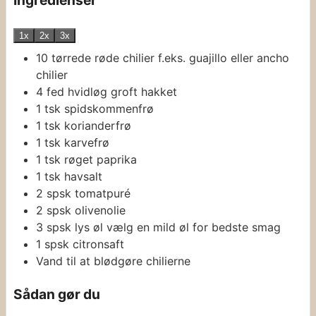
1x
2x
3x
10
tørrede røde chilier
f.eks. guajillo eller ancho
chilier
4
fed
hvidløg
groft hakket
1
tsk
spidskommenfrø
1
tsk
korianderfrø
1
tsk
karvefrø
1
tsk
røget paprika
1
tsk
havsalt
2
spsk
tomatpuré
2
spsk
olivenolie
3
spsk
lys øl
vælg en mild øl for bedste smag
1
spsk
citronsaft
Vand
til at blødgøre chilierne
Sådan gør du