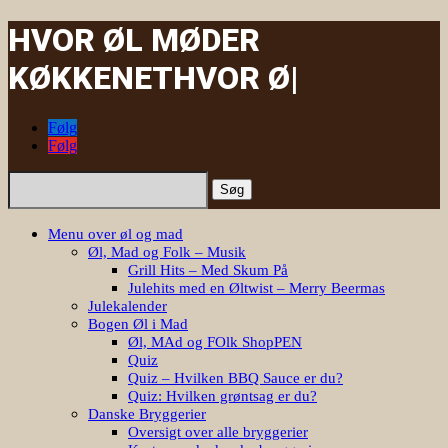
HVOR ØL MØDER
KØKKENET
|
Følg
Følg
Søg
efter:
Menu over øl og mad
Øl, Mad og Folk – Musik
Grill Hits – Med Skum På
Julehits med en Øltwist – Merry Beermas
Julekalender
Bogen Øl i Mad
Øl, MAd og FOlk ShopPEN
Quiz
Quiz – Hvilken BBQ Sauce er du?
Quiz: Hvilken grøntsag er du?
Danske Bryggerier
Oversigt over alle bryggerier