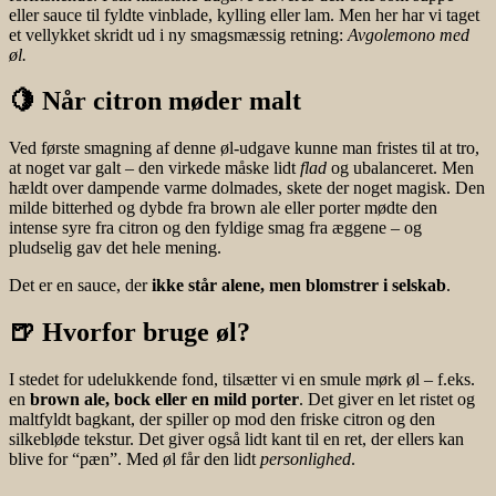
eller sauce til fyldte vinblade, kylling eller lam. Men her har vi taget
et vellykket skridt ud i ny smagsmæssig retning:
Avgolemono med
øl.
🍋 Når citron møder malt
Ved første smagning af denne øl-udgave kunne man fristes til at tro,
at noget var galt – den virkede måske lidt
flad
og ubalanceret. Men
hældt over dampende varme dolmades, skete der noget magisk. Den
milde bitterhed og dybde fra brown ale eller porter mødte den
intense syre fra citron og den fyldige smag fra æggene – og
pludselig gav det hele mening.
Det er en sauce, der
ikke står alene, men blomstrer i selskab
.
🍺 Hvorfor bruge øl?
I stedet for udelukkende fond, tilsætter vi en smule mørk øl – f.eks.
en
brown ale, bock eller en mild porter
. Det giver en let ristet og
maltfyldt bagkant, der spiller op mod den friske citron og den
silkebløde tekstur. Det giver også lidt kant til en ret, der ellers kan
blive for “pæn”. Med øl får den lidt
personlighed
.