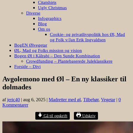
Citatshirts
Ugly Christmas
Diverse
Infographics
Blog
Om os
Cookie- og privatlivspolitik hos Øl, Mad
og Folk v/Jan Erik Ingvaldsen
BogEN Ølvegetar
ØL, Mad og Folks mission og vision
Bogen Øl i Kålrabi – Den Sunde Kombination
Crowdfunding – Plantebaserede Juleklassikere
Forside – Divi
Avgolemono med Øl – En ny klassiker til
dolmades
af
jeric40
|
aug 6, 2025
|
Madretter med øl
,
Tilbehør
,
Vegetar
|
0
Kommentarer
Gå til opskrift
Udskriv