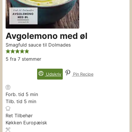
Avgolemono med øl
Smagfuld sauce til Dolmades
5
fra
7
stemmer
Udskriv
Pin Recipe
minutter
Forb. tid
5
min
minutter
Tilb. tid
5
min
Ret
Tilbehør
Køkken
Europæisk