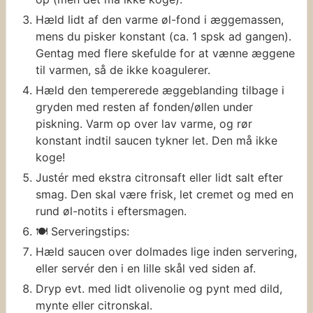
Hæld lidt af den varme øl-fond i æggemassen,
mens du pisker konstant (ca. 1 spsk ad gangen).
Gentag med flere skefulde for at vænne æggene
til varmen, så de ikke koagulerer.
Hæld den tempererede æggeblanding tilbage i
gryden med resten af fonden/øllen under
piskning. Varm op over lav varme, og rør
konstant indtil saucen tykner let. Den må ikke
koge!
Justér med ekstra citronsaft eller lidt salt efter
smag. Den skal være frisk, let cremet og med en
rund øl-notits i eftersmagen.
🍽 Serveringstips:
Hæld saucen over dolmades lige inden servering,
eller servér den i en lille skål ved siden af.
Dryp evt. med lidt olivenolie og pynt med dild,
mynte eller citronskal.