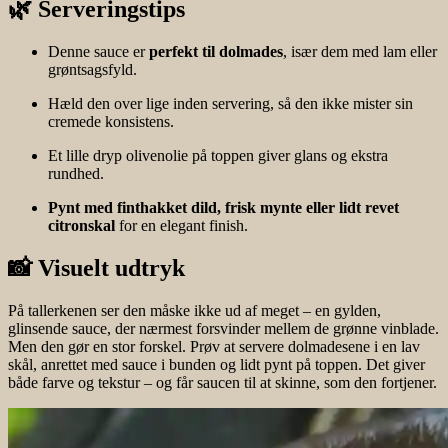
🌿 Serveringstips
Denne sauce er
perfekt til dolmades
, især dem med lam eller
grøntsagsfyld.
Hæld den over lige inden servering, så den ikke mister sin
cremede konsistens.
Et lille dryp olivenolie på toppen giver glans og ekstra
rundhed.
Pynt med finthakket dild, frisk mynte eller lidt revet
citronskal
for en elegant finish.
📸 Visuelt udtryk
På tallerkenen ser den måske ikke ud af meget – en gylden,
glinsende sauce, der nærmest forsvinder mellem de grønne vinblade.
Men den gør en stor forskel. Prøv at servere dolmadesene i en lav
skål, anrettet med sauce i bunden og lidt pynt på toppen. Det giver
både farve og tekstur – og får saucen til at skinne, som den fortjener.