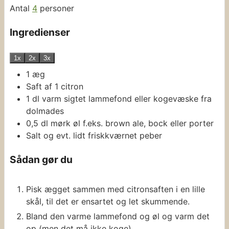
Antal
4
personer
Ingredienser
1x
2x
3x
1
æg
Saft af 1 citron
1
dl
varm sigtet lammefond eller kogevæske fra
dolmades
0,5
dl
mørk øl
f.eks. brown ale, bock eller porter
Salt og evt. lidt friskkværnet peber
Sådan gør du
Pisk ægget sammen med citronsaften i en lille
skål, til det er ensartet og let skummende.
Bland den varme lammefond og øl og varm det
op (men det må ikke koge).