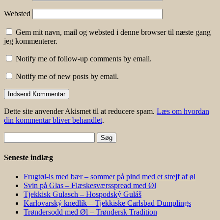
Websted
Gem mit navn, mail og websted i denne browser til næste gang
jeg kommenterer.
Notify me of follow-up comments by email.
Notify me of new posts by email.
Dette site anvender Akismet til at reducere spam.
Læs om hvordan
din kommentar bliver behandlet
.
Søg
efter:
Seneste indlæg
Frugtøl-is med bær – sommer på pind med et strejf af øl
Svin på Glas – Flæskesværsspread med Øl
Tjekkisk Gulasch – Hospodský Guláš
Karlovarský knedlík – Tjekkiske Carlsbad Dumplings
Trøndersodd med Øl – Trøndersk Tradition