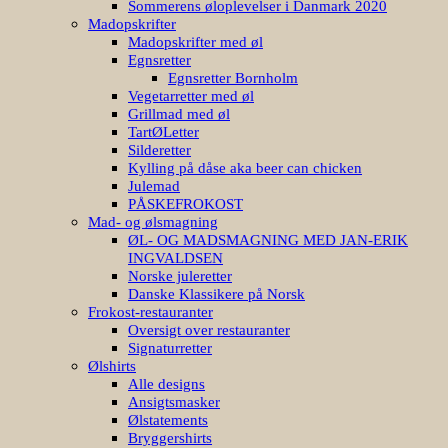
Sommerens øloplevelser i Danmark 2020
Madopskrifter
Madopskrifter med øl
Egnsretter
Egnsretter Bornholm
Vegetarretter med øl
Grillmad med øl
TartØLetter
Silderetter
Kylling på dåse aka beer can chicken
Julemad
PÅSKEFROKOST
Mad- og ølsmagning
ØL- OG MADSMAGNING MED JAN-ERIK
INGVALDSEN
Norske juleretter
Danske Klassikere på Norsk
Frokost-restauranter
Oversigt over restauranter
Signaturretter
Ølshirts
Alle designs
Ansigtsmasker
Ølstatements
Bryggershirts