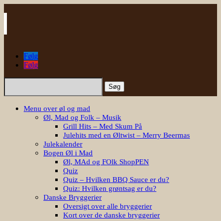
Følg
Følg
Søg
efter:
Menu over øl og mad
Øl, Mad og Folk – Musik
Grill Hits – Med Skum På
Julehits med en Øltwist – Merry Beermas
Julekalender
Bogen Øl i Mad
Øl, MAd og FOlk ShopPEN
Quiz
Quiz – Hvilken BBQ Sauce er du?
Quiz: Hvilken grøntsag er du?
Danske Bryggerier
Oversigt over alle bryggerier
Kort over de danske bryggerier