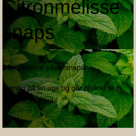
Citronmelisse
snaps
Den perfekte påskesnaps!
Færdig på en uge og går perfekt til
påskefrokosten!