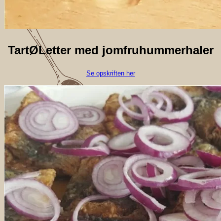
TartØLetter med jomfruhummerhaler
Se opskriften her