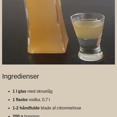
Ingredienser
1 l glas
med skruelåg
1 flaske
vodka, 0,7 l
1-2 håndfulde
blade af citronmelisse
200 g
honning