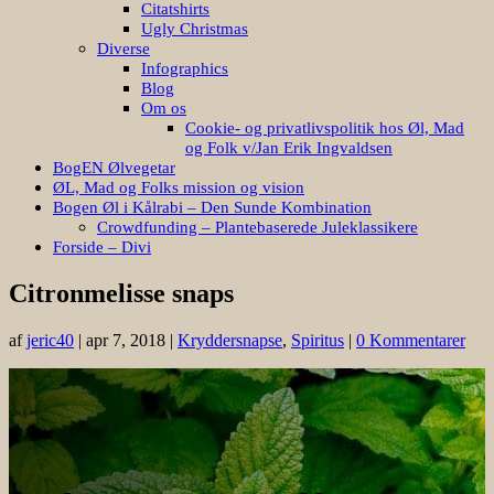
Citatshirts
Ugly Christmas
Diverse
Infographics
Blog
Om os
Cookie- og privatlivspolitik hos Øl, Mad
og Folk v/Jan Erik Ingvaldsen
BogEN Ølvegetar
ØL, Mad og Folks mission og vision
Bogen Øl i Kålrabi – Den Sunde Kombination
Crowdfunding – Plantebaserede Juleklassikere
Forside – Divi
Citronmelisse snaps
af
jeric40
|
apr 7, 2018
|
Kryddersnapse
,
Spiritus
|
0 Kommentarer