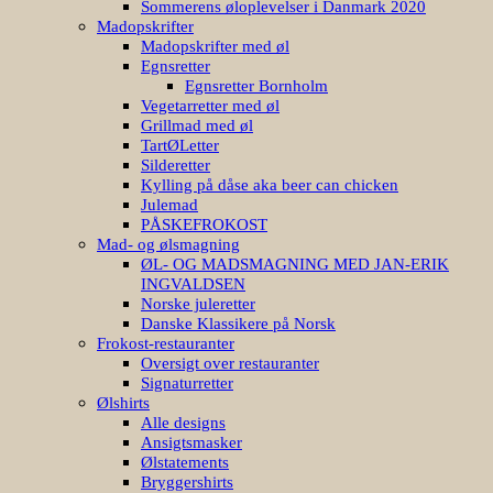
Sommerens øloplevelser i Danmark 2020
Madopskrifter
Madopskrifter med øl
Egnsretter
Egnsretter Bornholm
Vegetarretter med øl
Grillmad med øl
TartØLetter
Silderetter
Kylling på dåse aka beer can chicken
Julemad
PÅSKEFROKOST
Mad- og ølsmagning
ØL- OG MADSMAGNING MED JAN-ERIK
INGVALDSEN
Norske juleretter
Danske Klassikere på Norsk
Frokost-restauranter
Oversigt over restauranter
Signaturretter
Ølshirts
Alle designs
Ansigtsmasker
Ølstatements
Bryggershirts