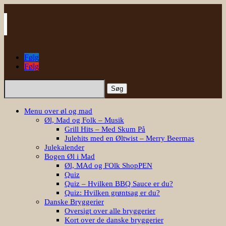
Følg
Følg
Søg
efter:
Menu over øl og mad
Øl, Mad og Folk – Musik
Grill Hits – Med Skum På
Julehits med en Øltwist – Merry Beermas
Julekalender
Bogen Øl i Mad
Øl, MAd og FOlk ShopPEN
Quiz
Quiz – Hvilken BBQ Sauce er du?
Quiz: Hvilken grøntsag er du?
Danske Bryggerier
Oversigt over alle bryggerier
Kort over de danske bryggerier