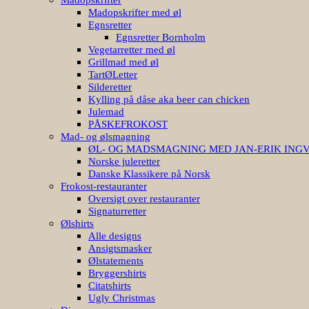
Madopskrifter med øl
Egnsretter
Egnsretter Bornholm
Vegetarretter med øl
Grillmad med øl
TartØLetter
Silderetter
Kylling på dåse aka beer can chicken
Julemad
PÅSKEFROKOST
Mad- og ølsmagning
ØL- OG MADSMAGNING MED JAN-ERIK ING
Norske juleretter
Danske Klassikere på Norsk
Frokost-restauranter
Oversigt over restauranter
Signaturretter
Ølshirts
Alle designs
Ansigtsmasker
Ølstatements
Bryggershirts
Citatshirts
Ugly Christmas