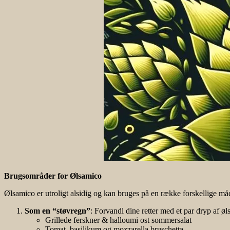
Brugsområder for Ølsamico
Ølsamico er utroligt alsidig og kan bruges på en række forskellige må
Som en “støvregn”
: Forvandl dine retter med et par dryp af øl
Grillede ferskner & halloumi ost sommersalat
Tomat, basilikum og mozzarella bruschetta