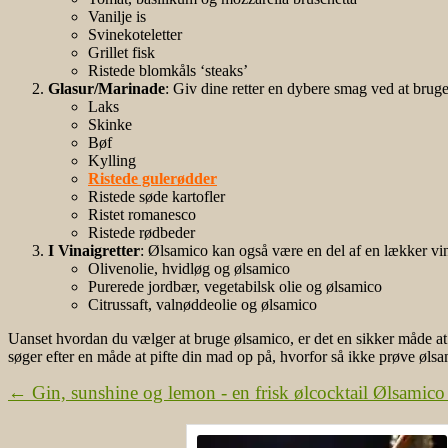
Vanilje is
Svinekoteletter
Grillet fisk
Ristede blomkåls ‘steaks’
Glasur/Marinade
: Giv dine retter en dybere smag ved at brug
Laks
Skinke
Bøf
Kylling
Ristede gulerødder
Ristede søde kartofler
Ristet romanesco
Ristede rødbeder
I Vinaigretter
: Ølsamico kan også være en del af en lækker vin
Olivenolie, hvidløg og ølsamico
Purerede jordbær, vegetabilsk olie og ølsamico
Citrussaft, valnøddeolie og ølsamico
Uanset hvordan du vælger at bruge ølsamico, er det en sikker måde at t
søger efter en måde at pifte din mad op på, hvorfor så ikke prøve øls
←
Gin, sunshine og lemon - en frisk ølcocktail
Ølsamico 