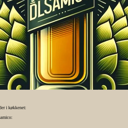
der i køkkenet:
samico: