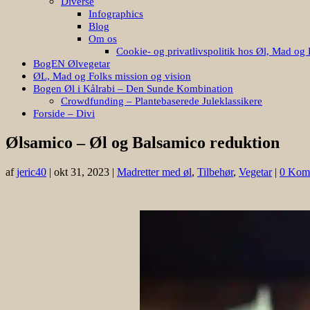
Diverse
Infographics
Blog
Om os
Cookie- og privatlivspolitik hos Øl, Mad og 
BogEN Ølvegetar
ØL, Mad og Folks mission og vision
Bogen Øl i Kålrabi – Den Sunde Kombination
Crowdfunding – Plantebaserede Juleklassikere
Forside – Divi
Ølsamico – Øl og Balsamico reduktion
af
jeric40
|
okt 31, 2023
|
Madretter med øl
,
Tilbehør
,
Vegetar
|
0 Kom