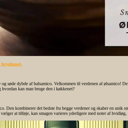
a bryghuset.
ge og søde dybde af balsamico. Velkommen til verdenen af ølsamico! Den
og hvordan kan man bruge den i køkkenet?
mico. Den kombinerer det bedste fra begge verdener og skaber en unik 
u vælger at tilføje, kan smagen varieres yderligere med noter af hvidløg