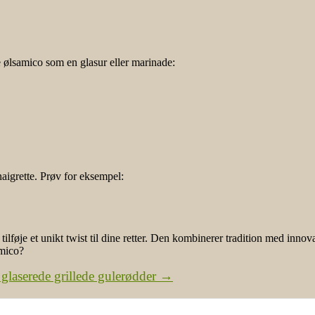
e ølsamico som en glasur eller marinade:
aigrette. Prøv for eksempel:
ilføje et unikt twist til dine retter. Den kombinerer tradition med inn
amico?
glaserede grillede gulerødder
→