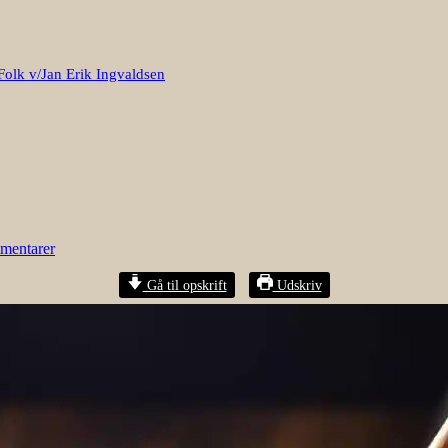
Folk v/Jan Erik Ingvaldsen
mentarer
Gå til opskrift
Udskriv