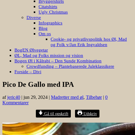
Bryggershirts
Citatshirts
Ugly Christmas
Diverse
Infographics
Blog
Om os
Cookie- og privatlivspolitik hos Øl, Mad
og Folk v/Jan Erik Ingvaldsen
BogEN Ølvegetar
ØL, Mad og Folks mission og vision
Bogen Øl i Kålrabi – Den Sunde Kombination
Crowdfunding – Plantebaserede Juleklassikere
Forside – Divi
Pico De Gallo med IPA
af
jeric40
|
jun 29, 2024
|
Madretter med øl
,
Tilbehør
|
0
Kommentarer
Gå til opskrift
Udskriv