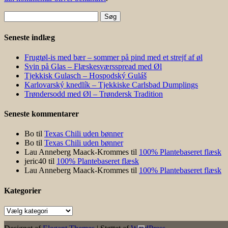
Søg
efter:
Seneste indlæg
Frugtøl-is med bær – sommer på pind med et strejf af øl
Svin på Glas – Flæskesværsspread med Øl
Tjekkisk Gulasch – Hospodský Guláš
Karlovarský knedlík – Tjekkiske Carlsbad Dumplings
Trøndersodd med Øl – Trøndersk Tradition
Seneste kommentarer
Bo
til
Texas Chili uden bønner
Bo
til
Texas Chili uden bønner
Lau Anneberg Maack-Krommes
til
100% Plantebaseret flæsk
jeric40
til
100% Plantebaseret flæsk
Lau Anneberg Maack-Krommes
til
100% Plantebaseret flæsk
Kategorier
Kategorier