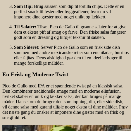
Som Dip:
Brug salsaen som dip til tortilla chips. Dette er en
perfekt snack til fester eller hyggeaftener, hvor du vil
imponere dine gæster med noget unikt og lækkert.
Til Salater:
Tilsæt Pico de Gallo til grønne salater for at give
dem et ekstra pift af smag og farve. Den friske salsa fungerer
godt som en dressing og tilføjer tekstur til salaten.
Som Sideret:
Server Pico de Gallo som en frisk side dish
sammen med andre mexicanske retter som enchiladas, burritos
eller fajitas. Dens alsidighed gør den til en ideel ledsager til
mange forskellige måltider.
En Frisk og Moderne Twist
Pico de Gallo med IPA er et spændende twist på en klassisk salsa.
Den kombinerer traditionelle smage med en moderne ølinfusion,
hvilket skaber en unik og lækker salsa, der kan bruges på mange
måder. Uanset om du bruger den som topping, dip, eller side dish,
vil denne salsa med garanti tilføje noget ekstra til dine måltider. Prøv
det næste gang du ønsker at imponere dine gæster med en frisk og
smagfuld ret.