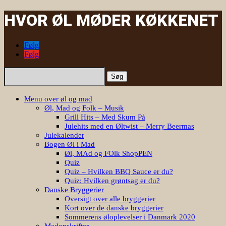
HVOR ØL MØDER KØKKENET
Følg
Følg
Søg
efter:
Menu over øl og mad
Øl, Mad og Folk – Musik
Grill Hits – Med Skum På
Julehits med en Øltwist – Merry Beermas
Julekalender
Bogen Øl i Mad
Øl, MAd og FOlk ShopPEN
Quiz
Quiz – Hvilken BBQ Sauce er du?
Quiz: Hvilken grøntsag er du?
Danske Bryggerier
Oversigt over alle bryggerier
Kort over de danske bryggerier
Sommerens øloplevelser i Danmark 2020
Madopskrifter