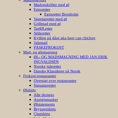
Madopskrifter med øl
Egnsretter
Egnsretter Bornholm
Vegetarretter med øl
Grillmad med øl
TartØLetter
Silderetter
Kylling på dåse aka beer can chicken
Julemad
PÅSKEFROKOST
Mad- og ølsmagning
ØL- OG MADSMAGNING MED JAN-ERIK
INGVALDSEN
Norske juleretter
Danske Klassikere på Norsk
Frokost-restauranter
Oversigt over restauranter
Signaturretter
Ølshirts
Alle designs
Ansigtsmasker
Ølstatements
Bryggershirts
Citatshirts