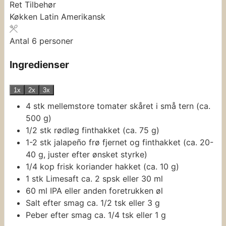
Ret
Tilbehør
Køkken
Latin Amerikansk
Antal
6
personer
Ingredienser
1x
2x
3x
4
stk
mellemstore tomater
skåret i små tern (ca.
500 g)
1/2
stk
rødløg
finthakket (ca. 75 g)
1-2
stk
jalapeño
frø fjernet og finthakket (ca. 20-
40 g, juster efter ønsket styrke)
1/4
kop
frisk koriander
hakket (ca. 10 g)
1
stk
Limesaft
ca. 2 spsk eller 30 ml
60
ml
IPA
eller anden foretrukken øl
Salt efter smag
ca. 1/2 tsk eller 3 g
Peber efter smag
ca. 1/4 tsk eller 1 g