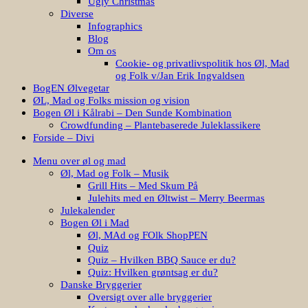
Ugly Christmas
Diverse
Infographics
Blog
Om os
Cookie- og privatlivspolitik hos Øl, Mad
og Folk v/Jan Erik Ingvaldsen
BogEN Ølvegetar
ØL, Mad og Folks mission og vision
Bogen Øl i Kålrabi – Den Sunde Kombination
Crowdfunding – Plantebaserede Juleklassikere
Forside – Divi
Menu over øl og mad
Øl, Mad og Folk – Musik
Grill Hits – Med Skum På
Julehits med en Øltwist – Merry Beermas
Julekalender
Bogen Øl i Mad
Øl, MAd og FOlk ShopPEN
Quiz
Quiz – Hvilken BBQ Sauce er du?
Quiz: Hvilken grøntsag er du?
Danske Bryggerier
Oversigt over alle bryggerier