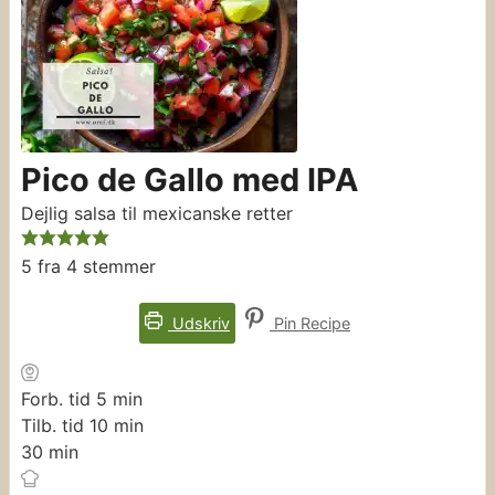
Pico de Gallo med IPA
Dejlig salsa til mexicanske retter
5
fra
4
stemmer
Udskriv
Pin Recipe
minutter
Forb. tid
5
min
minutter
Tilb. tid
10
min
minutter
30
min