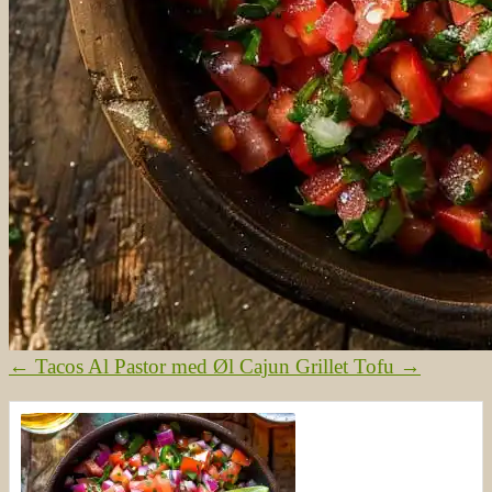
←
Tacos Al Pastor med Øl
Cajun Grillet Tofu
→