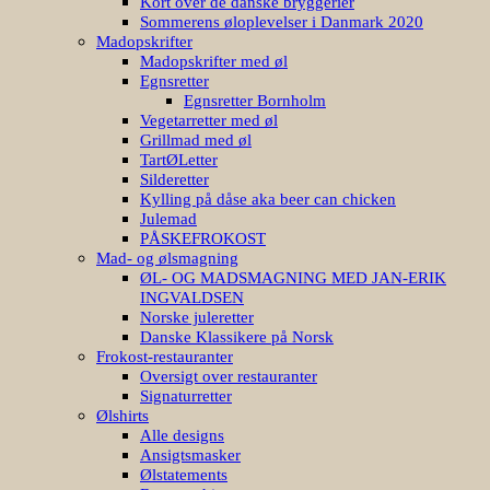
Kort over de danske bryggerier
Sommerens øloplevelser i Danmark 2020
Madopskrifter
Madopskrifter med øl
Egnsretter
Egnsretter Bornholm
Vegetarretter med øl
Grillmad med øl
TartØLetter
Silderetter
Kylling på dåse aka beer can chicken
Julemad
PÅSKEFROKOST
Mad- og ølsmagning
ØL- OG MADSMAGNING MED JAN-ERIK
INGVALDSEN
Norske juleretter
Danske Klassikere på Norsk
Frokost-restauranter
Oversigt over restauranter
Signaturretter
Ølshirts
Alle designs
Ansigtsmasker
Ølstatements