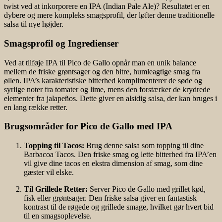
twist ved at inkorporere en IPA (Indian Pale Ale)? Resultatet er en
dybere og mere kompleks smagsprofil, der løfter denne traditionelle
salsa til nye højder.
Smagsprofil og Ingredienser
Ved at tilføje IPA til Pico de Gallo opnår man en unik balance
mellem de friske grøntsager og den bitre, humleagtige smag fra
øllen. IPA’s karakteristiske bitterhed komplimenterer de søde og
syrlige noter fra tomater og lime, mens den forstærker de krydrede
elementer fra jalapeños. Dette giver en alsidig salsa, der kan bruges i
en lang række retter.
Brugsområder for Pico de Gallo med IPA
Topping til Tacos:
Brug denne salsa som topping til dine
Barbacoa Tacos. Den friske smag og lette bitterhed fra IPA’en
vil give dine tacos en ekstra dimension af smag, som dine
gæster vil elske.
Til Grillede Retter:
Server Pico de Gallo med grillet kød,
fisk eller grøntsager. Den friske salsa giver en fantastisk
kontrast til de røgede og grillede smage, hvilket gør hvert bid
til en smagsoplevelse.