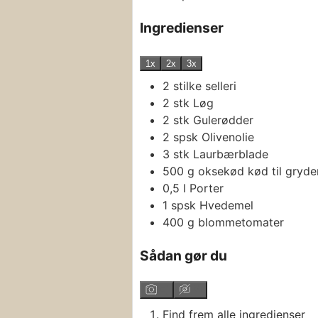
Ingredienser
1x
2x
3x
2
stilke
selleri
2
stk
Løg
2
stk
Gulerødder
2
spsk
Olivenolie
3
stk
Laurbærblade
500
g
oksekød
kød til gryde
0,5
l
Porter
1
spsk
Hvedemel
400
g
blommetomater
Sådan gør du
Find frem alle ingredienser