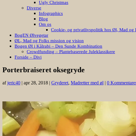
Ugly Christmas
Diverse
Infographics
Blog
Om os
Cookie- og privatlivspolitik hos Øl, Mad og 
BogEN Ølvegetar
ØL, Mad og Folks mission og vision
Bogen Øl i Kålrabi – Den Sunde Kombination
Crowdfunding – Plantebaserede Juleklassikere
Forside – Divi
Porterbraiseret oksegryde
af
jeric40
|
apr 28, 2018
|
Gryderet
,
Madretter med øl
|
0 Kommentare