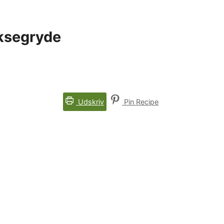
oksegryde
Udskriv
Pin Recipe