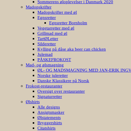
Sommerens øloplevelser i Danmark 2020
Madopskrifter
Madopskrifter med øl
Egnsretter
Egnsretter Bornholm
Vegetarretter med øl
Grillmad med øl
TartØLetter
Silderetter
Kylling på dåse aka beer can chicken
Julemad
PÅSKEFROKOST
Mad- og ølsmagning
ØL- OG MADSMAGNING MED JAN-ERIK ING
Norske juleretter
Danske Klassikere på Norsk
Frokost-restauranter
Oversigt over restauranter
Signaturretter
Ølshirts
Alle designs
Ansigtsmasker
Ølstatements
Bryggershirts
Citatshirts