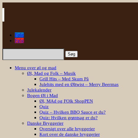
Følg
Følg
Søg
efter:
Menu over øl og mad
Øl, Mad og Folk – Musik
Grill Hits – Med Skum På
Julehits med en Øltwist – Merry Beermas
Julekalender
Bogen Øl i Mad
Øl, MAd og FOlk ShopPEN
Quiz
Quiz – Hvilken BBQ Sauce er du?
Quiz: Hvilken grøntsag er du?
Danske Bryggerier
Oversigt over alle bryggerier
Kort over de danske bryggerier