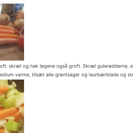
roft. skræl og hak løgene også groft. Skræl gulerødderne, s
edium varme, tilsæt alle grøntsager og laurbærblade og ste