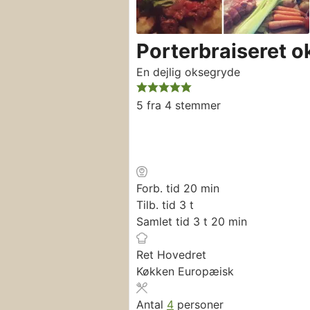
Porterbraiseret 
En dejlig oksegryde
5
fra
4
stemmer
minutter
Forb. tid
20
min
timer
Tilb. tid
3
t
timer
minutter
Samlet tid
3
t
20
min
Ret
Hovedret
Køkken
Europæisk
Antal
4
personer