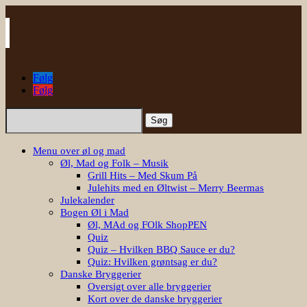
Følg
Følg
Søg
efter:
Menu over øl og mad
Øl, Mad og Folk – Musik
Grill Hits – Med Skum På
Julehits med en Øltwist – Merry Beermas
Julekalender
Bogen Øl i Mad
Øl, MAd og FOlk ShopPEN
Quiz
Quiz – Hvilken BBQ Sauce er du?
Quiz: Hvilken grøntsag er du?
Danske Bryggerier
Oversigt over alle bryggerier
Kort over de danske bryggerier