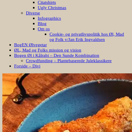
Citatshirts
Ugly Christmas
Diverse
Infographics
Blog
Om os
Cookie- og privatlivspolitik hos Øl, Mad
og Folk v/Jan Erik Ingvaldsen
BogEN Ølvegetar
ØL, Mad og Folks mission og vision
Bogen Øl i Kålrabi – Den Sunde Kombination
Crowdfunding – Plantebaserede Juleklassikere
Forside – Divi