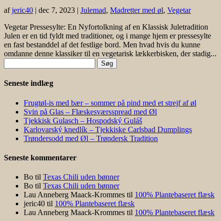
af
jeric40
|
dec 7, 2023
|
Julemad
,
Madretter med øl
,
Vegetar
Vegetar Pressesylte: En Nyfortolkning af en Klassisk Juletradition
Julen er en tid fyldt med traditioner, og i mange hjem er pressesylte
en fast bestanddel af det festlige bord. Men hvad hvis du kunne
omdanne denne klassiker til en vegetarisk lækkerbisken, der stadig...
Søg
efter:
Seneste indlæg
Frugtøl-is med bær – sommer på pind med et strejf af øl
Svin på Glas – Flæskesværsspread med Øl
Tjekkisk Gulasch – Hospodský Guláš
Karlovarský knedlík – Tjekkiske Carlsbad Dumplings
Trøndersodd med Øl – Trøndersk Tradition
Seneste kommentarer
Bo
til
Texas Chili uden bønner
Bo
til
Texas Chili uden bønner
Lau Anneberg Maack-Krommes
til
100% Plantebaseret flæsk
jeric40
til
100% Plantebaseret flæsk
Lau Anneberg Maack-Krommes
til
100% Plantebaseret flæsk