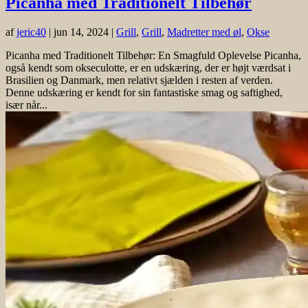
Picanha med Traditionelt Tilbehør
af
jeric40
|
jun 14, 2024
|
Grill
,
Grill
,
Madretter med øl
,
Okse
Picanha med Traditionelt Tilbehør: En Smagfuld Oplevelse Picanha,
også kendt som okseculotte, er en udskæring, der er højt værdsat i
Brasilien og Danmark, men relativt sjælden i resten af verden.
Denne udskæring er kendt for sin fantastiske smag og saftighed,
især når...