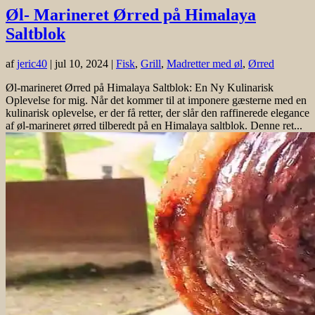
Øl- Marineret Ørred på Himalaya
Saltblok
af
jeric40
|
jul 10, 2024
|
Fisk
,
Grill
,
Madretter med øl
,
Ørred
Øl-marineret Ørred på Himalaya Saltblok: En Ny Kulinarisk
Oplevelse for mig. Når det kommer til at imponere gæsterne med en
kulinarisk oplevelse, er der få retter, der slår den raffinerede elegance
af øl-marineret ørred tilberedt på en Himalaya saltblok. Denne ret...