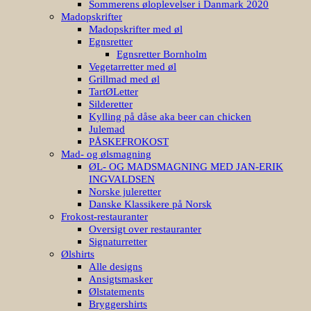
Sommerens øloplevelser i Danmark 2020
Madopskrifter
Madopskrifter med øl
Egnsretter
Egnsretter Bornholm
Vegetarretter med øl
Grillmad med øl
TartØLetter
Silderetter
Kylling på dåse aka beer can chicken
Julemad
PÅSKEFROKOST
Mad- og ølsmagning
ØL- OG MADSMAGNING MED JAN-ERIK
INGVALDSEN
Norske juleretter
Danske Klassikere på Norsk
Frokost-restauranter
Oversigt over restauranter
Signaturretter
Ølshirts
Alle designs
Ansigtsmasker
Ølstatements
Bryggershirts