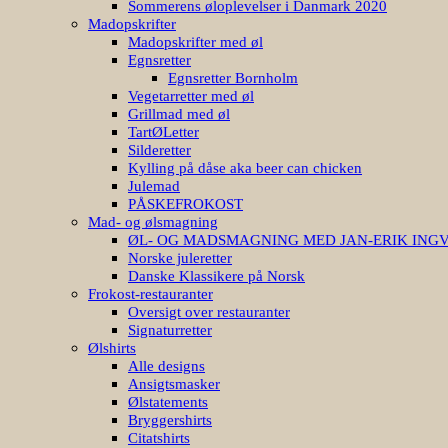
Sommerens øloplevelser i Danmark 2020
Madopskrifter
Madopskrifter med øl
Egnsretter
Egnsretter Bornholm
Vegetarretter med øl
Grillmad med øl
TartØLetter
Silderetter
Kylling på dåse aka beer can chicken
Julemad
PÅSKEFROKOST
Mad- og ølsmagning
ØL- OG MADSMAGNING MED JAN-ERIK ING
Norske juleretter
Danske Klassikere på Norsk
Frokost-restauranter
Oversigt over restauranter
Signaturretter
Ølshirts
Alle designs
Ansigtsmasker
Ølstatements
Bryggershirts
Citatshirts