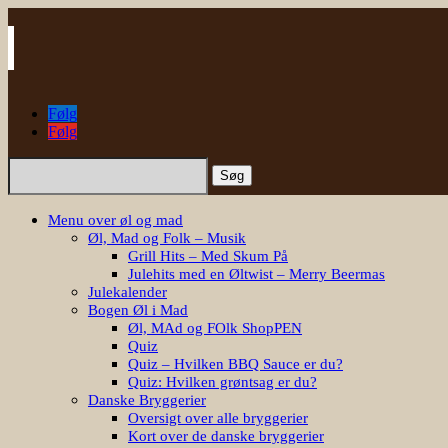
Følg
Følg
Søg
efter:
Menu over øl og mad
Øl, Mad og Folk – Musik
Grill Hits – Med Skum På
Julehits med en Øltwist – Merry Beermas
Julekalender
Bogen Øl i Mad
Øl, MAd og FOlk ShopPEN
Quiz
Quiz – Hvilken BBQ Sauce er du?
Quiz: Hvilken grøntsag er du?
Danske Bryggerier
Oversigt over alle bryggerier
Kort over de danske bryggerier