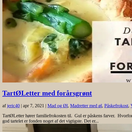
TartØLetter med forårsgrønt
af
jeric40
|
apr 7, 2021
|
Mad og Øl
,
Madretter med øl
,
Påskefrokost
,
TartØLetter hører familiefrokosten til. Gul er påskens farver. Hvorfo
god tartelet er fonden noget af det vigtigste. Det er...