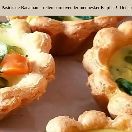
astéis de Bacalhau – retten som ovender mennesker Klipfisk! Det spise