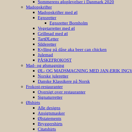
Sommerens øloplevelser i Danmark 2020
Madopskrifter
Madopskrifter med øl
Egnsretter
Egnsretter Bornholm
Vegetarretter med øl
Grillmad med øl
TartØLetter
Silderetter
Kylling på dåse aka beer can chicken
Julemad
PÅSKEFROKOST
Mad- og ølsmagning
ØL- OG MADSMAGNING MED JAN-ERIK ING
Norske juleretter
Danske Klassikere på Norsk
Frokost-restauranter
Oversigt over restauranter
Signaturretter
Ølshirts
Alle designs
Ansigtsmasker
Ølstatements
Bryggershirts
Citatshirts