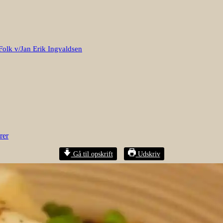
Folk v/Jan Erik Ingvaldsen
rer
Gå til opskrift
Udskriv