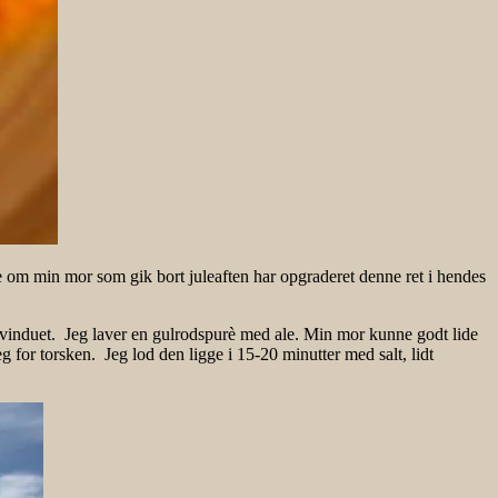
nde om min mor som gik bort juleaften har opgraderet denne ret i hendes
induet. Jeg laver en gulrodspurè med ale. Min mor kunne godt lide
g for torsken. Jeg lod den ligge i 15-20 minutter med salt, lidt