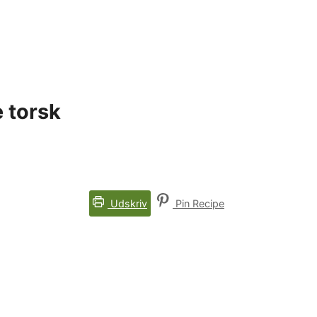
e torsk
Udskriv
Pin Recipe