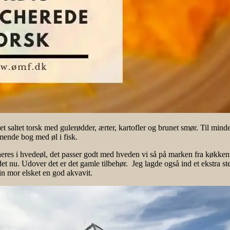
 let saltet torsk med gulerødder, ærter, kartofler og brunet smør. Til mi
mende bog med øl i fisk.
es i hvedeøl, det passer godt med hveden vi så på marken fra køkkenv
t nu. Udover det er det gamle tilbehør. Jeg lagde også ind et ekstra ste
min mor elsket en god akvavit.