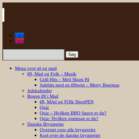
Følg
Følg
Søg
efter:
Menu over øl og mad
Øl, Mad og Folk – Musik
Grill Hits – Med Skum På
Julehits med en Øltwist – Merry Beermas
Julekalender
Bogen Øl i Mad
Øl, MAd og FOlk ShopPEN
Quiz
Quiz – Hvilken BBQ Sauce er du?
Quiz: Hvilken grøntsag er du?
Danske Bryggerier
Oversigt over alle bryggerier
Kort over de danske bryggerier