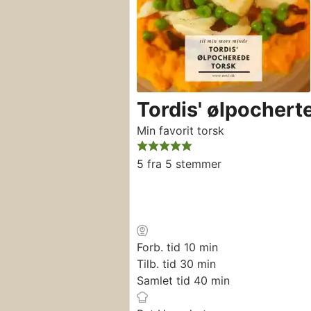
Tordis' ølpochert
Min favorit torsk
5
fra
5
stemmer
minutter
Forb. tid
10
min
minutter
Tilb. tid
30
min
minutter
Samlet tid
40
min