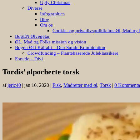
Ugly Christmas
Diverse
Infographics
Blog
Om os
Cookie- og privatlivspolitik hos Øl, Mad og 
BogEN Ølvegetar
ØL, Mad og Folks mission og vision
Bogen Øl i Kålrabi – Den Sunde Kombination
Crowdfunding – Plantebaserede Juleklassikere
Forside – Divi
Tordis’ ølpocherte torsk
af
jeric40
|
jan 16, 2020
|
Fisk
,
Madretter med øl
,
Torsk
|
0 Kommenta