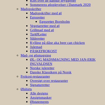
Kort over de danske bryggerier
Sommerens øloplevelser i Danmark 2020
Madopskrifter
Madopskrifter med øl
Egnsretter
Egnsretter Bornholm
Vegetarretter med øl
Grillmad med øl
TartØLetter
Silderetter
Kylling på dåse aka beer can chicken
Julemad
PÅSKEFROKOST
Mad- og ølsmagning
ØL- OG MADSMAGNING MED JAN-ERIK
INGVALDSEN
Norske juleretter
Danske Klassikere på Norsk
Frokost-restauranter
Oversigt over restauranter
Signaturretter
Ølshirts
Alle designs
Ansigtsmasker
Ølstatements