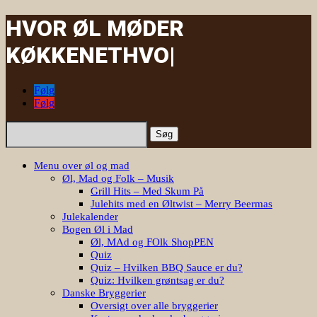
HVOR ØL MØDER
KØKKENET
HV
|
Følg
Følg
Søg
efter:
Menu over øl og mad
Øl, Mad og Folk – Musik
Grill Hits – Med Skum På
Julehits med en Øltwist – Merry Beermas
Julekalender
Bogen Øl i Mad
Øl, MAd og FOlk ShopPEN
Quiz
Quiz – Hvilken BBQ Sauce er du?
Quiz: Hvilken grøntsag er du?
Danske Bryggerier
Oversigt over alle bryggerier