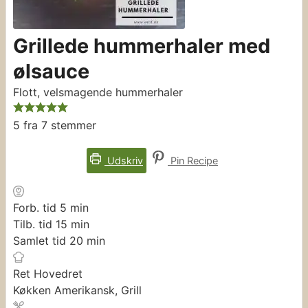
Grillede hummerhaler med
ølsauce
Flott, velsmagende hummerhaler
5
fra
7
stemmer
Udskriv
Pin Recipe
minutter
Forb. tid
5
min
minutter
Tilb. tid
15
min
minutter
Samlet tid
20
min
Ret
Hovedret
Køkken
Amerikansk, Grill