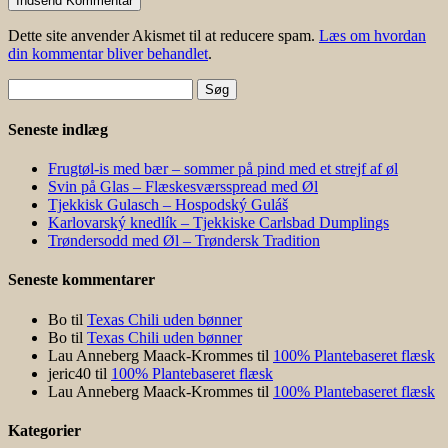
Dette site anvender Akismet til at reducere spam.
Læs om hvordan
din kommentar bliver behandlet
.
Søg
efter:
Seneste indlæg
Frugtøl-is med bær – sommer på pind med et strejf af øl
Svin på Glas – Flæskesværsspread med Øl
Tjekkisk Gulasch – Hospodský Guláš
Karlovarský knedlík – Tjekkiske Carlsbad Dumplings
Trøndersodd med Øl – Trøndersk Tradition
Seneste kommentarer
Bo
til
Texas Chili uden bønner
Bo
til
Texas Chili uden bønner
Lau Anneberg Maack-Krommes
til
100% Plantebaseret flæsk
jeric40
til
100% Plantebaseret flæsk
Lau Anneberg Maack-Krommes
til
100% Plantebaseret flæsk
Kategorier