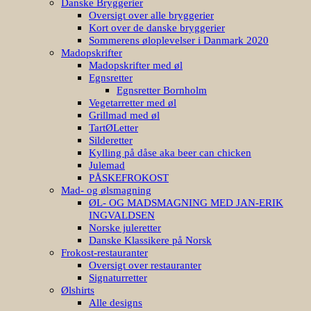
Danske Bryggerier
Oversigt over alle bryggerier
Kort over de danske bryggerier
Sommerens øloplevelser i Danmark 2020
Madopskrifter
Madopskrifter med øl
Egnsretter
Egnsretter Bornholm
Vegetarretter med øl
Grillmad med øl
TartØLetter
Silderetter
Kylling på dåse aka beer can chicken
Julemad
PÅSKEFROKOST
Mad- og ølsmagning
ØL- OG MADSMAGNING MED JAN-ERIK
INGVALDSEN
Norske juleretter
Danske Klassikere på Norsk
Frokost-restauranter
Oversigt over restauranter
Signaturretter
Ølshirts
Alle designs