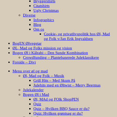
Bryggershirts
Citatshirts
Ugly Christmas
Diverse
Infographics
Blog
Om os
Cookie- og privatlivspolitik hos Øl, Mad
og Folk v/Jan Erik Ingvaldsen
BogEN Ølvegetar
ØL, Mad og Folks mission og vision
Bogen Øl i Kålrabi – Den Sunde Kombination
Crowdfunding – Plantebaserede Juleklassikere
Forside – Divi
Menu over øl og mad
Øl, Mad og Folk – Musik
Grill Hits – Med Skum På
Julehits med en Øltwist – Merry Beermas
Julekalender
Bogen Øl i Mad
Øl, MAd og FOlk ShopPEN
Quiz
Quiz – Hvilken BBQ Sauce er du?
Quiz: Hvilken grøntsag er du?