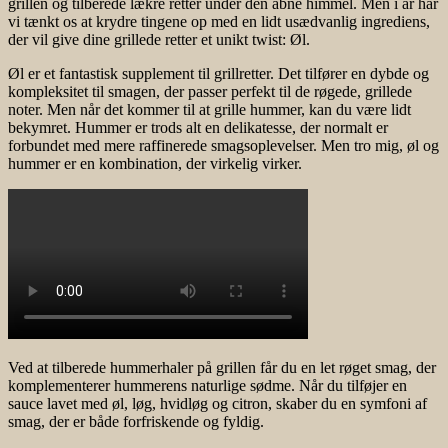
grillen og tilberede lækre retter under den åbne himmel. Men i år har
vi tænkt os at krydre tingene op med en lidt usædvanlig ingrediens,
der vil give dine grillede retter et unikt twist: Øl.
Øl er et fantastisk supplement til grillretter. Det tilfører en dybde og
kompleksitet til smagen, der passer perfekt til de røgede, grillede
noter. Men når det kommer til at grille hummer, kan du være lidt
bekymret. Hummer er trods alt en delikatesse, der normalt er
forbundet med mere raffinerede smagsoplevelser. Men tro mig, øl og
hummer er en kombination, der virkelig virker.
Ved at tilberede hummerhaler på grillen får du en let røget smag, der
komplementerer hummerens naturlige sødme. Når du tilføjer en
sauce lavet med øl, løg, hvidløg og citron, skaber du en symfoni af
smag, der er både forfriskende og fyldig.