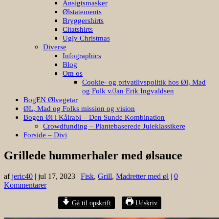
Ansigtsmasker
Ølstatements
Bryggershirts
Citatshirts
Ugly Christmas
Diverse
Infographics
Blog
Om os
Cookie- og privatlivspolitik hos Øl, Mad
og Folk v/Jan Erik Ingvaldsen
BogEN Ølvegetar
ØL, Mad og Folks mission og vision
Bogen Øl i Kålrabi – Den Sunde Kombination
Crowdfunding – Plantebaserede Juleklassikere
Forside – Divi
Grillede hummerhaler med ølsauce
af
jeric40
|
jul 17, 2023
|
Fisk
,
Grill
,
Madretter med øl
|
0
Kommentarer
Gå til opskrift
Udskriv