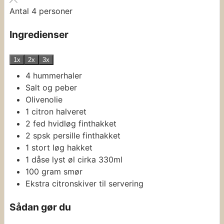
Antal
4
personer
Ingredienser
1x
2x
3x
4
hummerhaler
Salt og peber
Olivenolie
1
citron
halveret
2
fed
hvidløg
finthakket
2
spsk
persille
finthakket
1
stort løg
hakket
1
dåse lyst øl
cirka 330ml
100
gram
smør
Ekstra citronskiver til servering
Sådan gør du