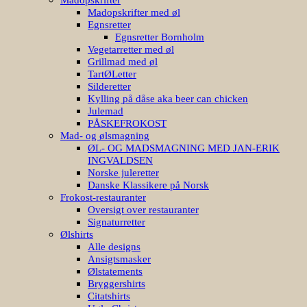
Madopskrifter med øl
Egnsretter
Egnsretter Bornholm
Vegetarretter med øl
Grillmad med øl
TartØLetter
Silderetter
Kylling på dåse aka beer can chicken
Julemad
PÅSKEFROKOST
Mad- og ølsmagning
ØL- OG MADSMAGNING MED JAN-ERIK
INGVALDSEN
Norske juleretter
Danske Klassikere på Norsk
Frokost-restauranter
Oversigt over restauranter
Signaturretter
Ølshirts
Alle designs
Ansigtsmasker
Ølstatements
Bryggershirts
Citatshirts