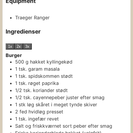
Equipment
Traeger Ranger
Ingredienser
1x
2x
3x
Burger
500
g
hakket kyllingekød
1
tsk.
garam masala
1
tsk.
spidskommen
stødt
1
tsk.
røget paprika
1/2
tsk.
koriander
stødt
1/2
tsk.
cayennepeber
juster efter smag
1
stk
løg
skåret i meget tynde skiver
2
fed
hvidløg
presset
1
tsk.
ingefær
revet
Salt og friskkværnet sort peber
efter smag