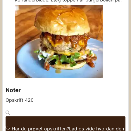
Noter
Opskrift 420
Har du prøvet opskriften?
Lad os vide
hvordan den