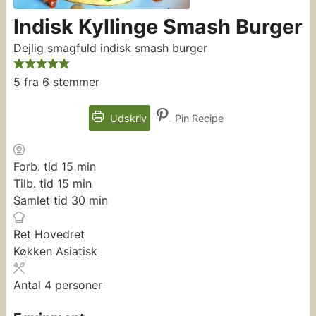
Indisk Kyllinge Smash Burger
Dejlig smagfuld indisk smash burger
5
fra
6
stemmer
Udskriv
Pin Recipe
minutter
Forb. tid
15
min
minutter
Tilb. tid
15
min
minutter
Samlet tid
30
min
Ret
Hovedret
Køkken
Asiatisk
Antal
4
personer