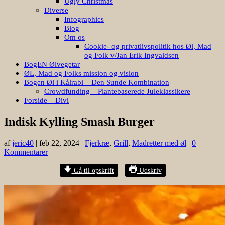
Ugly Christmas
Diverse
Infographics
Blog
Om os
Cookie- og privatlivspolitik hos Øl, Mad
og Folk v/Jan Erik Ingvaldsen
BogEN Ølvegetar
ØL, Mad og Folks mission og vision
Bogen Øl i Kålrabi – Den Sunde Kombination
Crowdfunding – Plantebaserede Juleklassikere
Forside – Divi
Indisk Kylling Smash Burger
af
jeric40
|
feb 22, 2024
|
Fjerkræ
,
Grill
,
Madretter med øl
|
0
Kommentarer
Gå til opskrift
Udskriv