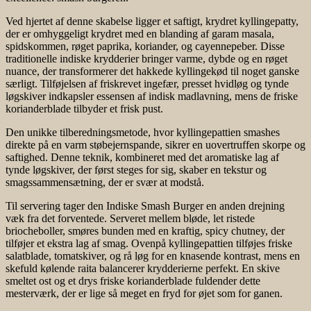
Ved hjertet af denne skabelse ligger et saftigt, krydret kyllingepatty,
der er omhyggeligt krydret med en blanding af garam masala,
spidskommen, røget paprika, koriander, og cayennepeber. Disse
traditionelle indiske krydderier bringer varme, dybde og en røget
nuance, der transformerer det hakkede kyllingekød til noget ganske
særligt. Tilføjelsen af friskrevet ingefær, presset hvidløg og tynde
løgskiver indkapsler essensen af indisk madlavning, mens de friske
korianderblade tilbyder et frisk pust.
Den unikke tilberedningsmetode, hvor kyllingepattien smashes
direkte på en varm støbejernspande, sikrer en uovertruffen skorpe og
saftighed. Denne teknik, kombineret med det aromatiske lag af
tynde løgskiver, der først steges for sig, skaber en tekstur og
smagssammensætning, der er svær at modstå.
Til servering tager den Indiske Smash Burger en anden drejning
væk fra det forventede. Serveret mellem bløde, let ristede
briocheboller, smøres bunden med en kraftig, spicy chutney, der
tilføjer et ekstra lag af smag. Ovenpå kyllingepattien tilføjes friske
salatblade, tomatskiver, og rå løg for en knasende kontrast, mens en
skefuld kølende raita balancerer krydderierne perfekt. En skive
smeltet ost og et drys friske korianderblade fuldender dette
mesterværk, der er lige så meget en fryd for øjet som for ganen.