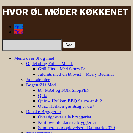
HVOR ØL MØDER KØKKENET
Følg
Følg
Søg
efter:
Menu over øl og mad
Øl, Mad og Folk – Musik
Grill Hits – Med Skum På
Julehits med en Øltwist – Merry Beermas
Julekalender
Bogen Øl i Mad
Øl, MAd og FOlk ShopPEN
Quiz
Quiz – Hvilken BBQ Sauce er du?
Quiz: Hvilken grøntsag er du?
Danske Bryggerier
Oversigt over alle bryggerier
Kort over de danske bryggerier
Sommerens øloplevelser i Danmark 2020
Madopskrifter