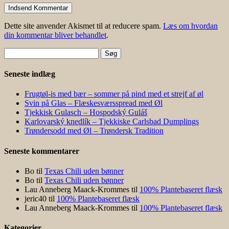
Dette site anvender Akismet til at reducere spam.
Læs om hvordan
din kommentar bliver behandlet
.
Søg
efter:
Seneste indlæg
Frugtøl-is med bær – sommer på pind med et strejf af øl
Svin på Glas – Flæskesværsspread med Øl
Tjekkisk Gulasch – Hospodský Guláš
Karlovarský knedlík – Tjekkiske Carlsbad Dumplings
Trøndersodd med Øl – Trøndersk Tradition
Seneste kommentarer
Bo
til
Texas Chili uden bønner
Bo
til
Texas Chili uden bønner
Lau Anneberg Maack-Krommes
til
100% Plantebaseret flæsk
jeric40
til
100% Plantebaseret flæsk
Lau Anneberg Maack-Krommes
til
100% Plantebaseret flæsk
Kategorier