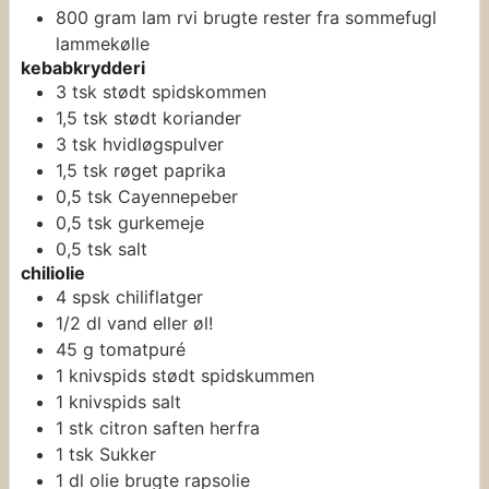
800
gram
lam
rvi brugte rester fra sommefugl
lammekølle
kebabkrydderi
3
tsk
stødt spidskommen
1,5
tsk
stødt koriander
3
tsk
hvidløgspulver
1,5
tsk
røget paprika
0,5
tsk
Cayennepeber
0,5
tsk
gurkemeje
0,5
tsk
salt
chiliolie
4
spsk
chiliflatger
1/2
dl
vand
eller øl!
45
g
tomatpuré
1
knivspids
stødt spidskummen
1
knivspids
salt
1
stk
citron
saften herfra
1
tsk
Sukker
1
dl
olie
brugte rapsolie