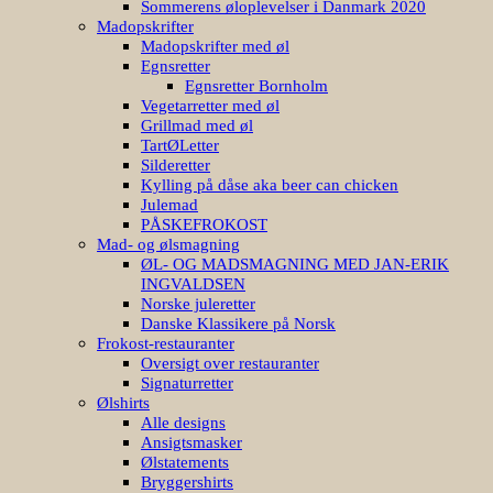
Sommerens øloplevelser i Danmark 2020
Madopskrifter
Madopskrifter med øl
Egnsretter
Egnsretter Bornholm
Vegetarretter med øl
Grillmad med øl
TartØLetter
Silderetter
Kylling på dåse aka beer can chicken
Julemad
PÅSKEFROKOST
Mad- og ølsmagning
ØL- OG MADSMAGNING MED JAN-ERIK
INGVALDSEN
Norske juleretter
Danske Klassikere på Norsk
Frokost-restauranter
Oversigt over restauranter
Signaturretter
Ølshirts
Alle designs
Ansigtsmasker
Ølstatements
Bryggershirts