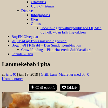
Citatshirts
Ugly Christmas
Diverse
Infographics
Blog
Om os
Cookie- og privatlivspolitik hos Øl, Mad
og Folk v/Jan Erik Ingvaldsen
BogEN Ølvegetar
ØL, Mad og Folks mission og vision
Bogen Øl i Kålrabi – Den Sunde Kombination
Crowdfunding – Plantebaserede Juleklassikere
Forside – Divi
Lammekebab i pita
af
jeric40
|
jun 19, 2019
|
Grill
,
Lam
,
Madretter med øl
|
0
Kommentarer
Gå til opskrift
Udskriv