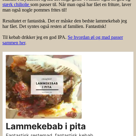
stærk chiliolie
som passer til. Når man også har fået en friture, laver
man også nogle pommes frites til!
Resultatet er fantastisk. Det er måske den bedste lammekebab jeg
har fået. Det syntes også resten af familien. Fantastisk!
Til kebab drikker jeg en god IPA.
Se hvordan øl og mad passer
sammen her
.
Lammekebab i pita
Fantastisk restemad, fantastisk kebab