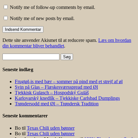
Notify me of follow-up comments by email.
Notify me of new posts by email.
Dette site anvender Akismet til at reducere spam.
Læs om hvordan
din kommentar bliver behandlet
.
Søg
efter:
Seneste indlæg
Frugtøl-is med bær – sommer på pind med et strejf af øl
Svin på Glas – Flæskesværsspread med Øl
Tjekkisk Gulasch – Hospodský Guláš
Karlovarský knedlík – Tjekkiske Carlsbad Dumplings
Trøndersodd med Øl – Trøndersk Tradition
Seneste kommentarer
Bo
til
Texas Chili uden bønner
Bo
til
Texas Chili uden bønner