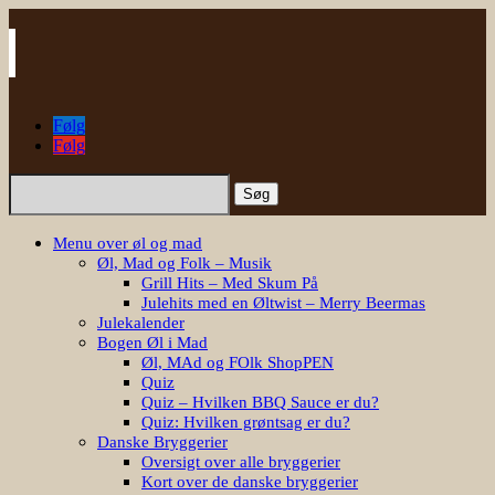
Følg
Følg
Søg
efter:
Menu over øl og mad
Øl, Mad og Folk – Musik
Grill Hits – Med Skum På
Julehits med en Øltwist – Merry Beermas
Julekalender
Bogen Øl i Mad
Øl, MAd og FOlk ShopPEN
Quiz
Quiz – Hvilken BBQ Sauce er du?
Quiz: Hvilken grøntsag er du?
Danske Bryggerier
Oversigt over alle bryggerier
Kort over de danske bryggerier