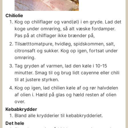
Chiliolie
Kog op chiliflager og vand(øl) i en gryde. Lad det
koge under omrøring, så alt væske fordamper.
Pas på at chilflager ikke brænder på,
Tilsætttomatpure, hvidløg, spidskommen, salt,
citronsaft og sukker. Kog op igen, fortsat under
omrøring.
Tag gryden af varmen, lad den køle i 10-15
minutter. Smag til og brug lidt cayenne eller chili
til at justere styrken.
Kog op igen, lad chilien køle af og rør halvdelen
af olien i. Hæld på glas og hæld resten af olien
over.
Kebabkrydder
Bland alle krydderier til kebabkrydderiet.
Det hele