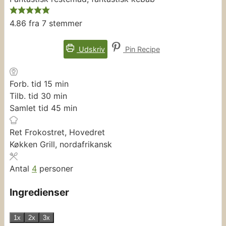
4.86
fra
7
stemmer
Udskriv
Pin Recipe
minutter
Forb. tid
15
min
minutter
Tilb. tid
30
min
minutter
Samlet tid
45
min
Ret
Frokostret, Hovedret
Køkken
Grill, nordafrikansk
Antal
4
personer
Ingredienser
1x
2x
3x