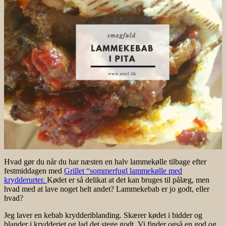
Hvad gør du når du har næsten en halv lammekølle tilbage efter
festmiddagen med
Grillet “sommerfugl lammekølle med
krydderurter.
Kødet er så delikat at det kan bruges til pålæg, men
hvad med at lave noget helt andet? Lammekebab er jo godt, eller
hvad?
Jeg laver en kebab krydderiblanding. Skærer kødet i bidder og
blander i krydderiet og lad det stege godt. Vi finder også en god og