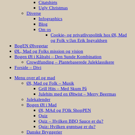
Citatshirts
Ugly Christmas
Diverse
Infographics
Blog
Om os
Cookie- og privatlivspolitik hos Øl, Mad
og Folk v/Jan Erik Ingvaldsen
BogEN Ølvegetar
ØL, Mad og Folks mission og vision
Bogen Øl i Kålrabi – Den Sunde Kombination
Crowdfunding – Plantebaserede Juleklassikere
Forside – Divi
Menu over øl og mad
Øl, Mad og Folk – Musik
Grill Hits – Med Skum På
Julehits med en Øltwist – Merry Beermas
Julekalender
Bogen Øl i Mad
Øl, MAd og FOlk ShopPEN
Quiz
Quiz – Hvilken BBQ Sauce er du?
Quiz: Hvilken grøntsag er du?
Danske Bryggerier