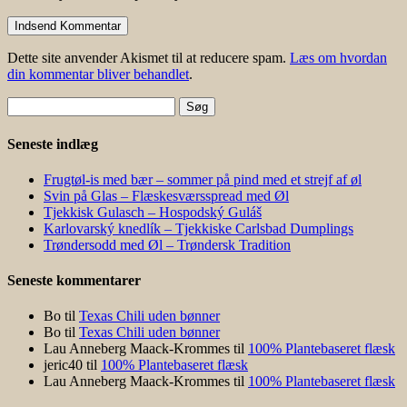
Dette site anvender Akismet til at reducere spam.
Læs om hvordan
din kommentar bliver behandlet
.
Søg
efter:
Seneste indlæg
Frugtøl-is med bær – sommer på pind med et strejf af øl
Svin på Glas – Flæskesværsspread med Øl
Tjekkisk Gulasch – Hospodský Guláš
Karlovarský knedlík – Tjekkiske Carlsbad Dumplings
Trøndersodd med Øl – Trøndersk Tradition
Seneste kommentarer
Bo
til
Texas Chili uden bønner
Bo
til
Texas Chili uden bønner
Lau Anneberg Maack-Krommes
til
100% Plantebaseret flæsk
jeric40
til
100% Plantebaseret flæsk
Lau Anneberg Maack-Krommes
til
100% Plantebaseret flæsk