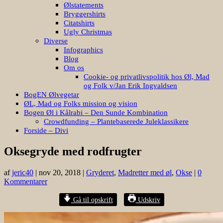
Ølstatements
Bryggershirts
Citatshirts
Ugly Christmas
Diverse
Infographics
Blog
Om os
Cookie- og privatlivspolitik hos Øl, Mad
og Folk v/Jan Erik Ingvaldsen
BogEN Ølvegetar
ØL, Mad og Folks mission og vision
Bogen Øl i Kålrabi – Den Sunde Kombination
Crowdfunding – Plantebaserede Juleklassikere
Forside – Divi
Oksegryde med rodfrugter
af
jeric40
|
nov 20, 2018
|
Gryderet
,
Madretter med øl
,
Okse
|
0
Kommentarer
Gå til opskrift
Udskriv