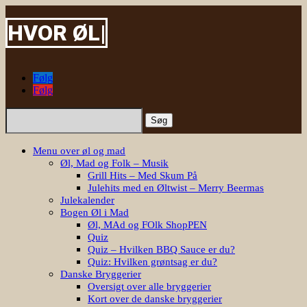
|
Følg
Følg
Søg
efter:
Menu over øl og mad
Øl, Mad og Folk – Musik
Grill Hits – Med Skum På
Julehits med en Øltwist – Merry Beermas
Julekalender
Bogen Øl i Mad
Øl, MAd og FOlk ShopPEN
Quiz
Quiz – Hvilken BBQ Sauce er du?
Quiz: Hvilken grøntsag er du?
Danske Bryggerier
Oversigt over alle bryggerier
Kort over de danske bryggerier