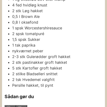
4
fed
hvidløg
knust
2
stk
Løg
hakket
0,5
l
Brown Ale
0,8
l
oksefond
1
spsk
Worcestershiresauce
2
spsk
tomatpuré
1,5
spsk
Sukker
1
tsk
paprika
nykværnet peber
2-3
stk
Gulerødder
groft hakket
2
stk
pastinakker
groft hakket
5
stk
Kartofler
groft hakket
2
stilke
Bladselleri
snittet
2
tsk
Hvedemel
valgfrit
Persille
hakket, til pynt
Sådan gør du