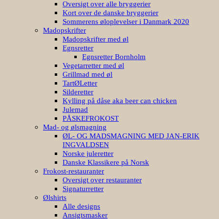
Oversigt over alle bryggerier
Kort over de danske bryggerier
Sommerens øloplevelser i Danmark 2020
Madopskrifter
Madopskrifter med øl
Egnsretter
Egnsretter Bornholm
Vegetarretter med øl
Grillmad med øl
TartØLetter
Silderetter
Kylling på dåse aka beer can chicken
Julemad
PÅSKEFROKOST
Mad- og ølsmagning
ØL- OG MADSMAGNING MED JAN-ERIK
INGVALDSEN
Norske juleretter
Danske Klassikere på Norsk
Frokost-restauranter
Oversigt over restauranter
Signaturretter
Ølshirts
Alle designs
Ansigtsmasker