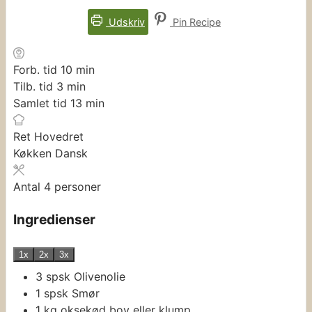
Udskriv
Pin Recipe
minutter
Forb. tid
10
min
minutter
Tilb. tid
3
min
minutter
Samlet tid
13
min
Ret
Hovedret
Køkken
Dansk
Antal
4
personer
Ingredienser
1x
2x
3x
3
spsk
Olivenolie
1
spsk
Smør
1
kg
oksekød
bov eller klump