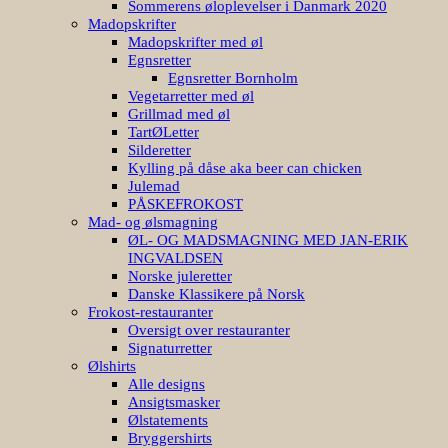
Sommerens øloplevelser i Danmark 2020
Madopskrifter
Madopskrifter med øl
Egnsretter
Egnsretter Bornholm
Vegetarretter med øl
Grillmad med øl
TartØLetter
Silderetter
Kylling på dåse aka beer can chicken
Julemad
PÅSKEFROKOST
Mad- og ølsmagning
ØL- OG MADSMAGNING MED JAN-ERIK
INGVALDSEN
Norske juleretter
Danske Klassikere på Norsk
Frokost-restauranter
Oversigt over restauranter
Signaturretter
Ølshirts
Alle designs
Ansigtsmasker
Ølstatements
Bryggershirts