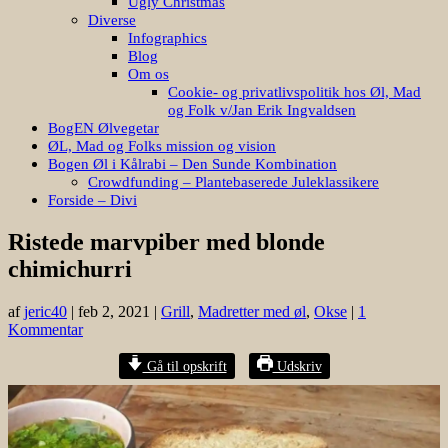
Ugly Christmas
Diverse
Infographics
Blog
Om os
Cookie- og privatlivspolitik hos Øl, Mad
og Folk v/Jan Erik Ingvaldsen
BogEN Ølvegetar
ØL, Mad og Folks mission og vision
Bogen Øl i Kålrabi – Den Sunde Kombination
Crowdfunding – Plantebaserede Juleklassikere
Forside – Divi
Ristede marvpiber med blonde
chimichurri
af
jeric40
|
feb 2, 2021
|
Grill
,
Madretter med øl
,
Okse
|
1
Kommentar
Gå til opskrift
Udskriv