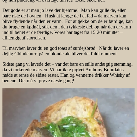
Det gode er at man jo lave der hjemme! Man kan grille de, eller
bare riste de i ovnen. Husk at lægge de i et fad – da marven kan
blive flydende når den er varm. For at tjekke om de er færdige, kan
du bruge en kødnål, stik den i den tykkeste del, og når den er varm
ind til benet er de færdige. Vores har taget fra 15-20 minutter –
afhængig af størrelsen.
Til marvben laver du en god toast af surdejsbrød. Når du laver en
dejlig Chimichurri på en blonde ale bliver det fuldkomment.
Sidste gang vi lavede det – var det bare en stille andægtig stemning,
da vi fortærede marven. Vi har ikke prøvet Anthony Bourdains
måde at rense de sidste rester. Han og vennerne drikker Whisky af
benene. Det må vi prøve næste gang!