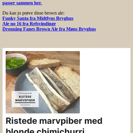
passer sammen her.
Du kan jo prøve disse brown ale:
Funky Santa fra Midtfyns Bryghus
Ale no 16 fra Refsvindinge
Dronning Fanes Brown Ale fra Møns Bryghus
Ristede marvpiber med
blonde chimichurri