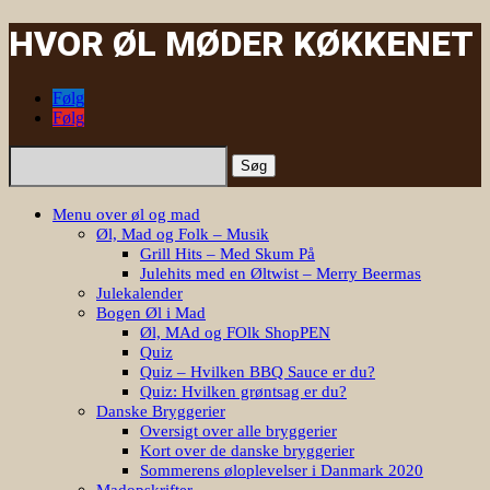
HVOR ØL MØDER KØKKENET
Følg
Følg
Søg
efter:
Menu over øl og mad
Øl, Mad og Folk – Musik
Grill Hits – Med Skum På
Julehits med en Øltwist – Merry Beermas
Julekalender
Bogen Øl i Mad
Øl, MAd og FOlk ShopPEN
Quiz
Quiz – Hvilken BBQ Sauce er du?
Quiz: Hvilken grøntsag er du?
Danske Bryggerier
Oversigt over alle bryggerier
Kort over de danske bryggerier
Sommerens øloplevelser i Danmark 2020
Madopskrifter