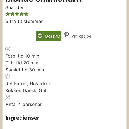
Snadder!
5
fra
10
stemmer
Udskriv
Pin Recipe
minutter
Forb. tid
10
min
minutter
Tilb. tid
20
min
minutter
Samlet tid
30
min
Ret
Forret, Hovedret
Køkken
Dansk, Grill
Antal
4
personer
Ingredienser