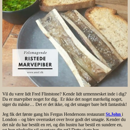
Vil du være lidt Fred Flintstone? Kende lidt urmennesket inde i dig?
Da er marvpiber noget for dig. Er ikke det noget mærkelig noget,
siger du måske… Det er det ikke, og det smager bare helt fantastisk!
Jeg fik det første gang his Fergus Hendersons restaurant
St.John
i
London – og blev overrasket over hvor godt det smagte. Kender du
det når du har bestilt en ret, og din hustru har bestil en sundere en,
og hun pludselig vil overtage din ret? Dette skete her.