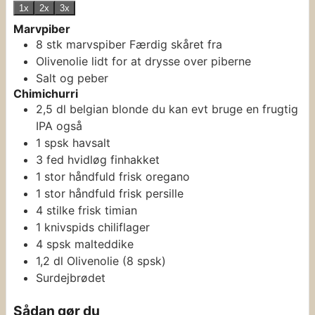
1x
2x
3x
Marvpiber
8
stk
marvspiber
Færdig skåret fra
Olivenolie
lidt for at drysse over piberne
Salt og peber
Chimichurri
2,5
dl
belgian blonde
du kan evt bruge en frugtig
IPA også
1
spsk
havsalt
3
fed
hvidløg
finhakket
1
stor håndfuld
frisk oregano
1
stor håndfuld
frisk persille
4
stilke
frisk timian
1
knivspids
chiliflager
4
spsk
malteddike
1,2
dl
Olivenolie
(8 spsk)
Surdejbrødet
Sådan gør du