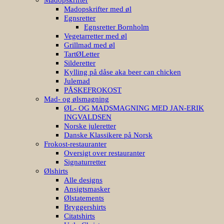
Madopskrifter med øl
Egnsretter
Egnsretter Bornholm
Vegetarretter med øl
Grillmad med øl
TartØLetter
Silderetter
Kylling på dåse aka beer can chicken
Julemad
PÅSKEFROKOST
Mad- og ølsmagning
ØL- OG MADSMAGNING MED JAN-ERIK
INGVALDSEN
Norske juleretter
Danske Klassikere på Norsk
Frokost-restauranter
Oversigt over restauranter
Signaturretter
Ølshirts
Alle designs
Ansigtsmasker
Ølstatements
Bryggershirts
Citatshirts