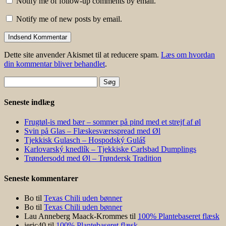
Notify me of follow-up comments by email.
Notify me of new posts by email.
Dette site anvender Akismet til at reducere spam.
Læs om hvordan
din kommentar bliver behandlet
.
Søg
efter:
Seneste indlæg
Frugtøl-is med bær – sommer på pind med et strejf af øl
Svin på Glas – Flæskesværsspread med Øl
Tjekkisk Gulasch – Hospodský Guláš
Karlovarský knedlík – Tjekkiske Carlsbad Dumplings
Trøndersodd med Øl – Trøndersk Tradition
Seneste kommentarer
Bo
til
Texas Chili uden bønner
Bo
til
Texas Chili uden bønner
Lau Anneberg Maack-Krommes
til
100% Plantebaseret flæsk
jeric40
til
100% Plantebaseret flæsk