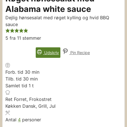
Alabama white sauce
Dejlig hønsesalat med røget kylling og hvid BBQ
sauce
5
fra
11
stemmer
Udskriv
Pin Recipe
minutter
Forb. tid
30
min
minutter
Tilb. tid
30
min
time
Samlet tid
1
t
Ret
Forret, Frokostret
Køkken
Dansk, Grill, Jul
Antal
4
personer