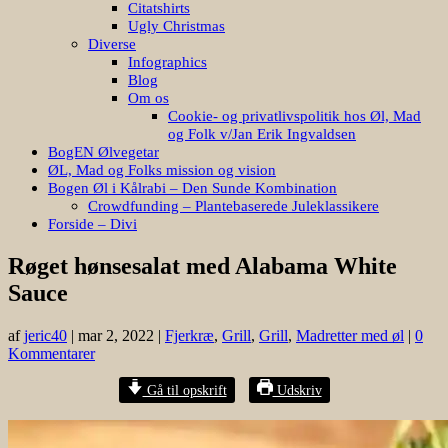
Citatshirts
Ugly Christmas
Diverse
Infographics
Blog
Om os
Cookie- og privatlivspolitik hos Øl, Mad
og Folk v/Jan Erik Ingvaldsen
BogEN Ølvegetar
ØL, Mad og Folks mission og vision
Bogen Øl i Kålrabi – Den Sunde Kombination
Crowdfunding – Plantebaserede Juleklassikere
Forside – Divi
Røget hønsesalat med Alabama White
Sauce
af
jeric40
|
mar 2, 2022
|
Fjerkræ
,
Grill
,
Grill
,
Madretter med øl
|
0
Kommentarer
Gå til opskrift
Udskriv