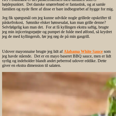
højdepunktet. Det danske smørrebrød er fantastisk, og at samle
familien og nyde flere af disse er bare indbegræbet af hygge for mig.
Jeg fik spørgsmål om jeg kunne udvikle nogle grillede opskrifter til
påskefrokost, Sønnike elsker hønsesalat, kan man grille denne?
Selvfølgelig kan man det. For at få kyllingen ekstra saftig, brugte
jeg min injiceringsrpøjte og pumpet de fulde med ølfond, så krydret
jeg de med kyllingerub, før jeg røg de på min gasgrill.
Udover mayonnaise brugte jeg lidt af
Alabama White Sauce
som
jeg havde stående. Det er en mayo baseret BBQ sauce, men er lidt
syrlig og indeholder blandt andet peberrod udover eddike. Dette
giver en ekstra dimension til salaten.