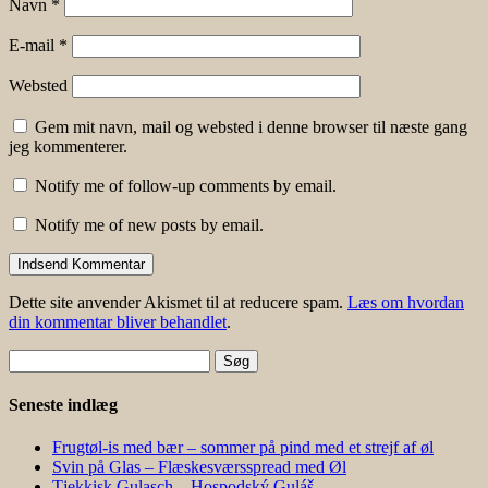
Navn
*
E-mail
*
Websted
Gem mit navn, mail og websted i denne browser til næste gang
jeg kommenterer.
Notify me of follow-up comments by email.
Notify me of new posts by email.
Dette site anvender Akismet til at reducere spam.
Læs om hvordan
din kommentar bliver behandlet
.
Søg
efter:
Seneste indlæg
Frugtøl-is med bær – sommer på pind med et strejf af øl
Svin på Glas – Flæskesværsspread med Øl
Tjekkisk Gulasch – Hospodský Guláš