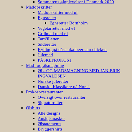
Sommerens øloplevelser i Danmark 2020
Madopskrifter
Madopskrifter med øl
Egnsretter
Egnsretter Bornholm
Vegetarretter med øl
Grillmad med øl
TartØLetter
Silderetter
Kylling på dåse aka beer can chicken
Julemad
PÅSKEFROKOST
Mad- og ølsmagning
ØL- OG MADSMAGNING MED JAN-ERIK
INGVALDSEN
Norske juleretter
Danske Klassikere på Norsk
Frokost-restauranter
Oversigt over restauranter
Signaturretter
Ølshirts
Alle designs
Ansigtsmasker
Ølstatements
Bryggershirts