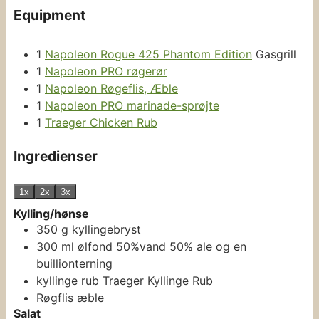
Equipment
1
Napoleon Rogue 425 Phantom Edition
Gasgrill
1
Napoleon PRO røgerør
1
Napoleon Røgeflis, Æble
1
Napoleon PRO marinade-sprøjte
1
Traeger Chicken Rub
Ingredienser
1x
2x
3x
Kylling/hønse
350
g
kyllingebryst
300
ml
ølfond
50%vand 50% ale og en
buillionterning
kyllinge rub
Traeger Kyllinge Rub
Røgflis
æble
Salat