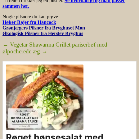
Til retten drikker jeg en pilsner.
Se hvordan øl og mad passer
sammen her.
Nogle pilsnere du kan prøve.
Høker Bajer fra Hancock
Grønjægers Pilsner fra Bryghuset Møn
Økologisk Pilsner fra Herslev Bryghus
←
Vegetar Shawarma
Grillet pariserbøf med
ølpocherede æg
→
Røget hønsesalat med