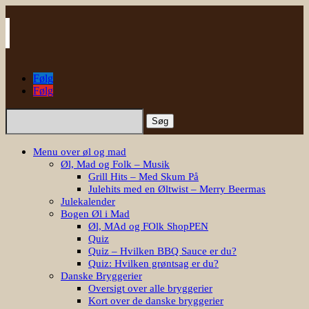
Følg
Følg
Søg
efter:
Menu over øl og mad
Øl, Mad og Folk – Musik
Grill Hits – Med Skum På
Julehits med en Øltwist – Merry Beermas
Julekalender
Bogen Øl i Mad
Øl, MAd og FOlk ShopPEN
Quiz
Quiz – Hvilken BBQ Sauce er du?
Quiz: Hvilken grøntsag er du?
Danske Bryggerier
Oversigt over alle bryggerier
Kort over de danske bryggerier