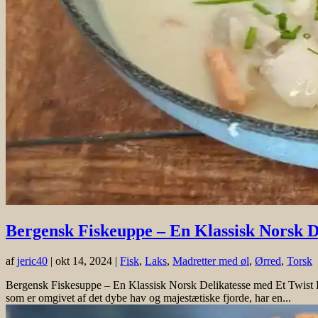
Bergensk Fiskeuppe – En Klassisk Norsk D
af
jeric40
|
okt 14, 2024
|
Fisk
,
Laks
,
Madretter med øl
,
Ørred
,
Torsk
Bergensk Fiskesuppe – En Klassisk Norsk Delikatesse med Et Twist Ber
som er omgivet af det dybe hav og majestætiske fjorde, har en...