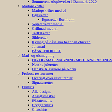
Sommerens øloplevelser i Danmark 2020
Madopskrifter
Madopskrifter med øl
Egnsretter
Egnsretter Bornholm
Vegetarretter med øl
Grillmad med øl
TartØLetter
Silderetter
Kylling på dåse aka beer can chicken
Julemad
PÅSKEFROKOST
Mad- og ølsmagning
ØL- OG MADSMAGNING MED JAN-ERIK ING
Norske juleretter
Danske Klassikere på Norsk
Frokost-restauranter
Oversigt over restauranter
Signaturretter
Ølshirts
Alle designs
Ansigtsmasker
Ølstatements
Bryggershirts
Citatshirts