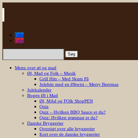
Følg
Følg
Søg
efter:
Menu over øl og mad
Øl, Mad og Folk – Musik
Grill Hits – Med Skum På
Julehits med en Øltwist – Merry Beermas
Julekalender
Bogen Øl i Mad
Øl, MAd og FOlk ShopPEN
Quiz
Quiz – Hvilken BBQ Sauce er du?
Quiz: Hvilken grøntsag er du?
Danske Bryggerier
Oversigt over alle bryggerier
Kort over de danske bryggerier