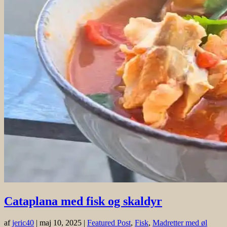
Cataplana med fisk og skaldyr
af
jeric40
|
maj 10, 2025
|
Featured Post
,
Fisk
,
Madretter med øl