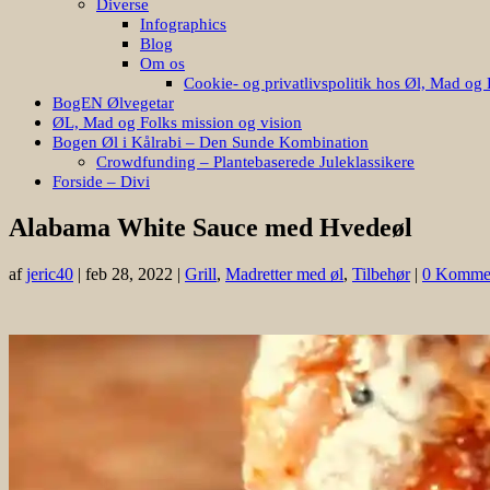
Diverse
Infographics
Blog
Om os
Cookie- og privatlivspolitik hos Øl, Mad og 
BogEN Ølvegetar
ØL, Mad og Folks mission og vision
Bogen Øl i Kålrabi – Den Sunde Kombination
Crowdfunding – Plantebaserede Juleklassikere
Forside – Divi
Alabama White Sauce med Hvedeøl
af
jeric40
|
feb 28, 2022
|
Grill
,
Madretter med øl
,
Tilbehør
|
0 Kommen