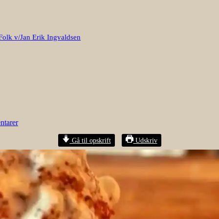
Folk v/Jan Erik Ingvaldsen
tarer
Gå til opskrift
Udskriv