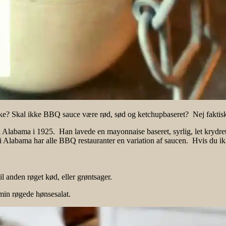
Skal ikke BBQ sauce være rød, sød og ketchupbaseret? Nej faktisk i
 Alabama i 1925. Han lavede en mayonnaise baseret, syrlig, let krydret
 i Alabama har alle BBQ restauranter en variation af saucen. Hvis du ik
l anden røget kød, eller grøntsager.
 min røgede hønsesalat.