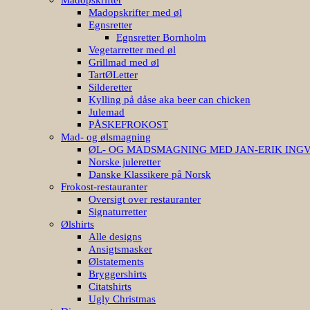
Madopskrifter med øl
Egnsretter
Egnsretter Bornholm
Vegetarretter med øl
Grillmad med øl
TartØLetter
Silderetter
Kylling på dåse aka beer can chicken
Julemad
PÅSKEFROKOST
Mad- og ølsmagning
ØL- OG MADSMAGNING MED JAN-ERIK ING
Norske juleretter
Danske Klassikere på Norsk
Frokost-restauranter
Oversigt over restauranter
Signaturretter
Ølshirts
Alle designs
Ansigtsmasker
Ølstatements
Bryggershirts
Citatshirts
Ugly Christmas