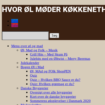
HVOR ØL MØDER KØKKENET
|
Følg
Følg
Søg
efter:
Menu over øl og mad
Øl, Mad og Folk – Musik
Grill Hits – Med Skum På
Julehits med en Øltwist – Merry Beermas
Julekalender
Bogen Øl i Mad
Øl, MAd og FOlk ShopPEN
Quiz
Quiz – Hvilken BBQ Sauce er du?
Quiz: Hvilken grøntsag er du?
Danske Bryggerier
Oversigt over alle bryggerier
Kort over de danske bryggerier
Sommerens øloplevelser i Danmark 2020
Madopskrifter