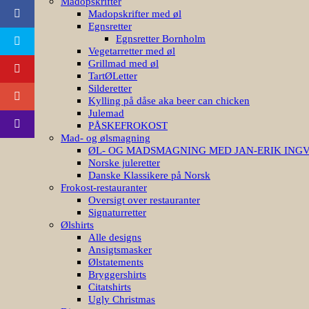
Madopskrifter
Madopskrifter med øl
Egnsretter
Egnsretter Bornholm
Vegetarretter med øl
Grillmad med øl
TartØLetter
Silderetter
Kylling på dåse aka beer can chicken
Julemad
PÅSKEFROKOST
Mad- og ølsmagning
ØL- OG MADSMAGNING MED JAN-ERIK ING
Norske juleretter
Danske Klassikere på Norsk
Frokost-restauranter
Oversigt over restauranter
Signaturretter
Ølshirts
Alle designs
Ansigtsmasker
Ølstatements
Bryggershirts
Citatshirts
Ugly Christmas