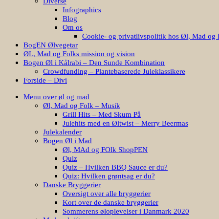
Diverse
Infographics
Blog
Om os
Cookie- og privatlivspolitik hos Øl, Mad og 
BogEN Ølvegetar
ØL, Mad og Folks mission og vision
Bogen Øl i Kålrabi – Den Sunde Kombination
Crowdfunding – Plantebaserede Juleklassikere
Forside – Divi
Menu over øl og mad
Øl, Mad og Folk – Musik
Grill Hits – Med Skum På
Julehits med en Øltwist – Merry Beermas
Julekalender
Bogen Øl i Mad
Øl, MAd og FOlk ShopPEN
Quiz
Quiz – Hvilken BBQ Sauce er du?
Quiz: Hvilken grøntsag er du?
Danske Bryggerier
Oversigt over alle bryggerier
Kort over de danske bryggerier
Sommerens øloplevelser i Danmark 2020