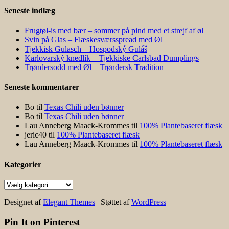
Seneste indlæg
Frugtøl-is med bær – sommer på pind med et strejf af øl
Svin på Glas – Flæskesværsspread med Øl
Tjekkisk Gulasch – Hospodský Guláš
Karlovarský knedlík – Tjekkiske Carlsbad Dumplings
Trøndersodd med Øl – Trøndersk Tradition
Seneste kommentarer
Bo
til
Texas Chili uden bønner
Bo
til
Texas Chili uden bønner
Lau Anneberg Maack-Krommes
til
100% Plantebaseret flæsk
jeric40
til
100% Plantebaseret flæsk
Lau Anneberg Maack-Krommes
til
100% Plantebaseret flæsk
Kategorier
Kategorier
Designet af
Elegant Themes
| Støttet af
WordPress
Pin It on Pinterest