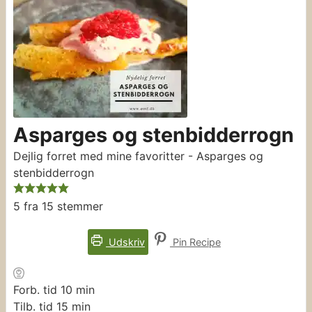
Asparges og stenbidderrogn
Dejlig forret med mine favoritter - Asparges og
stenbidderrogn
5
fra
15
stemmer
Udskriv
Pin Recipe
minutter
Forb. tid
10
min
minutter
Tilb. tid
15
min