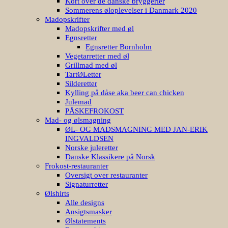
Kort over de danske bryggerier
Sommerens øloplevelser i Danmark 2020
Madopskrifter
Madopskrifter med øl
Egnsretter
Egnsretter Bornholm
Vegetarretter med øl
Grillmad med øl
TartØLetter
Silderetter
Kylling på dåse aka beer can chicken
Julemad
PÅSKEFROKOST
Mad- og ølsmagning
ØL- OG MADSMAGNING MED JAN-ERIK
INGVALDSEN
Norske juleretter
Danske Klassikere på Norsk
Frokost-restauranter
Oversigt over restauranter
Signaturretter
Ølshirts
Alle designs
Ansigtsmasker
Ølstatements