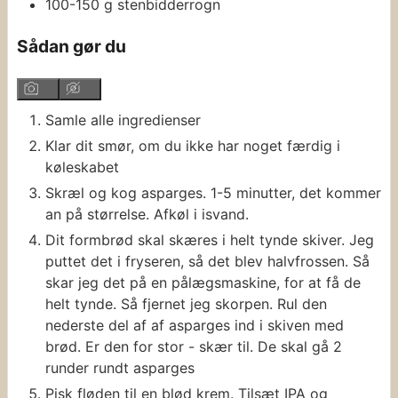
100-150
g
stenbidderrogn
Sådan gør du
Samle alle ingredienser
Klar dit smør, om du ikke har noget færdig i
køleskabet
Skræl og kog asparges. 1-5 minutter, det kommer
an på størrelse. Afkøl i isvand.
Dit formbrød skal skæres i helt tynde skiver. Jeg
puttet det i fryseren, så det blev halvfrossen. Så
skar jeg det på en pålægsmaskine, for at få de
helt tynde. Så fjernet jeg skorpen. Rul den
nederste del af af asparges ind i skiven med
brød. Er den for stor - skær til. De skal gå 2
runder rundt asparges
Pisk fløden til en blød krem. Tilsæt IPA og