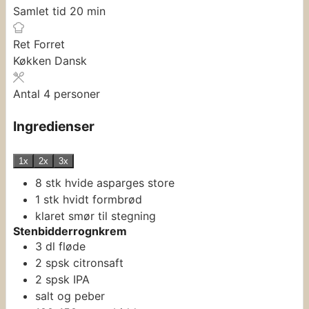
minutter
Samlet tid
20
min
Ret
Forret
Køkken
Dansk
Antal
4
personer
Ingredienser
1x
2x
3x
8
stk
hvide asparges
store
1
stk
hvidt formbrød
klaret smør til stegning
Stenbidderrognkrem
3
dl
fløde
2
spsk
citronsaft
2
spsk
IPA
salt og peber