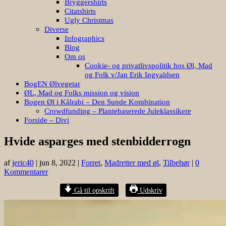
Bryggershirts
Citatshirts
Ugly Christmas
Diverse
Infographics
Blog
Om os
Cookie- og privatlivspolitik hos Øl, Mad
og Folk v/Jan Erik Ingvaldsen
BogEN Ølvegetar
ØL, Mad og Folks mission og vision
Bogen Øl i Kålrabi – Den Sunde Kombination
Crowdfunding – Plantebaserede Juleklassikere
Forside – Divi
Hvide asparges med stenbidderrogn
af
jeric40
|
jun 8, 2022
|
Forret
,
Madretter med øl
,
Tilbehør
|
0
Kommentarer
Gå til opskrift
Udskriv