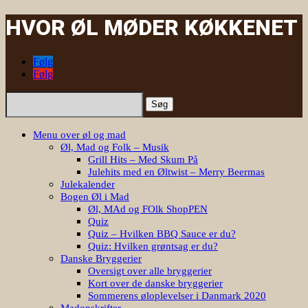
HVOR ØL MØDER KØKKENET
Følg
Følg
Søg
efter:
Menu over øl og mad
Øl, Mad og Folk – Musik
Grill Hits – Med Skum På
Julehits med en Øltwist – Merry Beermas
Julekalender
Bogen Øl i Mad
Øl, MAd og FOlk ShopPEN
Quiz
Quiz – Hvilken BBQ Sauce er du?
Quiz: Hvilken grøntsag er du?
Danske Bryggerier
Oversigt over alle bryggerier
Kort over de danske bryggerier
Sommerens øloplevelser i Danmark 2020
Madopskrifter