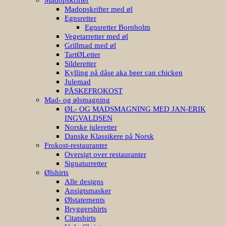
Madopskrifter med øl
Egnsretter
Egnsretter Bornholm
Vegetarretter med øl
Grillmad med øl
TartØLetter
Silderetter
Kylling på dåse aka beer can chicken
Julemad
PÅSKEFROKOST
Mad- og ølsmagning
ØL- OG MADSMAGNING MED JAN-ERIK
INGVALDSEN
Norske juleretter
Danske Klassikere på Norsk
Frokost-restauranter
Oversigt over restauranter
Signaturretter
Ølshirts
Alle designs
Ansigtsmasker
Ølstatements
Bryggershirts
Citatshirts