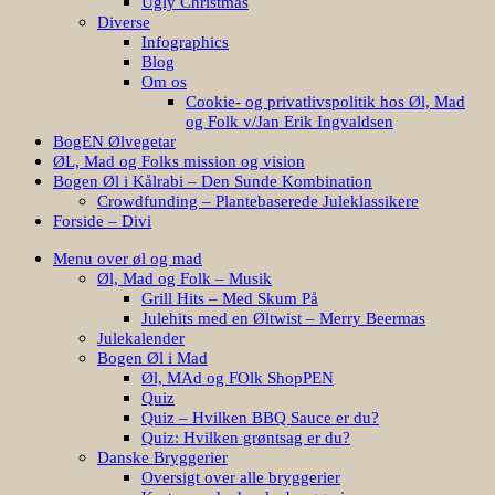
Ugly Christmas
Diverse
Infographics
Blog
Om os
Cookie- og privatlivspolitik hos Øl, Mad
og Folk v/Jan Erik Ingvaldsen
BogEN Ølvegetar
ØL, Mad og Folks mission og vision
Bogen Øl i Kålrabi – Den Sunde Kombination
Crowdfunding – Plantebaserede Juleklassikere
Forside – Divi
Menu over øl og mad
Øl, Mad og Folk – Musik
Grill Hits – Med Skum På
Julehits med en Øltwist – Merry Beermas
Julekalender
Bogen Øl i Mad
Øl, MAd og FOlk ShopPEN
Quiz
Quiz – Hvilken BBQ Sauce er du?
Quiz: Hvilken grøntsag er du?
Danske Bryggerier
Oversigt over alle bryggerier