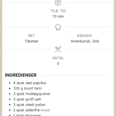
TILB. TID
minutter
10
min
RET
KØKKEN
Tilbehør
Amerikansk, Grill
ANTAL
0
INGREDIENSER
4
spsk
sød paprika
100
g
brunt farin
3
spsk
hvidløgspulver
3
spsk
groft salt
3
spsk
stødt peber
2
spsk
sellerifrø
knust
1
spsk
løgpulver