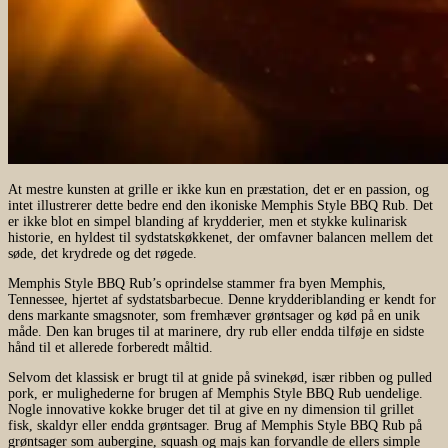
At mestre kunsten at grille er ikke kun en præstation, det er en passion, og
intet illustrerer dette bedre end den ikoniske Memphis Style BBQ Rub. Det
er ikke blot en simpel blanding af krydderier, men et stykke kulinarisk
historie, en hyldest til sydstatskøkkenet, der omfavner balancen mellem det
søde, det krydrede og det røgede.
Memphis Style BBQ Rub’s oprindelse stammer fra byen Memphis,
Tennessee, hjertet af sydstatsbarbecue. Denne krydderiblanding er kendt for
dens markante smagsnoter, som fremhæver grøntsager og kød på en unik
måde. Den kan bruges til at marinere, dry rub eller endda tilføje en sidste
hånd til et allerede forberedt måltid.
Selvom det klassisk er brugt til at gnide på svinekød, især ribben og pulled
pork, er mulighederne for brugen af Memphis Style BBQ Rub uendelige.
Nogle innovative kokke bruger det til at give en ny dimension til grillet
fisk, skaldyr eller endda grøntsager. Brug af Memphis Style BBQ Rub på
grøntsager som aubergine, squash og majs kan forvandle de ellers simple