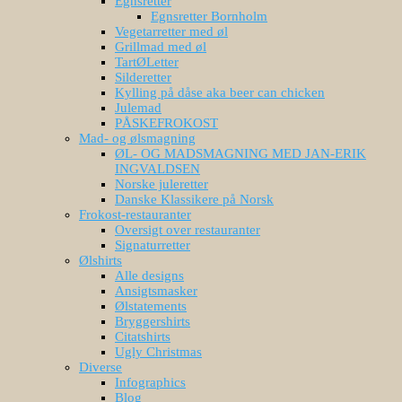
Egnsretter
Egnsretter Bornholm
Vegetarretter med øl
Grillmad med øl
TartØLetter
Silderetter
Kylling på dåse aka beer can chicken
Julemad
PÅSKEFROKOST
Mad- og ølsmagning
ØL- OG MADSMAGNING MED JAN-ERIK
INGVALDSEN
Norske juleretter
Danske Klassikere på Norsk
Frokost-restauranter
Oversigt over restauranter
Signaturretter
Ølshirts
Alle designs
Ansigtsmasker
Ølstatements
Bryggershirts
Citatshirts
Ugly Christmas
Diverse
Infographics
Blog