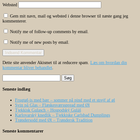
Websted
Gem mit navn, mail og websted i denne browser til næste gang jeg
kommenterer.
Notify me of follow-up comments by email.
Notify me of new posts by email.
Dette site anvender Akismet til at reducere spam.
Læs om hvordan din
kommentar bliver behandlet
.
Søg
efter:
Seneste indlæg
Frugtøl-is med bær – sommer på pind med et strejf af øl
Svin på Glas – Flæskesværsspread med Øl
Tjekkisk Gulasch – Hospodský Guláš
Karlovarský knedlík – Tjekkiske Carlsbad Dumplings
Trøndersodd med Øl – Trøndersk Tradition
Seneste kommentarer