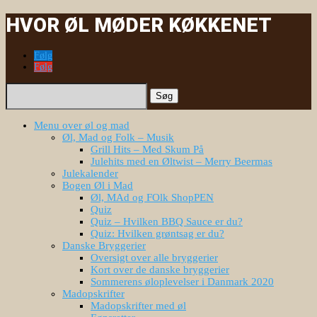
HVOR ØL MØDER KØKKENET
Følg
Følg
Søg
efter:
Menu over øl og mad
Øl, Mad og Folk – Musik
Grill Hits – Med Skum På
Julehits med en Øltwist – Merry Beermas
Julekalender
Bogen Øl i Mad
Øl, MAd og FOlk ShopPEN
Quiz
Quiz – Hvilken BBQ Sauce er du?
Quiz: Hvilken grøntsag er du?
Danske Bryggerier
Oversigt over alle bryggerier
Kort over de danske bryggerier
Sommerens øloplevelser i Danmark 2020
Madopskrifter
Madopskrifter med øl