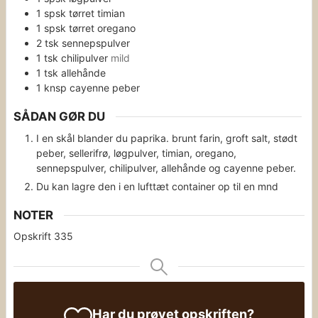
1
spsk
tørret timian
1
spsk
tørret oregano
2
tsk
sennepspulver
1
tsk
chilipulver
mild
1
tsk
allehånde
1
knsp
cayenne peber
SÅDAN GØR DU
I en skål blander du paprika. brunt farin, groft salt, stødt
peber, sellerifrø, løgpulver, timian, oregano,
sennepspulver, chilipulver, allehånde og cayenne peber.
Du kan lagre den i en lufttæt container op til en mnd
NOTER
Opskrift 335
Har du prøvet opskriften?