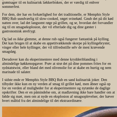
grøntsager til en kulinarisk lækkerbisken, der er værdig til enhver
sommerfest.
For dem, der har en forkærlighed for det traditionelle, er Memphis Style
BBQ Rub uundværlig til slow-cooked, røget svinekød. Gnub det på dit kød
natten over, lad det langsomt røge på grillen, og se, hvordan det forvandler
sig til en smagseksplosion, der vil efterlade dig og dine gæster i
gastronomisk ærefrygt.
Og lad os ikke glemme, at denne rub også fungerer fantastisk på kylling.
Det kan bruges til at skabe en appetitvækkende skorpe på kyllingebryster,
vinger eller hele kyllinger, der vil tilfredsstille selv de mest krævende
smagsløg.
Derudover kan du eksperimentere med denne krydderiblanding i
almindelige køkkenopgaver. Prøv at strø det på dine pommes frites for en
sydstatstwist, eller bland det med olivenolie for at skabe en hurtig og nem
marinade til salater.
I sidste ende er Memphis Style BBQ Rub en sand kulinarisk joker. Den
tilbyder ikke kun en ny verden af smag til grillet kød, men åbner også op
for en verden af muligheder for at eksperimentere og nytænke de daglige
opskrifter. Den er en påmindelse om, at madlavning ikke bare handler om at
følde sig mæt, men om at nyde en eksplosion af smagsoplevelser, der hæver
hvert måltid fra det almindelige til det ekstraordinære.