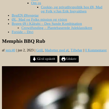
Om os
Cookie- og privatlivspolitik hos Øl, Mad
og Folk v/Jan Erik Ingvaldsen
BogEN Ølvegetar
ØL, Mad og Folks mission og vision
Bogen Øl i Kålrabi – Den Sunde Kombination
Crowdfunding – Plantebaserede Juleklassikere
Forside – Divi
Memphis BBQ Rub
af
jeric40
|
jun 2, 2023
|
Grill
,
Madretter med øl
,
Tilbehør
|
0 Kommentarer
Gå til opskrift
Udskriv